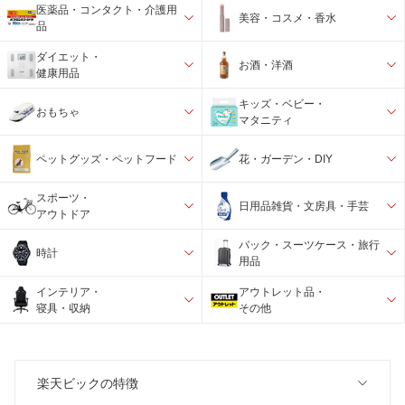
医薬品・コンタクト・介護用
美容・コスメ・香水
品
ダイエット・
お酒・洋酒
健康用品
キッズ・ベビー・
おもちゃ
マタニティ
ペットグッズ・ペットフード
花・ガーデン・DIY
スポーツ・
日用品雑貨・文房具・手芸
アウトドア
バック・スーツケース・旅行
時計
用品
インテリア・
アウトレット品・
寝具・収納
その他
楽天ビックの特徴