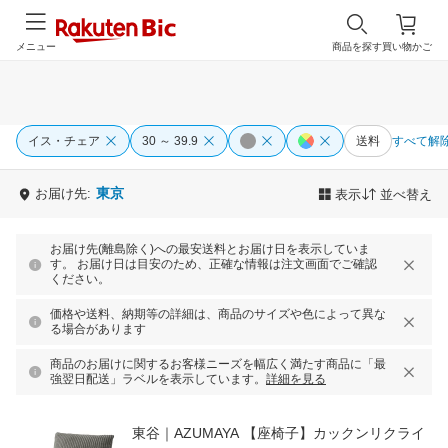
メニュー
商品を探す
買い物かご
イス・チェア
30 ～ 39.9
送料
すべて解
東京
お届け先:
表示
並べ替え
お届け先(離島除く)への最安送料とお届け日を表示していま
す。 お届け日は目安のため、正確な情報は注文画面でご確認
ください。
価格や送料、納期等の詳細は、商品のサイズや色によって異な
る場合があります
商品のお届けに関するお客様ニーズを幅広く満たす商品に「最
強翌日配送」ラベルを表示しています。
詳細を見る
東谷｜AZUMAYA 【座椅子】カックンリクライ