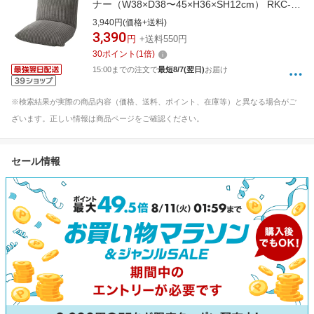
ナー（W38×D38〜45×H36×SH12cm） RKC-
627GY グレー
3,940円(価格+送料)
3,390
円
+送料550円
30
ポイント
(
1
倍)
15:00までの注文で
最短8/7(翌日)
お届け
※検索結果が実際の商品内容（価格、送料、ポイント、在庫等）と異なる場合がご
ざいます。正しい情報は商品ページをご確認ください。
セール情報