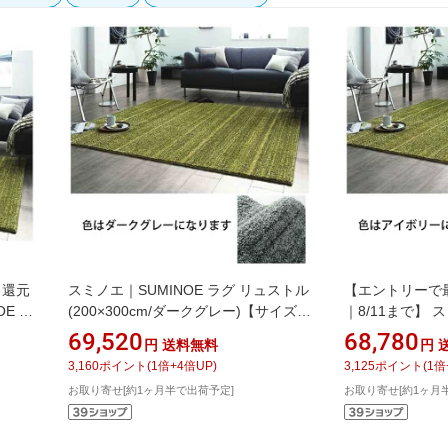
ト還元
スミノエ｜SUMINOE ラグ リュストル
【エントリーで
OE ラ
(200×300cm/ダークグレー)【サイズオ
｜8/11まで】 
スグリー
ーダー可能】
グ リュストル(20
69,520
68,780
円
送料無料
円
ー)【サイズオ
3,160
ポイント
(
1
倍+
4
倍UP)
3,125
ポイント
(
1
倍
お取り寄せ[約1ヶ月半で出荷予定]
お取り寄せ[約1ヶ月