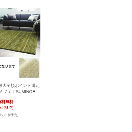
最大全額ポイント還元
スミノエ｜SUMINOE ラ
0×300cm/アイボリ
送料無料
ーダー可能】
+
4
倍UP)
半で出荷予定]