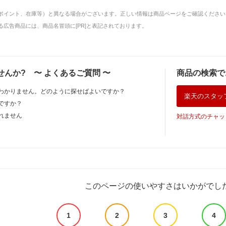
ポイント、在庫等）と異なる場合がございます。正しい情報は商品ページをご確認ください
広告商品には、商品名冒頭に[PR]と表記されております。
せんか?
〜
よくあるご質問
〜
商品の検索で
わかりません。どのように探せばよいですか？
楽天のスタッ
ですか？
れません
対話方式のチャッ
このページの使いやすさはいかがでし
1
2
3
4