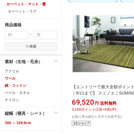
カーペット・マット・畳
カーペット・ラグ
商品価格
~
検索
素材（生地・毛糸）
アクリル
ウール
綿・コットン
【エントリーで最大全額ポイン
パイル・タオル
｜8/11まで】 スミノエ｜SUMIN
グ リュストル(200×300cm/モ
ナイロン
69,520
円
送料無料
ン)【サイズオーダー可能】
3,160
ポイント
(
1
倍+
4
倍UP)
縦幅（寝具・シート）
お取り寄せ[約1ヶ月半で出荷予定]
300 ～ 329.9cm