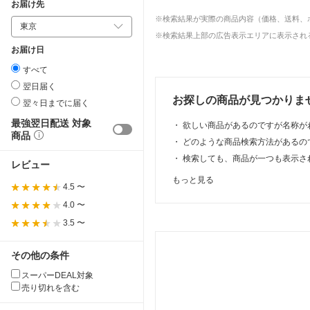
お届け先
※検索結果が実際の商品内容（価格、送料、
※検索結果上部の広告表示エリアに表示される
お届け日
すべて
翌日届く
お探しの商品が見つかりま
翌々日までに届く
最強翌日配送 対象
・
欲しい商品があるのですが名称が
商品
・
どのような商品検索方法があるの
・
検索しても、商品が一つも表示さ
レビュー
もっと見る
4.5 〜
4.0 〜
3.5 〜
その他の条件
スーパーDEAL対象
売り切れを含む