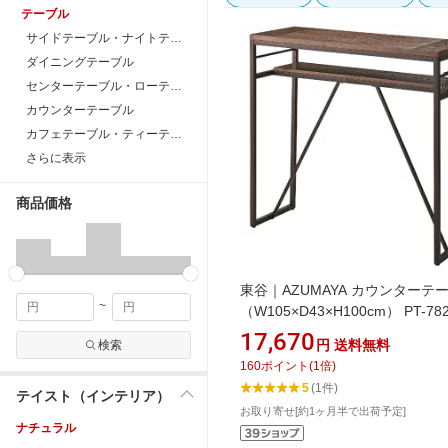
テーブル
サイドテーブル・ナイトテーブル
ダイニングテーブル
センターテーブル・ローテーブル
カウンターテーブル
カフェテーブル・ティーテーブル
さらに表示
商品価格
東谷｜AZUMAYA カウンターテ
~
（W105×D43×H100cm） PT-78
ブラック
17,670
円
送料無料
検索
160
ポイント
(
1
倍)
5
(1件)
テイスト（インテリア）
お取り寄せ[約1ヶ月半で出荷予定]
ナチュラル