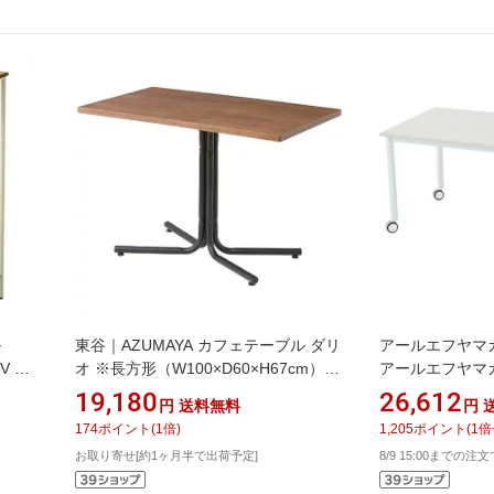
ル
東谷｜AZUMAYA カフェテーブル ダリ
アールエフヤマカワ
IV ア
オ ※長方形（W100×D60×H67cm）
アールエフヤマ
END-224TBR ブラウン
ル脚 W1600xD80
19,180
26,612
円
送料無料
円
WL1680NA
174
ポイント
(
1
倍)
1,205
ポイント
(
1
倍
お取り寄せ[約1ヶ月半で出荷予定]
8/9 15:00までの注