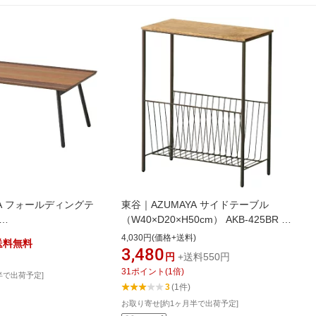
YA フォールディングテ
東谷｜AZUMAYA サイドテーブル
（W40×D20×H50cm） AKB-425BR ブ
5cm） END-351 ブラ
ラウン
4,030円(価格+送料)
送料無料
3,480
円
+送料550円
31
ポイント
(
1
倍)
半で出荷予定]
3
(1件)
お取り寄せ[約1ヶ月半で出荷予定]