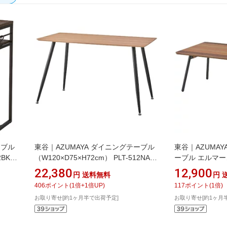
ーブル
東谷｜AZUMAYA ダイニングテーブル
東谷｜AZUMA
2BK
（W120×D75×H72cm） PLT-512NA
ーブル エルマー
ナチュラル
（W90×D48×H3
22,380
12,900
円
送料無料
円
ウン
406
ポイント
(
1
倍+
1
倍UP)
117
ポイント
(
1
倍)
お取り寄せ[約1ヶ月半で出荷予定]
お取り寄せ[約1ヶ月