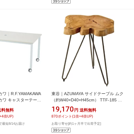
｜R.F.YAMAKAWA
東谷｜AZUMAYA サイドテーブル ムク
カワ キャスターテーブ
（約W40×D40×H45cm） TTF-185 ブ
0 RFCTT-
ラウン
19,170
送料無料
円
送料無料
+
4
倍UP)
870
ポイント
(
1
倍+
4
倍UP)
文で最短8/14お届け
お取り寄せ[約1ヶ月半で出荷予定]