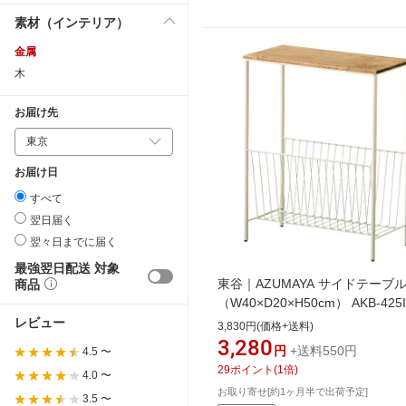
素材（インテリア）
金属
木
お届け先
お届け日
すべて
翌日届く
翌々日までに届く
最強翌日配送 対象
東谷｜AZUMAYA サイドテーブ
商品
（W40×D20×H50cm） AKB-425
イボリー
レビュー
3,830円(価格+送料)
3,280
円
+送料550円
4.5 〜
29
ポイント
(
1
倍)
4.0 〜
お取り寄せ[約1ヶ月半で出荷予定]
3.5 〜