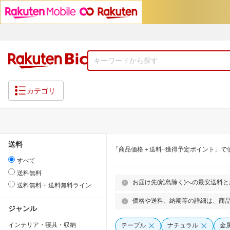
カテゴリ
送料
「商品価格＋送料−獲得予定ポイント」で
すべて
送料無料
お届け先(離島除く)への最安送料
送料無料 + 送料無料ライン
価格や送料、納期等の詳細は、商
ジャンル
インテリア・寝具・収納
テーブル
ナチュラル
金