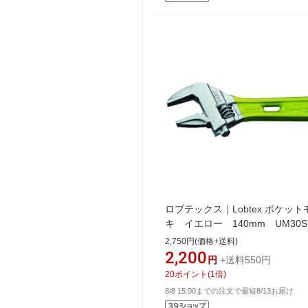
ロブテックス｜Lobtex ポケット
キ イエロー 140mm UM30S
2,750円(価格+送料)
2,200
円
+送料550円
20
ポイント
(
1
倍)
8/8 15:00までの注文で最短8/13お届け