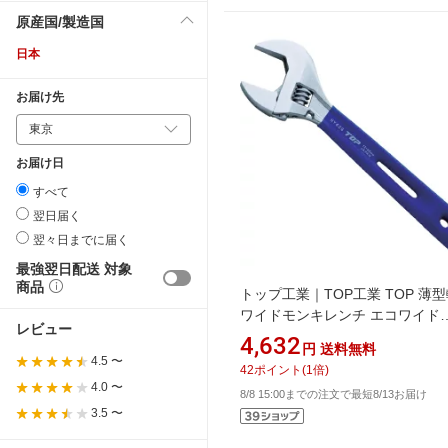
原産国/製造国
日本
お届け先
お届け日
すべて
翌日届く
翌々日までに届く
最強翌日配送 対象
商品
トップ工業｜TOP工業 TOP 薄
ワイドモンキレンチ エコワイド
レビュー
300mm グリップ付 HY−42G
4,632
円
送料無料
4.5 〜
42
ポイント
(
1
倍)
4.0 〜
8/8 15:00までの注文で最短8/13お届け
3.5 〜