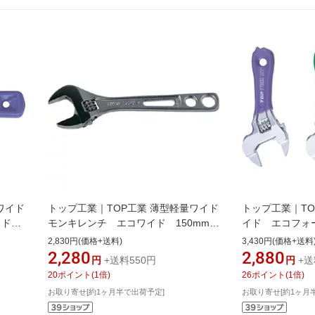
ワイド
トップ工業｜TOP工業 薄型軽量ワイド
トップ工業｜TO
ワイド
モンキレンチ エコワイド 150mm口
イド エコフ
開寸法7~26 HY26
HY26STR
2,830円(価格+送料)
3,430円(価格+送料
2,280
2,880
円
+送料550円
円
+送
20
ポイント
(
1
倍)
26
ポイント
(
1
倍)
お取り寄せ[約1ヶ月半で出荷予定]
お取り寄せ[約1ヶ月