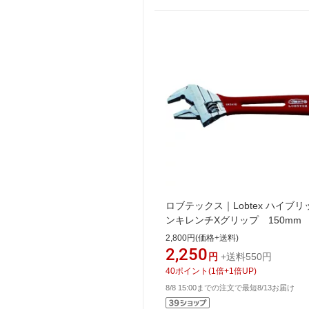
ロブテックス｜Lobtex ハイブ
ンキレンチXグリップ 150m
UM24XD
2,800円(価格+送料)
2,250
円
+送料550円
40
ポイント
(
1
倍+
1
倍UP)
8/8 15:00までの注文で最短8/13お届け