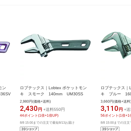
モン
ロブテックス｜Lobtex ポケットモン
ロブテックス｜Lo
36SV
キ スモーク 140mm UM30SS
キ ブルー 160
2,980円(価格+送料)
3,660円(価格+送料
2,430
3,110
円
+送料550円
円
+送
44
ポイント
(
1
倍+
1
倍UP)
56
ポイント
(
1
倍+
1
8/8 15:00までの注文で最短8/13お届け
8/8 15:00までの注