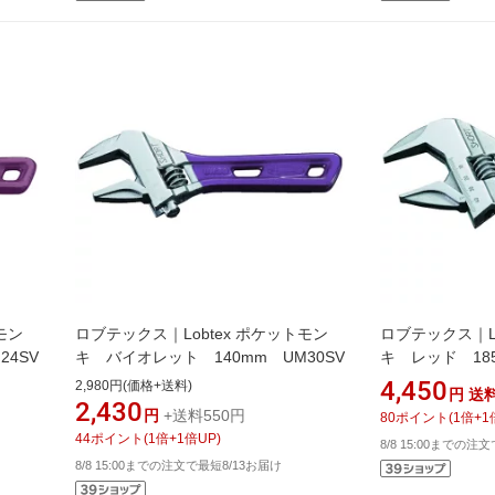
モン
ロブテックス｜Lobtex ポケットモン
ロブテックス｜Lo
24SV
キ バイオレット 140mm UM30SV
キ レッド 185
4,450
2,980円(価格+送料)
円
送
2,430
円
+送料550円
80
ポイント
(
1
倍+
1
44
ポイント
(
1
倍+
1
倍UP)
8/8 15:00までの注
8/8 15:00までの注文で最短8/13お届け