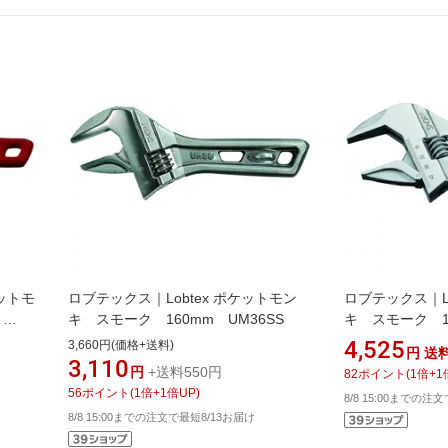
リットモ
ロブテックス｜Lobtex ポケットモン
ロブテックス｜Lo
m
キ スモーク 160mm UM36SS
キ スモーク 18
4,525
3,660円(価格+送料)
円
送
3,110
円
+送料550円
82
ポイント
(
1
倍+
1
56
ポイント
(
1
倍+
1
倍UP)
8/8 15:00までの注
8/8 15:00までの注文で最短8/13お届け