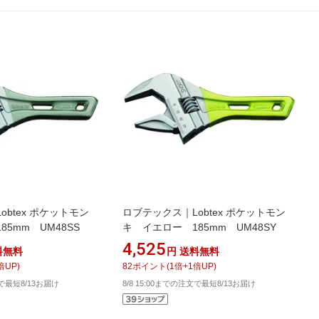
btex ポケットモン
ロブテックス｜Lobtex ポケットモン
5mm UM48SS
キ イエロー 185mm UM48SY
4,525
料無料
円
送料無料
倍UP)
82
ポイント
(
1
倍+
1
倍UP)
文で最短8/13お届け
8/8 15:00までの注文で最短8/13お届け