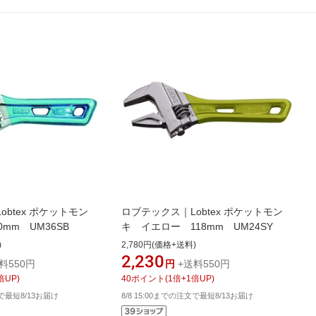
btex ポケットモン
ロブテックス｜Lobtex ポケットモン
mm UM36SB
キ イエロー 118mm UM24SY
)
2,780円(価格+送料)
2,230
料550円
円
+送料550円
倍UP)
40
ポイント
(
1
倍+
1
倍UP)
文で最短8/13お届け
8/8 15:00までの注文で最短8/13お届け