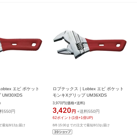
btex エビ ポケット
ロブテックス｜Lobtex エビ ポケット
UM30XDS
モンキXグリップ UM36XDS
)
3,970円(価格+送料)
3,420
料550円
円
+送料550円
62
ポイント
(
1
倍+
1
倍UP)
文で最短8/13お届け
8/8 15:00までの注文で最短8/13お届け