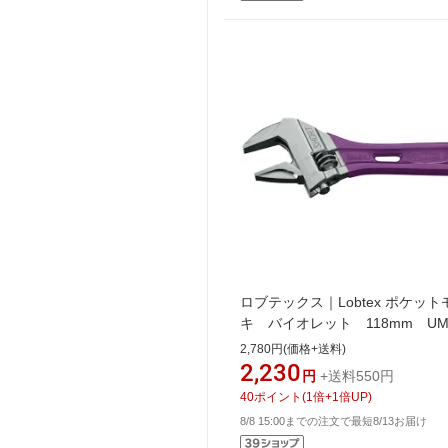
ロブテックス｜Lobtex ポケット
キ バイオレット 118mm UM
2,780円(価格+送料)
2,230
円
+送料550円
40
ポイント
(
1
倍+
1
倍UP)
8/8 15:00までの注文で最短8/13お届け