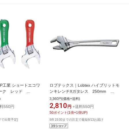
P工業 ショートエコワ
ロブテックス｜Lobtex ハイブリットモ
ォーク レッド
ンキレンチXガタレス 250mm
UM36XG
)
3,360円(価格+送料)
2,810
料550円
円
+送料550円
50
ポイント
(
1
倍+
1
倍UP)
半で出荷予定]
8/8 15:00までの注文で最短8/13お届け