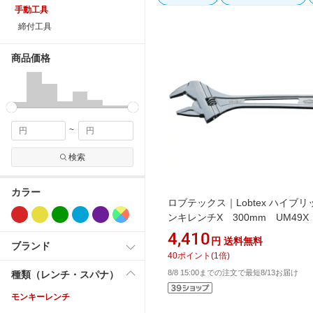
手動工具
締付工具
商品価格
~
検索
カラー
ロブテックス｜Lobtex ハイブ
ンキレンチX 300mm UM49X
4,410
円
送料無料
ブランド
40
ポイント
(
1
倍)
8/8 15:00までの注文で最短8/13お届け
種類（レンチ・スパナ）
モンキーレンチ