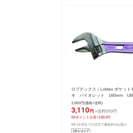
ロブテックス｜Lobtex ポケット
キ バイオレット 160mm UM
3,660円(価格+送料)
3,110
円
+送料550円
56
ポイント
(
1
倍+
1
倍UP)
8/8 15:00までの注文で最短8/13お届け