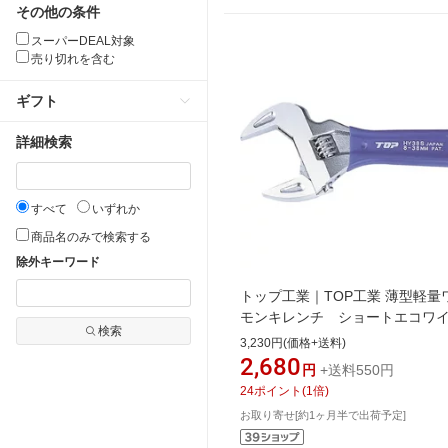
その他の条件
スーパーDEAL対象
売り切れを含む
ギフト
詳細検索
すべて
いずれか
商品名のみで検索する
除外キーワード
トップ工業｜TOP工業 薄型軽量
モンキレンチ ショートエコ
検索
口開寸法7~26 HY26S
3,230円(価格+送料)
2,680
円
+送料550円
24
ポイント
(
1
倍)
お取り寄せ[約1ヶ月半で出荷予定]