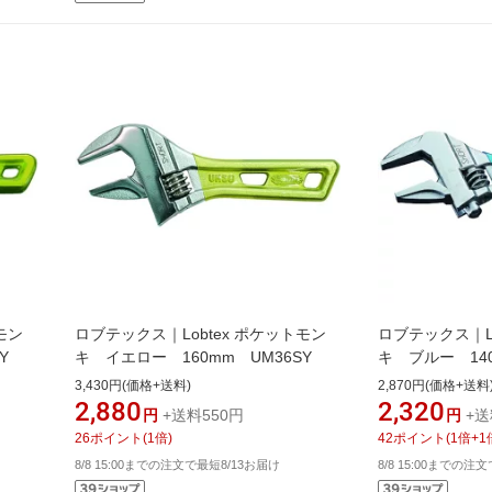
モン
ロブテックス｜Lobtex ポケットモン
ロブテックス｜Lo
Y
キ イエロー 160mm UM36SY
キ ブルー 140
3,430円(価格+送料)
2,870円(価格+送料
2,880
2,320
円
+送料550円
円
+送
26
ポイント
(
1
倍)
42
ポイント
(
1
倍+
1
8/8 15:00までの注文で最短8/13お届け
8/8 15:00までの注