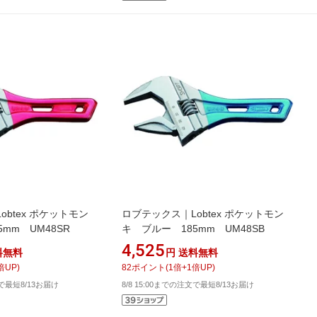
btex ポケットモン
ロブテックス｜Lobtex ポケットモン
mm UM48SR
キ ブルー 185mm UM48SB
4,525
料無料
円
送料無料
倍UP)
82
ポイント
(
1
倍+
1
倍UP)
文で最短8/13お届け
8/8 15:00までの注文で最短8/13お届け