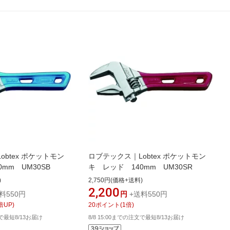
btex ポケットモン
ロブテックス｜Lobtex ポケットモン
mm UM30SB
キ レッド 140mm UM30SR
)
2,750円(価格+送料)
2,200
料550円
円
+送料550円
倍UP)
20
ポイント
(
1
倍)
文で最短8/13お届け
8/8 15:00までの注文で最短8/13お届け