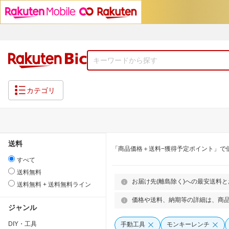
カテゴリ
送料
「商品価格＋送料−獲得予定ポイント」で
すべて
送料無料
お届け先(離島除く)への最安送料
送料無料 + 送料無料ライン
価格や送料、納期等の詳細は、商
ジャンル
DIY・工具
手動工具
モンキーレンチ