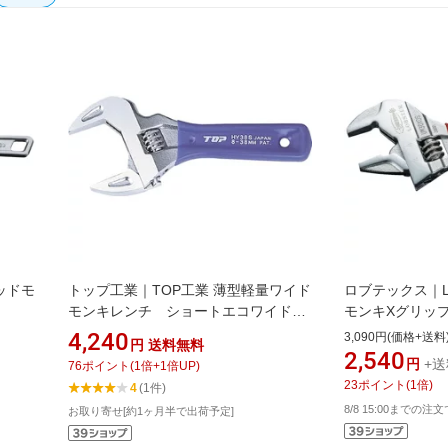
リッドモ
トップ工業｜TOP工業 薄型軽量ワイド
ロブテックス｜Lo
モンキレンチ ショートエコワイド
モンキXグリップ 
口開寸法8~30 HY30S
4,240
3,090円(価格+送料
円
送料無料
2,540
円
+送
76
ポイント
(
1
倍+
1
倍UP)
23
ポイント
(
1
倍)
4
(1件)
8/8 15:00までの注
お取り寄せ[約1ヶ月半で出荷予定]