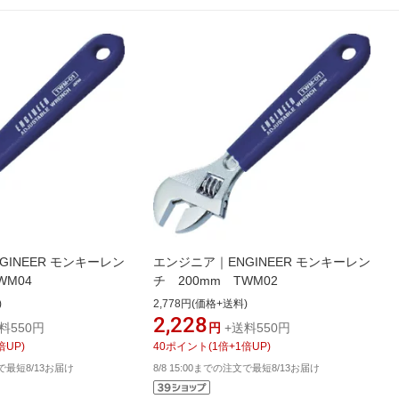
GINEER モンキーレン
エンジニア｜ENGINEER モンキーレン
WM04
チ 200mm TWM02
)
2,778円(価格+送料)
2,228
料550円
円
+送料550円
倍UP)
40
ポイント
(
1
倍+
1
倍UP)
文で最短8/13お届け
8/8 15:00までの注文で最短8/13お届け