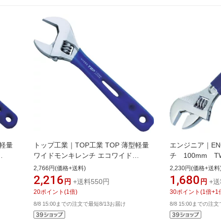
型軽量
トップ工業｜TOP工業 TOP 薄型軽量
エンジニア｜EN
ワイドモンキレンチ エコワイド
チ 100mm T
150mm グリップ付 HY−26G
2,766円(価格+送料)
2,230円(価格+送料
2,216
1,680
円
+送料550円
円
+送
20
ポイント
(
1
倍)
30
ポイント
(
1
倍+
1
8/8 15:00までの注文で最短8/13お届け
8/8 15:00までの注