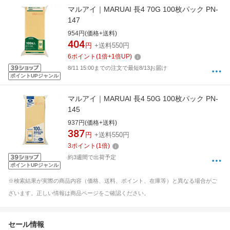
マルアイ｜MARUAI 長4 70G 100枚パック PN-
147
954円(価格+送料)
404
円
+送料550円
6
ポイント
(
1
倍+
1
倍UP)
8/11 15:00までの注文で最短8/13お届け
ポイントUPジャンル
マルアイ｜MARUAI 長4 50G 100枚パック PN-
145
937円(価格+送料)
387
円
+送料550円
3
ポイント
(
1
倍)
約3週間で出荷予定
ポイントUPジャンル
※検索結果が実際の商品内容（価格、送料、ポイント、在庫等）と異なる場合がご
ざいます。正しい情報は商品ページをご確認ください。
セール情報