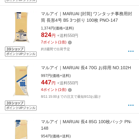
マルアイ｜MARUAI [封筒] ワンタッチ事務用封
筒 長形4号 B5 3つ折り 100枚 PNO-147
1,374円(価格+送料)
824
円
+送料550円
7
ポイント
(
1
倍)
約3週間で出荷予定
ポイントUPジャンル
マルアイ｜MARUAI 長4 70G お得用 NO.102H
997円(価格+送料)
447
円
+送料550円
4
ポイント
(
1
倍)
8/11 15:00までの注文で最短8/13お届け
ポイントUPジャンル
マルアイ｜MARUAI 長4 85G 100枚パック PN-
148
954円(価格+送料)