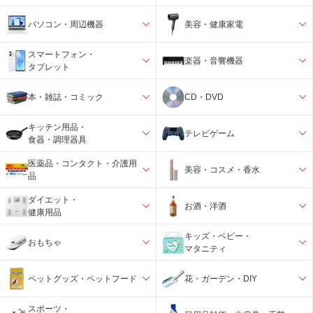
パソコン・周辺機器
美容・健康家電
スマートフォン・
楽器・音響機器
タブレット
本・雑誌・コミック
CD・DVD
キッチン用品・
テレビゲーム
食器・調理器具
医薬品・コンタクト・介護用
美容・コスメ・香水
品
ダイエット・
お酒・洋酒
健康用品
キッズ・ベビー・
おもちゃ
マタニティ
ペットグッズ・ペットフード
花・ガーデン・DIY
スポーツ・