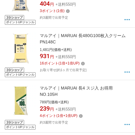
404
円
+送料550円
3
ポイント
(
1
倍)
約3週間で出荷予定
ポイントUPジャンル
マルアイ｜MARUAI 長480G100枚入クリーム
PN148C
1,481円(価格+送料)
931
円
+送料550円
16
ポイント
(
1
倍+
1
倍UP)
お取り寄せ[約1ヶ月で出荷予定]
ポイントUPジャンル
マルアイ｜MARUAI 長4 スジ入 お得用
NO.105H
789円(価格+送料)
239
円
+送料550円
4
ポイント
(
1
倍+
1
倍UP)
約3週間で出荷予定
ポイントUPジャンル