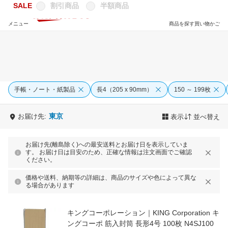
SALE
割引商品
半額商品
メニュー
商品を探す
買い物かご
手帳・ノート・紙製品
長4（205 x 90mm）
150 ～ 199枚
東京
お届け先:
表示
並べ替え
お届け先(離島除く)への最安送料とお届け日を表示していま
す。 お届け日は目安のため、正確な情報は注文画面でご確認
ください。
価格や送料、納期等の詳細は、商品のサイズや色によって異な
る場合があります
キングコーポレーション｜KING Corporation キ
ングコーポ 筋入封筒 長形4号 100枚 N4SJ100