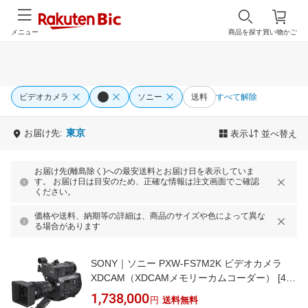
メニュー
商品を探す
買い物かご
ビデオカメラ
ソニー
送料
すべて解除
東京
お届け先:
表示
並べ替え
お届け先(離島除く)への最安送料とお届け日を表示していま
す。 お届け日は目安のため、正確な情報は注文画面でご確認
ください。
価格や送料、納期等の詳細は、商品のサイズや色によって異な
る場合があります
SONY｜ソニー PXW-FS7M2K ビデオカメラ
XDCAM（XDCAMメモリーカムコーダー） [4K
対応][PXWFS7M2K]
1,738,000
円
送料無料