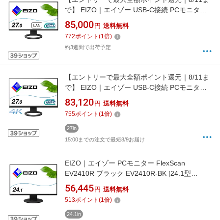
で】 EIZO｜エイゾー USB-C接続 PCモニター
FlexScan ブラック EV2795-BK [27型
85,000
円
送料無料
/WQHD(2560×1440） /ワイド /61Hz]
772
ポイント
(
1
倍)
約3週間で出荷予定
【エントリーで最大全額ポイント還元｜8/11ま
で】 EIZO｜エイゾー USB-C接続 PCモニター
FlexScan EV2740S ブラック EV2740S-BK [27
83,120
円
送料無料
型 /4K(3840×2160） /ワイド /61Hz]
755
ポイント
(
1
倍)
27in
15:00までの注文で最短8/9お届け
EIZO｜エイゾー PCモニター FlexScan
EV2410R ブラック EV2410R-BK [24.1型
/WUXGA(1920×1200） /ワイド /76Hz]
56,445
円
送料無料
513
ポイント
(
1
倍)
24.1in