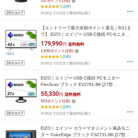
337
ポイント
(
1
倍)
5
(1件)
15:00までの注文で最短8/9お届け
【エントリーで最大全額ポイント還元｜8/11ま
で】 EIZO｜エイゾー USB-C接続 PCモニター
FlexScan ブラック EV4340X-BK [42.5型
179,990
円
送料無料
/4K(3840×2160） /ワイド /61Hz]
1,636
ポイント
(
1
倍)
5
(1件)
15:00までの注文で最短8/9お届け
EIZO｜エイゾー USB-C接続 PCモニター
FlexScan ブラック EV2781-BK [27型
/WQHD(2560×1440） /ワイド /61Hz]
55,330
円
送料無料
503
ポイント
(
1
倍)
5
(1件)
15:00までの注文で最短8/9お届け
EIZO｜エイゾー カラーマネジメント液晶モニ
ター ColorEdge ブラック CS2731-BK [27型