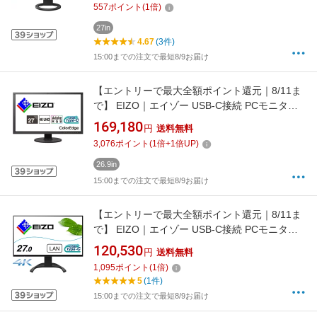
557
ポイント
(
1
倍)
27in
4.67
(3件)
15:00までの注文で最短8/9お届け
【エントリーで最大全額ポイント還元｜8/11ま
で】 EIZO｜エイゾー USB-C接続 PCモニター
ColorEdge ブラック CS2740-ZBK [26.9型
169,180
円
送料無料
/4K(3840×2160） /ワイド /61Hz]
3,076
ポイント
(
1
倍+
1
倍UP)
26.9in
15:00までの注文で最短8/9お届け
【エントリーで最大全額ポイント還元｜8/11ま
で】 EIZO｜エイゾー USB-C接続 PCモニター
FlexScan ブラック EV2740X-BK [27型
120,530
円
送料無料
/4K(3840×2160） /ワイド /61Hz]
1,095
ポイント
(
1
倍)
5
(1件)
15:00までの注文で最短8/9お届け