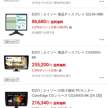
15:00までの注文で最短8/9お届け
EIZO｜エイゾー 液晶ディスプレイ S2134-HBK
86,680
円
送料無料
1,576
ポイント
(
1
倍+
1
倍UP)
約2週間で出荷予定
EIZO｜エイゾー 液晶ディスプレイ CS3200X-
BK
255,200
円
送料無料
2,320
ポイント
(
1
倍)
15:00までの注文で最短8/9お届け
EIZO｜エイゾー USB-C接続 PCモニター
ColorEdge CGシリーズ CG2400S-BK [24.1型]
216,340
円
送料無料