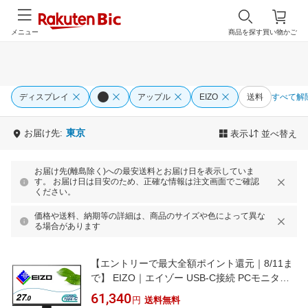
メニュー
商品を探す
買い物かご
ディスプレイ
アップル
EIZO
送料
すべて解
東京
お届け先:
表示
並べ替え
お届け先(離島除く)への最安送料とお届け日を表示していま
す。 お届け日は目安のため、正確な情報は注文画面でご確認
ください。
価格や送料、納期等の詳細は、商品のサイズや色によって異な
る場合があります
【エントリーで最大全額ポイント還元｜8/11ま
で】 EIZO｜エイゾー USB-C接続 PCモニター
FlexScan EV2720S ブラック EV2720S-BK [27
61,340
円
送料無料
型 /WQHD(2560×1440） /ワイド /61Hz]