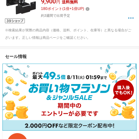
9,900
円
送料無料
180
ポイント
(
1
倍+
1
倍UP)
約3週間で出荷予定
※検索結果が実際の商品内容（価格、送料、ポイント、在庫等）と異なる場合がご
ざいます。正しい情報は商品ページをご確認ください。
セール情報