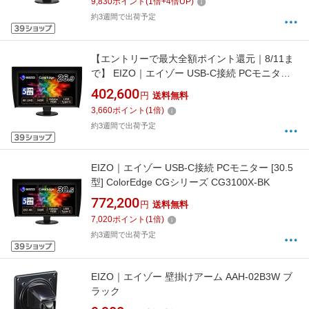
9,830
ポイント
(
1
倍+
4
倍UP)
約3週間で出荷予定
【エントリーで最大全額ポイント還元｜8/11ま
で】 EIZO｜エイゾー USB-C接続 PCモニター
ColorEdge CGシリーズ CG2700X-BK [26.9型]
402,600
円
送料無料
3,660
ポイント
(
1
倍)
約3週間で出荷予定
EIZO｜エイゾー USB-C接続 PCモニター [30.5
型] ColorEdge CGシリーズ CG3100X-BK
772,200
円
送料無料
7,020
ポイント
(
1
倍)
約3週間で出荷予定
EIZO｜エイゾー 壁掛けアーム AAH-02B3W ブ
ラック