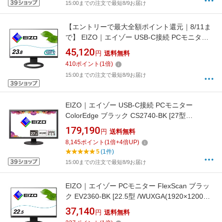
15:00までの注文で最短8/9お届け
【エントリーで最大全額ポイント還元｜8/11ま
で】 EIZO｜エイゾー USB-C接続 PCモニター
FlexScan ブラック EV2480-ZBK [23.8型 /フル
45,120
円
送料無料
HD(1920×1080) /ワイド /61Hz]
410
ポイント
(
1
倍)
15:00までの注文で最短8/9お届け
EIZO｜エイゾー USB-C接続 PCモニター
ColorEdge ブラック CS2740-BK [27型
/4K(3840×2160） /ワイド /61Hz][CS2740BK]
179,190
円
送料無料
8,145
ポイント
(
1
倍+
4
倍UP)
5
(1件)
15:00までの注文で最短8/9お届け
EIZO｜エイゾー PCモニター FlexScan ブラッ
ク EV2360-BK [22.5型 /WUXGA(1920×1200） /
ワイド /61Hz][22.5インチ 液晶ディスプレイ
37,140
円
送料無料
EV2360BK]