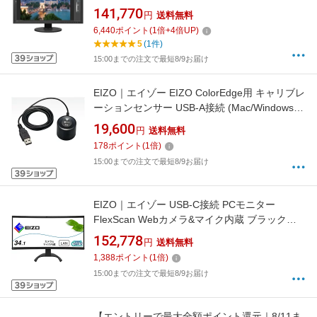
/WQHD(2560×1440） /ワイド /61Hz][27インチ
141,770
円
送料無料
液晶ディスプレイ CS2731BK]
6,440
ポイント
(
1
倍+
4
倍UP)
5
(1件)
15:00までの注文で最短8/9お届け
EIZO｜エイゾー EIZO ColorEdge用 キャリブレ
ーションセンサー USB-A接続 (Mac/Windows11
対応) EX5
19,600
円
送料無料
178
ポイント
(
1
倍)
15:00までの注文で最短8/9お届け
EIZO｜エイゾー USB-C接続 PCモニター
FlexScan Webカメラ&マイク内蔵 ブラック
EV3450XC-BK [34.1型 /UWQHD(3440×1440）
152,778
円
送料無料
/ワイド /曲面型 /61Hz]
1,388
ポイント
(
1
倍)
15:00までの注文で最短8/9お届け
【エントリーで最大全額ポイント還元｜8/11ま