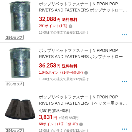
ポップリベットファスナー｜NIPPON POP
RIVETS AND FASTENERS ポップナットローレ
ットタイプスモールフランジ（M4）1000個入
32,088
円
送料無料
り SFH435SFRLT
291
ポイント
(
1
倍)
15:00までの注文で最短8/12お届け
ポップリベットファスナー｜NIPPON POP
RIVETS AND FASTENERS ポップナットローレ
ットタイプスモールフランジ（M5）1000個入
36,253
円
送料無料
り SFH535SFRLT
1,645
ポイント
(
1
倍+
4
倍UP)
15:00までの注文で最短8/12お届け
ポップリベットファスナー｜NIPPON POP
RIVETS AND FASTENERS リベッター用ジョー
一組（2枚） PRG54046BJAW
4,381円(価格+送料)
3,831
円
+送料550円
68
ポイント
(
1
倍+
1
倍UP)
15:00までの注文で最短8/12お届け