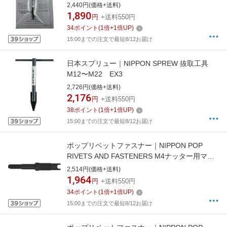
2,440円(価格+送料)
1,890
円
+送料550円
34
ポイント
(
1
倍+
1
倍UP)
15:00までの注文で最短8/12お届け
日本スプリュー｜NIPPON SPREW 抜取工具
M12〜M22 EX3
2,726円(価格+送料)
2,176
円
+送料550円
38
ポイント
(
1
倍+
1
倍UP)
15:00までの注文で最短8/12お届け
ポップリベットファスナー｜NIPPON POP
RIVETS AND FASTENERS M4ナッター用マン
ドレル一本 ENSM4
2,514円(価格+送料)
1,964
円
+送料550円
34
ポイント
(
1
倍+
1
倍UP)
15:00までの注文で最短8/12お届け