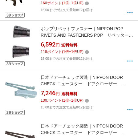
160
ポイント
(
1
倍+
1
倍UP)
15:00までの注文で最短8/12お届け
ポップリベットファスナー｜NIPPON POP
RIVETS AND FASTENERS POP リベッター用
ジョー 1組（2枚） PRG540-44 JAW
6,592
円
送料無料
118
ポイント
(
1
倍+
1
倍UP)
15:00までの注文で最短8/12お届け
日本ドアーチェック製造｜NIPPON DOOR
CHECK ニュースター ドアクローザー
P−181 シルバーN−01 P181-N01
7,246
円
送料無料
130
ポイント
(
1
倍+
1
倍UP)
15:00までの注文で最短8/12お届け
日本ドアーチェック製造｜NIPPON DOOR
CHECK ニュースター ドアクローザー