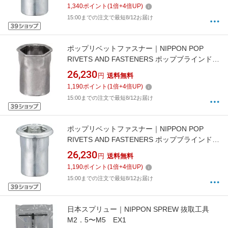
SPH515HEX
1,340
ポイント
(
1
倍+
4
倍UP)
15:00までの注文で最短8/12お届け
ポップリベットファスナー｜NIPPON POP
RIVETS AND FASTENERS ポップブラインドナ
ットヘキサスモールフランジ（M4）1000個入
26,230
円
送料無料
り SFH415SFHEX
1,190
ポイント
(
1
倍+
4
倍UP)
15:00までの注文で最短8/12お届け
ポップリベットファスナー｜NIPPON POP
RIVETS AND FASTENERS ポップブラインドナ
ットヘキサタイプ平頭（M4）1000個入り
26,230
円
送料無料
SPH415HEX
1,190
ポイント
(
1
倍+
4
倍UP)
15:00までの注文で最短8/12お届け
日本スプリュー｜NIPPON SPREW 抜取工具
M2．5〜M5 EX1