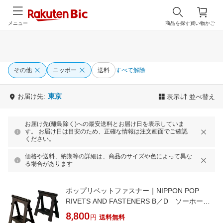
メニュー
商品を探す
買い物かご
その他
ニッポー
送料
すべて解除
東京
お届け先:
表示
並べ替え
お届け先(離島除く)への最安送料とお届け日を表示していま
す。 お届け日は目安のため、正確な情報は注文画面でご確認
ください。
価格や送料、納期等の詳細は、商品のサイズや色によって異な
る場合があります
ポップリベットファスナー｜NIPPON POP
RIVETS AND FASTENERS B／D ソーホース
（1セット） BDST60960-JP
8,800
円
送料無料