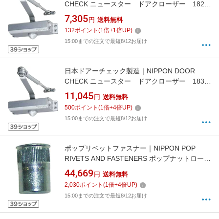
CHECK ニュースター ドアクローザー 182
シルバーN−01 182-N01
7,305
円
送料無料
132
ポイント
(
1
倍+
1
倍UP)
15:00までの注文で最短8/12お届け
日本ドアーチェック製造｜NIPPON DOOR
CHECK ニュースター ドアクローザー 183
シルバーN−01 183-N01
11,045
円
送料無料
500
ポイント
(
1
倍+
4
倍UP)
15:00までの注文で最短8/12お届け
ポップリベットファスナー｜NIPPON POP
RIVETS AND FASTENERS ポップナットローレ
ットタイプスモールフランジ（M6）1000個入
44,669
円
送料無料
り SFH625SFRLT
2,030
ポイント
(
1
倍+
4
倍UP)
15:00までの注文で最短8/12お届け