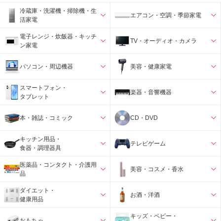
冷蔵庫・洗濯機・掃除機・生
エアコン・空調・季節家電
活家電
電子レンジ・炊飯器・キッチ
TV・オーディオ・カメラ
ン家電
パソコン・周辺機器
美容・健康家電
スマートフォン・
楽器・音響機器
タブレット
本・雑誌・コミック
CD・DVD
キッチン用品・
テレビゲーム
食器・調理器具
医薬品・コンタクト・介護用
美容・コスメ・香水
品
ダイエット・
お酒・洋酒
健康用品
キッズ・ベビー・
おもちゃ