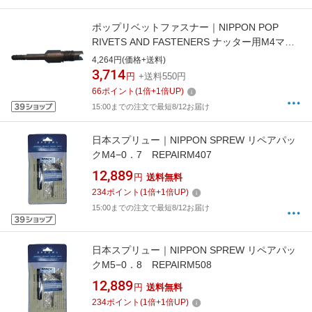
ポップリベットファスナー｜NIPPON POP
RIVETS AND FASTENERS ナッター用M4マン
ドレル一本 PNT600014
4,264円(価格+送料)
3,714
円
+送料550円
66
ポイント
(
1
倍+
1
倍UP)
15:00までの注文で最短8/12お届け
日本スプリュー｜NIPPON SPREW リペアパッ
クM4−0．7 REPAIRM407
12,889
円
送料無料
234
ポイント
(
1
倍+
1
倍UP)
15:00までの注文で最短8/12お届け
日本スプリュー｜NIPPON SPREW リペアパッ
クM5−0．8 REPAIRM508
12,889
円
送料無料
234
ポイント
(
1
倍+
1
倍UP)