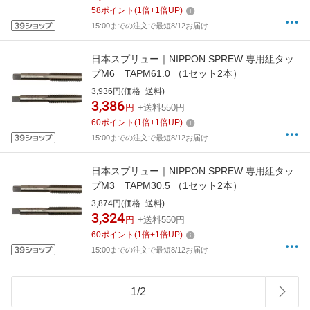
58
ポイント
(
1
倍+
1
倍UP)
15:00までの注文で最短8/12お届け
日本スプリュー｜NIPPON SPREW 専用組タッ
プM6 TAPM61.0 （1セット2本）
3,936円(価格+送料)
3,386
円
+送料550円
60
ポイント
(
1
倍+
1
倍UP)
15:00までの注文で最短8/12お届け
日本スプリュー｜NIPPON SPREW 専用組タッ
プM3 TAPM30.5 （1セット2本）
3,874円(価格+送料)
3,324
円
+送料550円
60
ポイント
(
1
倍+
1
倍UP)
15:00までの注文で最短8/12お届け
1
/
2