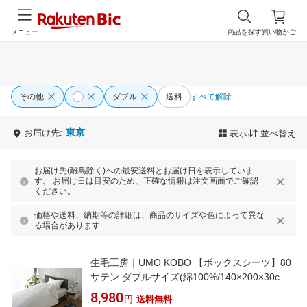
メニュー
商品を探す
買い物かご
その他
ダブル
送料
すべて解除
東京
お届け先:
表示
並べ替え
お届け先(離島除く)への最安送料とお届け日を表示していま
す。 お届け日は目安のため、正確な情報は注文画面でご確認
ください。
価格や送料、納期等の詳細は、商品のサイズや色によって異な
る場合があります
生毛工房｜UMO KOBO 【ボックスシーツ】80
サテン ダブルサイズ(綿100%/140×200×30cm/
ホワイト)[UMK13BDWH]
8,980
円
送料無料