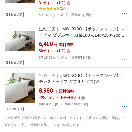
81
ポイント
(
1
倍)
5
(1件)
8/7 15:00までの注文で最短8/9お届け
生毛工房｜UMO KOBO 【ボックスシーツ】ス
ーピマ ダブルサイズ(綿100%/140×200×28cm/
ホワイト)[M541428BDWH]
6,480
円
送料無料
58
ポイント
(
1
倍)
8/7 15:00までの注文で最短8/9お届け
生毛工房｜UMO KOBO 【ボックスシーツ】サ
テンストライプ ダブルサイズ(綿
100%/140×200×30cm/ホワイト)
8,980
円
送料無料
405
ポイント
(
1
倍+
4
倍UP)
お取り寄せ[約1ヶ月半で出荷予定]
※検索結果が実際の商品内容（価格、送料、ポイント、在庫等）と異なる場合がご
ざいます。正しい情報は商品ページをご確認ください。