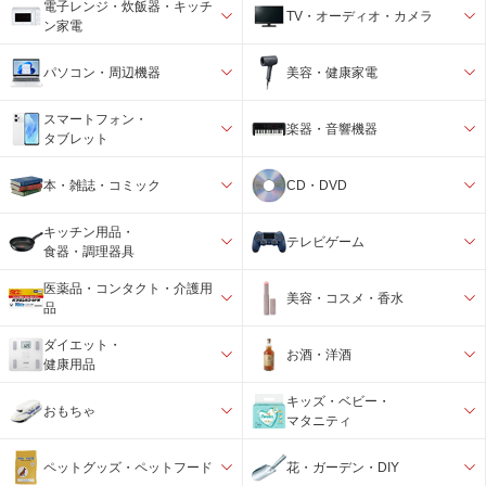
電子レンジ・炊飯器・キッチ
TV・オーディオ・カメラ
ン家電
パソコン・周辺機器
美容・健康家電
スマートフォン・
楽器・音響機器
タブレット
本・雑誌・コミック
CD・DVD
キッチン用品・
テレビゲーム
食器・調理器具
医薬品・コンタクト・介護用
美容・コスメ・香水
品
ダイエット・
お酒・洋酒
健康用品
キッズ・ベビー・
おもちゃ
マタニティ
ペットグッズ・ペットフード
花・ガーデン・DIY