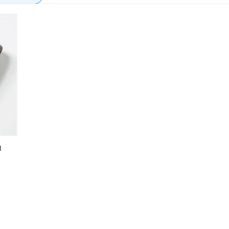
I
ロジェク
R