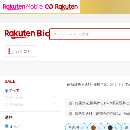
カテゴリ
SALE
「商品価格＋送料−獲得予定ポイント」で
すべて
割引商品
0
お届け先(離島除く)への最安送料
半額商品
0
価格や送料、納期等の詳細は、商
送料
すべて
その他
綿