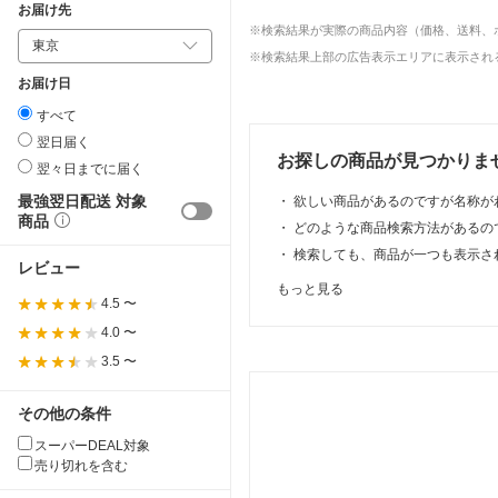
お届け先
※検索結果が実際の商品内容（価格、送料、
※検索結果上部の広告表示エリアに表示される
お届け日
すべて
翌日届く
お探しの商品が見つかりま
翌々日までに届く
最強翌日配送 対象
・
欲しい商品があるのですが名称が
商品
・
どのような商品検索方法があるの
・
検索しても、商品が一つも表示さ
レビュー
もっと見る
4.5 〜
4.0 〜
3.5 〜
その他の条件
スーパーDEAL対象
売り切れを含む