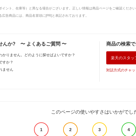
ポイント、在庫等）と異なる場合がございます。正しい情報は商品ページをご確認ください
広告商品には、商品名冒頭に[PR]と表記されております。
せんか?
〜
よくあるご質問
〜
商品の検索で
わかりません。どのように探せばよいですか？
楽天のスタッ
ですか？
れません
対話方式のチャッ
このページの使いやすさはいかがでし
1
2
3
4