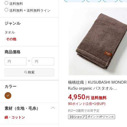
送料無料
送料無料 + 送料無料ライン
ジャンル
タオル
その他
商品価格
~
検索
楠橋紋織｜KUSUBASHI MONOR
カラー
KuSu organic バスタオル
59cm×120cm （PBP YARNプ
4,950
円
送料無料
ト対象） ブラウン 1-68031-11-B
90
ポイント
(
1
倍+
1
倍UP)
素材（生地・毛糸）
約2〜3週間で出荷予定
ポイントUPジャンル
綿・コットン