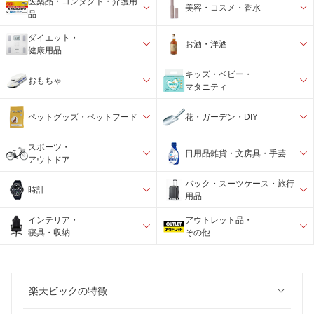
医薬品・コンタクト・介護用
美容・コスメ・香水
品
ダイエット・
お酒・洋酒
健康用品
キッズ・ベビー・
おもちゃ
マタニティ
ペットグッズ・ペットフード
花・ガーデン・DIY
スポーツ・
日用品雑貨・文房具・手芸
アウトドア
バック・スーツケース・旅行
時計
用品
インテリア・
アウトレット品・
寝具・収納
その他
楽天ビックの特徴