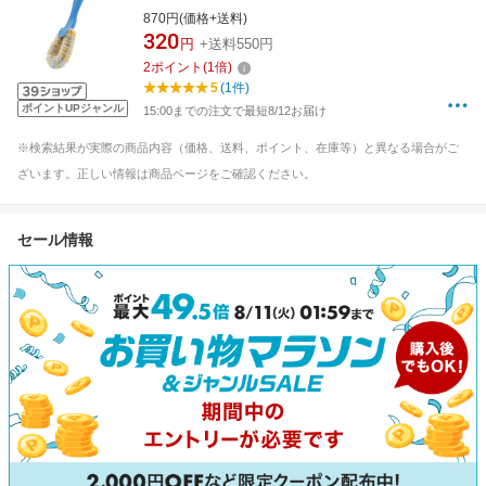
870円(価格+送料)
320
円
+送料550円
2
ポイント
(
1
倍)
5
(1件)
ポイントUPジャンル
15:00までの注文で最短8/12お届け
※検索結果が実際の商品内容（価格、送料、ポイント、在庫等）と異なる場合がご
ざいます。正しい情報は商品ページをご確認ください。
セール情報