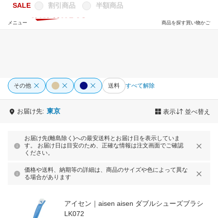
SALE
割引商品
半額商品
メニュー
商品を探す
買い物かご
その他
送料
すべて解除
東京
お届け先:
表示
並べ替え
お届け先(離島除く)への最安送料とお届け日を表示していま
す。 お届け日は目安のため、正確な情報は注文画面でご確認
ください。
価格や送料、納期等の詳細は、商品のサイズや色によって異な
る場合があります
アイセン｜aisen aisen ダブルシューズブラシ
LK072