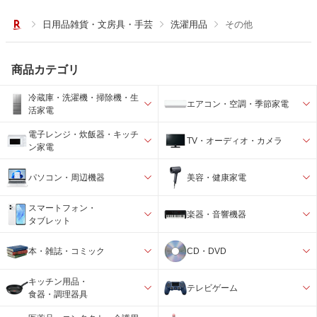
日用品雑貨・文房具・手芸
洗濯用品
その他
商品カテゴリ
冷蔵庫・洗濯機・掃除機・生
エアコン・空調・季節家電
活家電
電子レンジ・炊飯器・キッチ
TV・オーディオ・カメラ
ン家電
パソコン・周辺機器
美容・健康家電
スマートフォン・
楽器・音響機器
タブレット
本・雑誌・コミック
CD・DVD
キッチン用品・
テレビゲーム
食器・調理器具