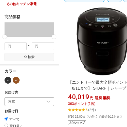
その他キッチン家電
商品価格
~
検索
カラー
【エントリーで最大全額ポイン
｜8/11まで】 SHARP｜シャープ
お届け先
し自動調理鍋 HEALSIO（ヘル
40,019
円
送料無料
ホットクック ブラック系 KN-
363
ポイント
(
1
倍)
HW10GB【rb_cooking_cpn】
5
(2件)
お届け日
8/10 15:00までの注文で最短8/12お届け
すべて
翌日届く