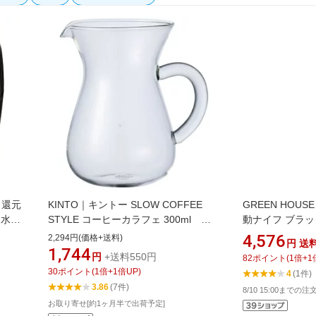
ト還元
KINTO｜キントー SLOW COFFEE
GREEN HOU
 水な
STYLE コーヒーカラフェ 300ml
動ナイフ ブラック
シオ）
SCS-02-CC[SCS02CC]
4,576
2,294円(価格+送料)
円
送
1,744
円
+送料550円
82
ポイント
(
1
倍+
1
30
ポイント
(
1
倍+
1
倍UP)
4
(1件)
3.86
(7件)
8/10 15:00までの
お取り寄せ[約1ヶ月半で出荷予定]