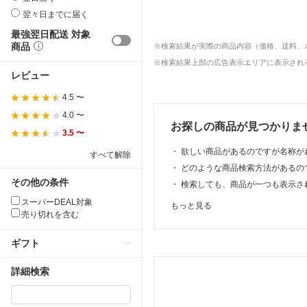
翌々日までに届く
最強翌日配送 対象
商品
※検索結果が実際の商品内容（価格、送料、
※検索結果上部の広告表示エリアに表示される
レビュー
4.5 〜
4.0 〜
お探しの商品が見つかりま
3.5 〜
・
欲しい商品があるのですが名称が
すべて解除
・
どのような商品検索方法があるの
その他の条件
・
検索しても、商品が一つも表示さ
スーパーDEAL対象
もっと見る
売り切れを含む
ギフト
詳細検索