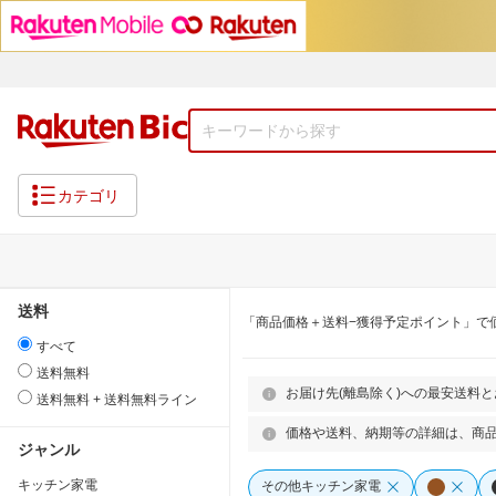
カテゴリ
送料
「商品価格＋送料−獲得予定ポイント」で
すべて
送料無料
お届け先(離島除く)への最安送料
送料無料 + 送料無料ライン
価格や送料、納期等の詳細は、商
ジャンル
キッチン家電
その他キッチン家電