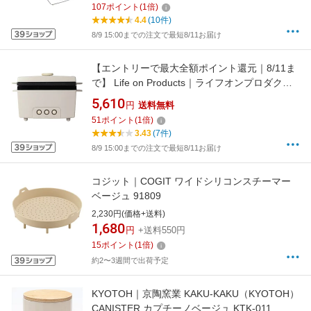
107
ポイント
(
1
倍)
4.4
(10件)
8/9 15:00までの注文で最短8/11お届け
【エントリーで最大全額ポイント還元｜8/11ま
で】 Life on Products｜ライフオンプロダクツ
サラダチキンメーカー PRISMATE（プリズメイ
5,610
円
送料無料
ト） PRSK023LB[prismate プリズメイト]
51
ポイント
(
1
倍)
【KS_CP】
3.43
(7件)
8/9 15:00までの注文で最短8/11お届け
コジット｜COGIT ワイドシリコンスチーマー
ベージュ 91809
2,230円(価格+送料)
1,680
円
+送料550円
15
ポイント
(
1
倍)
約2〜3週間で出荷予定
KYOTOH｜京陶窯業 KAKU-KAKU（KYOTOH）
CANISTER カプチーノベージュ KTK-011