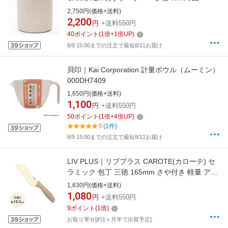
2,750円(価格+送料)
2,200
円
+送料550円
40
ポイント
(
1
倍+
1
倍UP)
8/9 15:00までの注文で最短8/11お届け
貝印｜Kai Corporation 計量ボウル（ムーミン）
000DH7409
1,650円(価格+送料)
1,100
円
+送料550円
50
ポイント
(
1
倍+
4
倍UP)
5
(1件)
8/9 15:00までの注文で最短8/11お届け
LIV PLUS｜リブプラス CAROTE(カローテ) セ
ラミック 包丁 三徳 165mm さや付き 軽量 アイ
ボリー NM-5362
1,630円(価格+送料)
1,080
円
+送料550円
9
ポイント
(
1
倍)
お取り寄せ[約1ヶ月半で出荷予定]