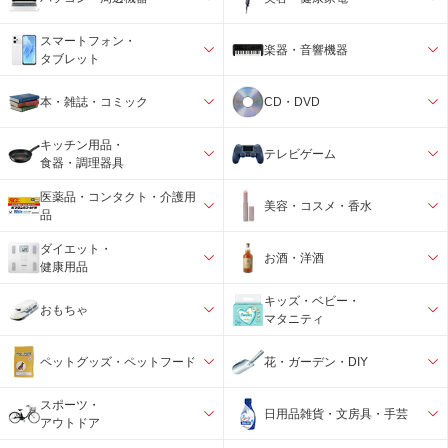
スマートフォン・
楽器・音響機器
タブレット
本・雑誌・コミック
CD・DVD
キッチン用品・
テレビゲーム
食器・調理器具
医薬品・コンタクト・介護用
美容・コスメ・香水
品
ダイエット・
お酒・洋酒
健康用品
キッズ・ベビー・
おもちゃ
マタニティ
ペットグッズ・ペットフード
花・ガーデン・DIY
スポーツ・
日用品雑貨・文房具・手芸
アウトドア