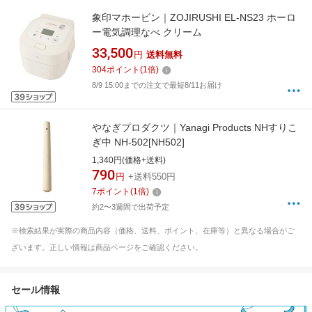
象印マホービン｜ZOJIRUSHI EL-NS23 ホーロ
ー電気調理なべ クリーム
33,500
円
送料無料
304
ポイント
(
1
倍)
8/9 15:00までの注文で最短8/11お届け
やなぎプロダクツ｜Yanagi Products NHすりこ
ぎ中 NH-502[NH502]
1,340円(価格+送料)
790
円
+送料550円
7
ポイント
(
1
倍)
約2〜3週間で出荷予定
※検索結果が実際の商品内容（価格、送料、ポイント、在庫等）と異なる場合がご
ざいます。正しい情報は商品ページをご確認ください。
セール情報