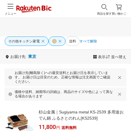
メニュー
商品を探す
買い物かご
その他キッチン家電
送料
すべて解除
東京
お届け先:
表示
並べ替え
お届け先(離島除く)への最安送料とお届け日を表示していま
す。 お届け日は目安のため、正確な情報は注文画面でご確認
ください。
価格や送料、納期等の詳細は、商品のサイズや色によって異な
る場合があります
杉山金属｜Sugiyama metal KS-2539 多用途お
でん鍋 ふるさとのれん[KS2539]
11,800
円
送料無料