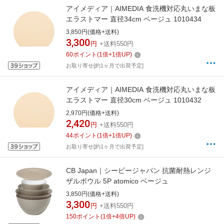
アイメディア｜AIMEDIA 食洗機対応丸いまな板
エラストマー 直径34cm ベージュ 1010434
3,850円(価格+送料)
3,300
円
+送料550円
60
ポイント
(
1
倍+
1
倍UP)
お取り寄せ[約1ヶ月で出荷予定]
アイメディア｜AIMEDIA 食洗機対応丸いまな板
エラストマー 直径30cm ベージュ 1010432
2,970円(価格+送料)
2,420
円
+送料550円
44
ポイント
(
1
倍+
1
倍UP)
お取り寄せ[約1ヶ月で出荷予定]
CB Japan｜シービージャパン 抗菌耐熱レンジ
ザルボウル 5P atomico ベージュ
3,850円(価格+送料)
3,300
円
+送料550円
150
ポイント
(
1
倍+
4
倍UP)