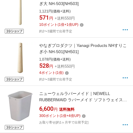
ぎ大 NH-503[NH503]
1,121円(価格+送料)
571
円
+送料550円
10
ポイント
(
1
倍+
1
倍UP)
約2〜3週間で出荷予定
やなぎプロダクツ｜Yanagi Products NHすりこ
ぎ小 NH-501[NH501]
1,078円(価格+送料)
528
円
+送料550円
4
ポイント
(
1
倍)
約2〜3週間で出荷予定
ニューウェルラバーメイド｜NEWELL
RUBBERMAID ラバーメイド ソフトウェイスト
バスケット No.2957 （ベージュ） ＜
6,600
円
送料無料
VBS07576P＞[VBS07576P]
300
ポイント
(
1
倍+
4
倍UP)
お取り寄せ[約1ヶ月半で出荷予定]