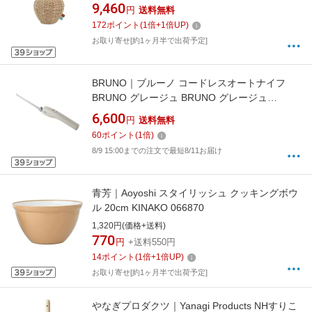
9,460
円
送料無料
172
ポイント
(
1
倍+
1
倍UP)
お取り寄せ[約1ヶ月半で出荷予定]
BRUNO｜ブルーノ コードレスオートナイフ
BRUNO グレージュ BRUNO グレージュ
BHK300-GRG
6,600
円
送料無料
60
ポイント
(
1
倍)
8/9 15:00までの注文で最短8/11お届け
青芳｜Aoyoshi スタイリッシュ クッキングボウ
ル 20cm KINAKO 066870
1,320円(価格+送料)
770
円
+送料550円
14
ポイント
(
1
倍+
1
倍UP)
お取り寄せ[約1ヶ月半で出荷予定]
やなぎプロダクツ｜Yanagi Products NHすりこ