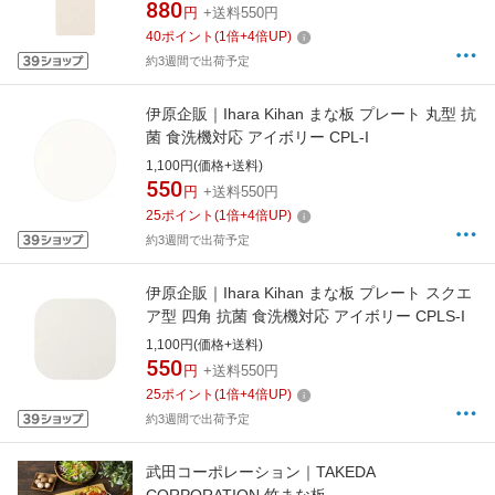
880
円
+送料550円
40
ポイント
(
1
倍+
4
倍UP)
約3週間で出荷予定
伊原企販｜Ihara Kihan まな板 プレート 丸型 抗
菌 食洗機対応 アイボリー CPL-I
1,100円(価格+送料)
550
円
+送料550円
25
ポイント
(
1
倍+
4
倍UP)
約3週間で出荷予定
伊原企販｜Ihara Kihan まな板 プレート スクエ
ア型 四角 抗菌 食洗機対応 アイボリー CPLS-I
1,100円(価格+送料)
550
円
+送料550円
25
ポイント
(
1
倍+
4
倍UP)
約3週間で出荷予定
武田コーポレーション｜TAKEDA