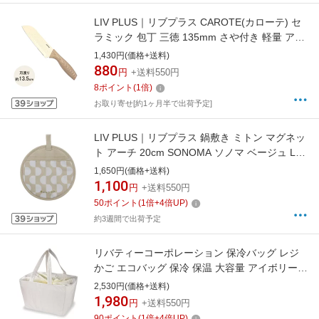
LIV PLUS｜リブプラス CAROTE(カローテ) セ
ラミック 包丁 三徳 135mm さや付き 軽量 アイ
ボリー NM-5361
1,430円(価格+送料)
880
円
+送料550円
8
ポイント
(
1
倍)
お取り寄せ[約1ヶ月半で出荷予定]
LIV PLUS｜リブプラス 鍋敷き ミトン マグネッ
ト アーチ 20cm SONOMA ソノマ ベージュ LV-
0384
1,650円(価格+送料)
1,100
円
+送料550円
50
ポイント
(
1
倍+
4
倍UP)
約3週間で出荷予定
リバティーコーポレーション 保冷バッグ レジ
かご エコバッグ 保冷 保温 大容量 アイボリー
LD-716
2,530円(価格+送料)
1,980
円
+送料550円
90
ポイント
(
1
倍+
4
倍UP)