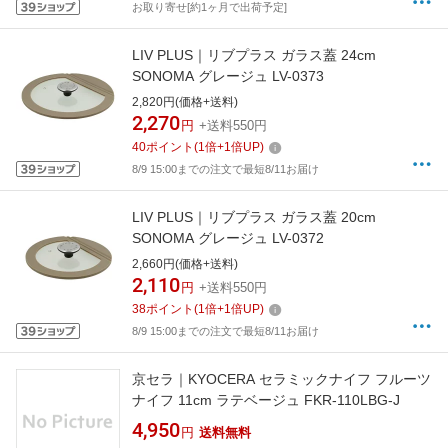
お取り寄せ[約1ヶ月で出荷予定]
LIV PLUS｜リブプラス ガラス蓋 24cm
SONOMA グレージュ LV-0373
2,820円(価格+送料)
2,270
円
+送料550円
40
ポイント
(
1
倍+
1
倍UP)
8/9 15:00までの注文で最短8/11お届け
LIV PLUS｜リブプラス ガラス蓋 20cm
SONOMA グレージュ LV-0372
2,660円(価格+送料)
2,110
円
+送料550円
38
ポイント
(
1
倍+
1
倍UP)
8/9 15:00までの注文で最短8/11お届け
京セラ｜KYOCERA セラミックナイフ フルーツ
ナイフ 11cm ラテベージュ FKR-110LBG-J
4,950
円
送料無料