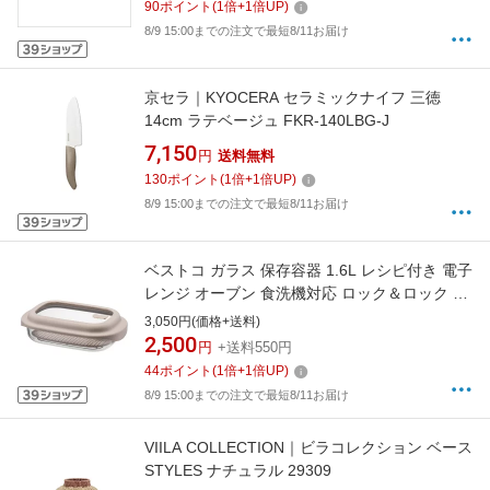
90
ポイント
(
1
倍+
1
倍UP)
8/9 15:00までの注文で最短8/11お届け
京セラ｜KYOCERA セラミックナイフ 三徳
14cm ラテベージュ FKR-140LBG-J
7,150
円
送料無料
130
ポイント
(
1
倍+
1
倍UP)
8/9 15:00までの注文で最短8/11お届け
ベストコ ガラス 保存容器 1.6L レシピ付き 電子
レンジ オーブン 食洗機対応 ロック＆ロック ユ
ニクッカー ベージュ LNG483
3,050円(価格+送料)
2,500
円
+送料550円
44
ポイント
(
1
倍+
1
倍UP)
8/9 15:00までの注文で最短8/11お届け
VIILA COLLECTION｜ビラコレクション ベース
STYLES ナチュラル 29309