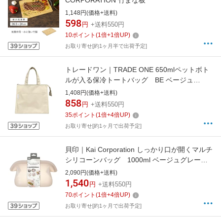
CORPORATION 竹まな板
1,148円(価格+送料)
598
円
+送料550円
10
ポイント
(
1
倍+
1
倍UP)
お取り寄せ[約1ヶ月半で出荷予定]
トレードワン｜TRADE ONE 650mlペットボト
ルが入る保冷トートバッグ BE ベージュ
31011
1,408円(価格+送料)
858
円
+送料550円
35
ポイント
(
1
倍+
4
倍UP)
お取り寄せ[約1ヶ月で出荷予定]
貝印｜Kai Corporation しっかり口が開くマルチ
シリコーンバッグ 1000ml ベージュグレー
000DH6316
2,090円(価格+送料)
1,540
円
+送料550円
70
ポイント
(
1
倍+
4
倍UP)
お取り寄せ[約1ヶ月で出荷予定]