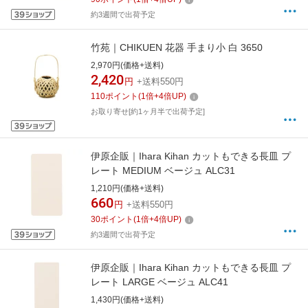
約3週間で出荷予定
竹苑｜CHIKUEN 花器 手まり小 白 3650
2,970円(価格+送料)
2,420
円
+送料550円
110
ポイント
(
1
倍+
4
倍UP)
お取り寄せ[約1ヶ月半で出荷予定]
伊原企販｜Ihara Kihan カットもできる長皿 プ
レート MEDIUM ベージュ ALC31
1,210円(価格+送料)
660
円
+送料550円
30
ポイント
(
1
倍+
4
倍UP)
約3週間で出荷予定
伊原企販｜Ihara Kihan カットもできる長皿 プ
レート LARGE ベージュ ALC41
1,430円(価格+送料)