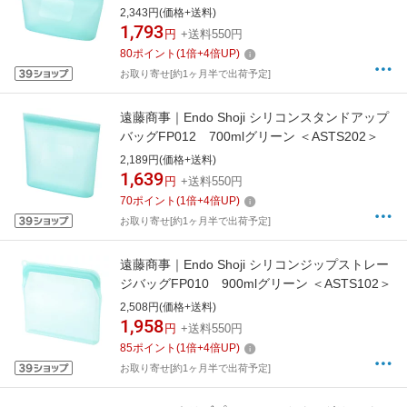
2,343円(価格+送料)
1,793
円
+送料550円
80
ポイント
(
1
倍+
4
倍UP)
お取り寄せ[約1ヶ月半で出荷予定]
遠藤商事｜Endo Shoji シリコンスタンドアップ
バッグFP012 700mlグリーン ＜ASTS202＞
2,189円(価格+送料)
1,639
円
+送料550円
70
ポイント
(
1
倍+
4
倍UP)
お取り寄せ[約1ヶ月半で出荷予定]
遠藤商事｜Endo Shoji シリコンジップストレー
ジバッグFP010 900mlグリーン ＜ASTS102＞
2,508円(価格+送料)
1,958
円
+送料550円
85
ポイント
(
1
倍+
4
倍UP)
お取り寄せ[約1ヶ月半で出荷予定]