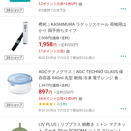
12
ポイント
(
1
倍+
1
倍UP)
約3週間で出荷予定
樫村｜KASHIMURA ラゲッジスケール 荷物用は
かり 両手持ちタイプ
2,508円(価格+送料)
1,958
円
+送料550円
17
ポイント
(
1
倍)
8/10 15:00までの注文で最短8/12お届け
AGCテクノグラス｜AGC TECHNO GLASS 保
存容器 840ml 丸型 耐熱 冷凍 電子レンジ 食洗
機対応 NEWパック＆レンジ アクアブルー
1,447円(価格+送料)
B7402BLN
897
円
+送料550円
16
ポイント
(
1
倍+
1
倍UP)
4
(1件)
8/10 15:00までの注文で最短8/12お届け
LIV PLUS｜リブプラス 鍋敷き ミトン マグネッ
ト アーチ 20cm SONOMA ソノマ グリーン LV-