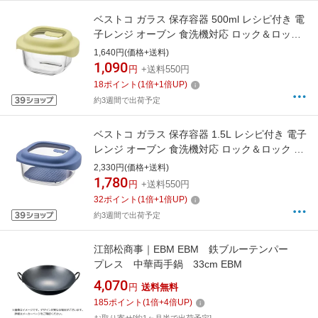
ベストコ ガラス 保存容器 500ml レシピ付き 電
子レンジ オーブン 食洗機対応 ロック＆ロック
ユニクッカー イエロー LNG481
1,640円(価格+送料)
1,090
円
+送料550円
18
ポイント
(
1
倍+
1
倍UP)
約3週間で出荷予定
ベストコ ガラス 保存容器 1.5L レシピ付き 電子
レンジ オーブン 食洗機対応 ロック＆ロック ユ
ニクッカー ブルー LNG482
2,330円(価格+送料)
1,780
円
+送料550円
32
ポイント
(
1
倍+
1
倍UP)
約3週間で出荷予定
江部松商事｜EBM EBM 鉄ブルーテンパー
プレス 中華両手鍋 33cm EBM
4,070
円
送料無料
185
ポイント
(
1
倍+
4
倍UP)