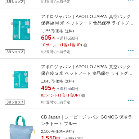
約3週間で出荷予定
アポロジャパン｜APOLLO JAPAN 真空パック
保存袋 M 米 ペットフード 食品保存 ライトグリ
ーン SOH-M
1,155円(価格+送料)
605
円
+送料550円
10
ポイント
(
1
倍+
1
倍UP)
約3週間で出荷予定
アポロジャパン｜APOLLO JAPAN 真空パック
保存袋 S 米 ペットフード 食品保存 ライトグリ
ーン SOH-S
1,045円(価格+送料)
495
円
+送料550円
8
ポイント
(
1
倍+
1
倍UP)
約3週間で出荷予定
CB Japan｜シービージャパン GOMOG 保冷ラ
ンチトート ブルー
2,100円(価格+送料)
1,550
円
+送料550円