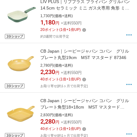
LIV PLUS｜リブプラス フライパン グリルパン
14.5cm セラミック ミニ ガス火専用 角形 ミニ
パン マットグリーン ND-2795
1,730円(価格+送料)
1,180
円
+送料550円
20
ポイント
(
1
倍+
1
倍UP)
約3週間で出荷予定
CB Japan｜シービージャパン コパン グリル
プレート丸型19cm MST マスタード 87346
2,780円(価格+送料)
2,230
円
+送料550円
40
ポイント
(
1
倍+
1
倍UP)
お取り寄せ[約1ヶ月で出荷予定]
CB Japan｜シービージャパン コパン グリル
プレート角型18×18cm MST マスタード
87344
2,830円(価格+送料)
2,280
円
+送料550円
40
ポイント
(
1
倍+
1
倍UP)
お取り寄せ[約1ヶ月で出荷予定]