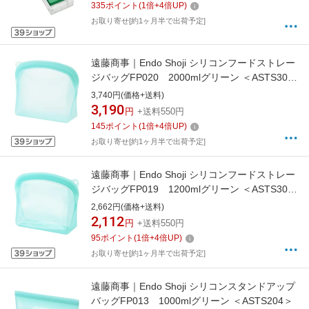
335
ポイント
(
1
倍+
4
倍UP)
お取り寄せ[約1ヶ月半で出荷予定]
遠藤商事｜Endo Shoji シリコンフードストレー
ジバッグFP020 2000mlグリーン ＜ASTS304
＞
3,740円(価格+送料)
3,190
円
+送料550円
145
ポイント
(
1
倍+
4
倍UP)
お取り寄せ[約1ヶ月半で出荷予定]
遠藤商事｜Endo Shoji シリコンフードストレー
ジバッグFP019 1200mlグリーン ＜ASTS302
＞
2,662円(価格+送料)
2,112
円
+送料550円
95
ポイント
(
1
倍+
4
倍UP)
お取り寄せ[約1ヶ月半で出荷予定]
遠藤商事｜Endo Shoji シリコンスタンドアップ
バッグFP013 1000mlグリーン ＜ASTS204＞