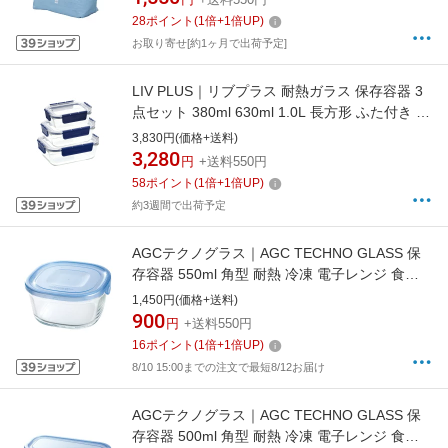
28
ポイント
(
1
倍+
1
倍UP)
お取り寄せ[約1ヶ月で出荷予定]
LIV PLUS｜リブプラス 耐熱ガラス 保存容器 3
点セット 380ml 630ml 1.0L 長方形 ふた付き ロ
ック＆ロック トップクラス ブルー LBG422S3
3,830円(価格+送料)
3,280
円
+送料550円
58
ポイント
(
1
倍+
1
倍UP)
約3週間で出荷予定
AGCテクノグラス｜AGC TECHNO GLASS 保
存容器 550ml 角型 耐熱 冷凍 電子レンジ 食洗
機対応 NEWパック＆レンジ アクアブルー
1,450円(価格+送料)
KB3240HBLN
900
円
+送料550円
16
ポイント
(
1
倍+
1
倍UP)
8/10 15:00までの注文で最短8/12お届け
AGCテクノグラス｜AGC TECHNO GLASS 保
存容器 500ml 角型 耐熱 冷凍 電子レンジ 食洗