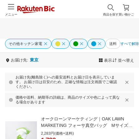
メニュー
商品を探す
買い物かご
その他キッチン家電
送料
すべて解除
東京
お届け先:
表示
並べ替え
お届け先(離島除く)への最安送料とお届け日を表示していま
す。 お届け日は目安のため、正確な情報は注文画面でご確認
ください。
価格や送料、納期等の詳細は、商品のサイズや色によって異な
る場合があります
オークローンマーケティング｜OAK LAWN
MARKETING フォーサ真空バッグ Mサイズ10
枚セット FOSHWS03
2,283円(価格+送料)