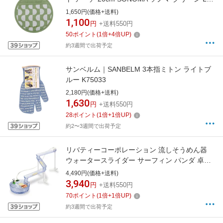
0386
1,650円(価格+送料)
1,100
円
+送料550円
50
ポイント
(
1
倍+
4
倍UP)
約3週間で出荷予定
サンベルム｜SANBELM 3本指ミトン ライトブ
ルー K75033
2,180円(価格+送料)
1,630
円
+送料550円
28
ポイント
(
1
倍+
1
倍UP)
約2〜3週間で出荷予定
リバティーコーポレーション 流しそうめん器
ウォータースライダー サーフィン パンダ 卓上
ブルー LD-708
4,490円(価格+送料)
3,940
円
+送料550円
70
ポイント
(
1
倍+
1
倍UP)
約3週間で出荷予定