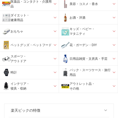
医薬品・コンタクト・介護用
美容・コスメ・香水
品
ダイエット・
お酒・洋酒
健康用品
キッズ・ベビー・
おもちゃ
マタニティ
ペットグッズ・ペットフード
花・ガーデン・DIY
スポーツ・
日用品雑貨・文房具・手芸
アウトドア
バック・スーツケース・旅行
時計
用品
インテリア・
アウトレット品・
寝具・収納
その他
楽天ビックの特徴