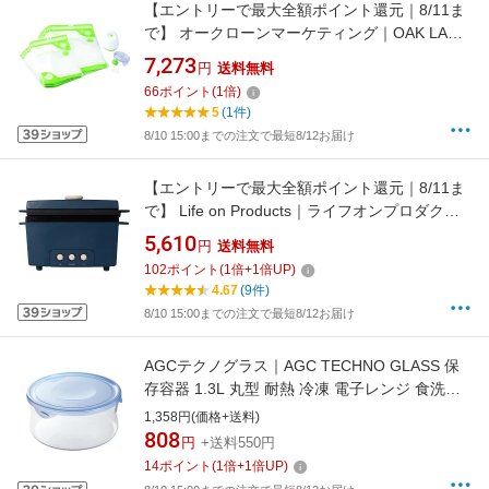
【エントリーで最大全額ポイント還元｜8/11ま
で】 オークローンマーケティング｜OAK LAWN
MARKETING フォーサ真空バッグ スターター
7,273
円
送料無料
セット FOSHWS01 ショップジャパン
66
ポイント
(
1
倍)
5
(1件)
8/10 15:00までの注文で最短8/12お届け
【エントリーで最大全額ポイント還元｜8/11ま
で】 Life on Products｜ライフオンプロダクツ
サラダチキンメーカー PRISMATE（プリズメイ
5,610
円
送料無料
ト） PRSK023NV[prismate プリズメイト]
102
ポイント
(
1
倍+
1
倍UP)
4.67
(9件)
8/10 15:00までの注文で最短8/12お届け
AGCテクノグラス｜AGC TECHNO GLASS 保
存容器 1.3L 丸型 耐熱 冷凍 電子レンジ 食洗機
対応 NEWパック＆レンジ アクアブルー
1,358円(価格+送料)
B7403BLN
808
円
+送料550円
14
ポイント
(
1
倍+
1
倍UP)