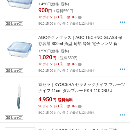
機対応 NEWパック＆レンジ アクアブルー
1,450円(価格+送料)
KB3246-BLN
900
円
+送料550円
16
ポイント
(
1
倍+
1
倍UP)
8/10 15:00までの注文で最短8/12お届け
AGCテクノグラス｜AGC TECHNO GLASS 保
存容器 800ml 角型 耐熱 冷凍 電子レンジ 食洗
機対応 NEWパック＆レンジ アクアブルー
1,570円(価格+送料)
KB3247-BLN
1,020
円
+送料550円
18
ポイント
(
1
倍+
1
倍UP)
8/10 15:00までの注文で最短8/12お届け
京セラ｜KYOCERA セラミックナイフ フルーツ
ナイフ 11cm ダルブルー FKR-110DBU-J
4,950
円
送料無料
90
ポイント
(
1
倍+
1
倍UP)
8/10 15:00までの注文で最短8/12お届け