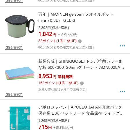
8/10 15:00までの注文で最短8/12お届け
万年｜MANNEN gelsomino オイルポット
mini（0.8L） GEL-3
2,392円(価格+送料)
1,842
円
+送料550円
32
ポイント
(
1
倍+
1
倍UP)
8/10 15:00までの注文で最短8/12お届け
新輝合成｜SHINKIGOSEI トンボ抗菌カラーま
な板 600×300×20mmグリーン ＜AMN8025A＞
[AMN8025A]
8,953
円
送料無料
162
ポイント
(
1
倍+
1
倍UP)
お取り寄せ[約1ヶ月半で出荷予定]
アポロジャパン｜APOLLO JAPAN 真空パック
保存袋 L 米 ペットフード 食品保存 ライトグリ
ーン SOH-L
1,265円(価格+送料)
715
円
+送料550円