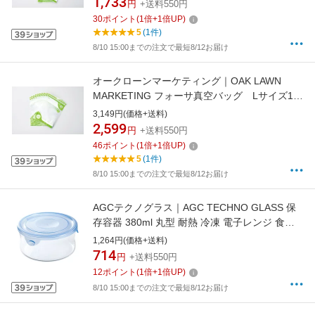
1,733
円
+送料550円
30
ポイント
(
1
倍+
1
倍UP)
5
(1件)
8/10 15:00までの注文で最短8/12お届け
オークローンマーケティング｜OAK LAWN
MARKETING フォーサ真空バッグ Lサイズ10
枚セット FOSHWS02 ショップジャパン
3,149円(価格+送料)
2,599
円
+送料550円
46
ポイント
(
1
倍+
1
倍UP)
5
(1件)
8/10 15:00までの注文で最短8/12お届け
AGCテクノグラス｜AGC TECHNO GLASS 保
存容器 380ml 丸型 耐熱 冷凍 電子レンジ 食洗
機対応 NEWパック＆レンジ アクアブルー
1,264円(価格+送料)
B7401BLN
714
円
+送料550円
12
ポイント
(
1
倍+
1
倍UP)
8/10 15:00までの注文で最短8/12お届け