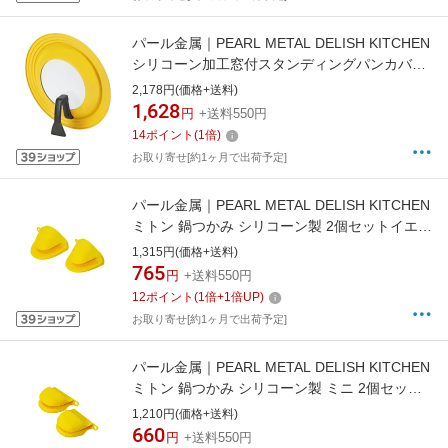
パール金属｜PEARL METAL DELISH KITCHEN
シリコーン加工窓付スタンディングパンカバー
24〜28cm用 イエロー イエロー HB-4239
2,178円(価格+送料)
1,628
円
+送料550円
14
ポイント
(
1
倍)
お取り寄せ[約1ヶ月で出荷予定]
パール金属｜PEARL METAL DELISH KITCHEN
ミトン 鍋つかみ シリコーン製 2個セットイエロ
ー イエロー CC-1813
1,315円(価格+送料)
765
円
+送料550円
12
ポイント
(
1
倍+
1
倍UP)
お取り寄せ[約1ヶ月で出荷予定]
パール金属｜PEARL METAL DELISH KITCHEN
ミトン 鍋つかみ シリコーン製 ミニ 2個セット
イエロー イエロー CC-1812
1,210円(価格+送料)
660
円
+送料550円