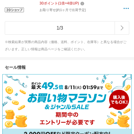
30
ポイント
(
1
倍+
4
倍UP)
お取り寄せ[約1ヶ月で出荷予定]
1
/
3
※検索結果が実際の商品内容（価格、送料、ポイント、在庫等）と異なる場合がご
ざいます。正しい情報は商品ページをご確認ください。
セール情報