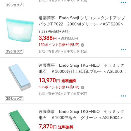
お取り寄せ[約1ヶ月半で出荷予定]
遠藤商事｜Endo Shoji シリコンスタンドアップ
バッグFP022 2000mlグリーン ＜ASTS206＞
3,938円(価格+送料)
3,388
円
+送料550円
150
ポイント
(
1
倍+
4
倍UP)
お取り寄せ[約1ヶ月半で出荷予定]
遠藤商事｜Endo Shoji TKG−NEO セラミック
砥石 ＃10000超仕上砥石Lブルー ＜ASLB009
＞
13,970
円
送料無料
635
ポイント
(
1
倍+
4
倍UP)
お取り寄せ[約1ヶ月半で出荷予定]
遠藤商事｜Endo Shoji TKG−NEO セラミック
砥石 ＃1000中砥石 グリーン ＜ASLB004＞
7,370
円
送料無料