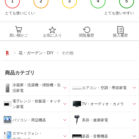
1
2
3
4
5
とても使いにくい
とても使いやすい
買い物かご
お気に入り
閲覧履歴
購入履歴
花・ガーデン・DIY
その他
商品カテゴリ
冷蔵庫・洗濯機・掃除機・生
エアコン・空調・季節家電
活家電
電子レンジ・炊飯器・キッチ
TV・オーディオ・カメラ
ン家電
パソコン・周辺機器
美容・健康家電
スマートフォン・
楽器・音響機器
タブレット