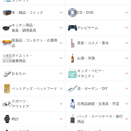
本・雑誌・コミック
CD・DVD
キッチン用品・
テレビゲーム
食器・調理器具
医薬品・コンタクト・介護用
美容・コスメ・香水
品
ダイエット・
お酒・洋酒
健康用品
キッズ・ベビー・
おもちゃ
マタニティ
ペットグッズ・ペットフード
花・ガーデン・DIY
スポーツ・
日用品雑貨・文房具・手芸
アウトドア
バック・スーツケース・旅行
時計
用品