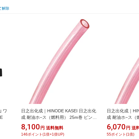
て解除
山 ワ
日之出化成｜HINODE KASEI 日之出化
日之出化成｜HIN
E
成 耐油ホ−ス（燃料用） 25m巻 ピンク
成 耐油ホ−ス（
日之出化成
日之出化成
8,100
6,070
円
送料無料
円
送
146
ポイント
(
1
倍+
1
倍UP)
55
ポイント
(
1
倍)