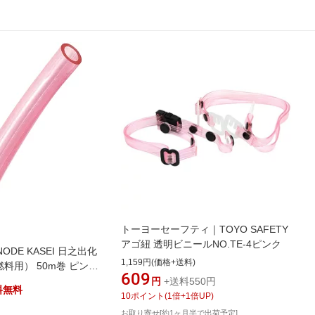
トーヨーセーフティ｜TOYO SAFETY
アゴ紐 透明ビニールNO.TE-4ピンク
ODE KASEI 日之出化
1,159円(価格+送料)
燃料用） 50m巻 ピンク
609
円
+送料550円
料無料
10
ポイント
(
1
倍+
1
倍UP)
お取り寄せ[約1ヶ月半で出荷予定]