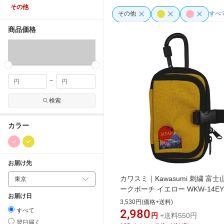
その他
その他
すべ
商品価格
~
検索
カラー
お届け先
カワスミ｜Kawasumi 刺繍 富士
ークポーチ イエロー WKW-14EY
お届け日
3,530円(価格+送料)
すべて
2,980
円
+送料550円
翌日届く