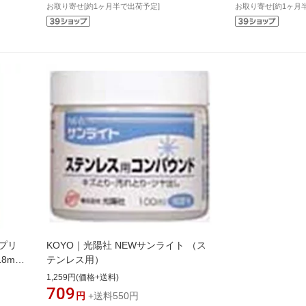
お取り寄せ[約1ヶ月半で出荷予定]
お取り寄せ[約1ヶ月
種プリ
KOYO｜光陽社 NEWサンライト （ス
8mm
テンレス用）
1,259円(価格+送料)
709
円
+送料550円