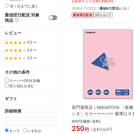
135
ポイント
(
1
倍+
4
倍UP)
翌々日までに届く
15:00までの注文で
最短8/7(翌日)
お届け
最強翌日配送 対象
商品
レビュー
4.5 〜
4.0 〜
3.5 〜
その他の条件
スーパーDEAL対象
売り切れを含む
ギフト
長門屋商店｜NAGATOYA 〔各
詳細検索
ンタ〕カラーペーパー 最厚口 0.1
[B5 /25枚] ナ-4521 桃[ナ4521]
800円(価格+送料)
250
円
+送料550円
すべて
いずれか