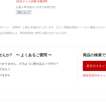
12
ポイント
(
1
倍+
1
倍UP)
お取り寄せ[約1ヶ月半で出荷予定]
ポイント、在庫等）と異なる場合がございます。正しい情報は商品ページをご確認ください
広告商品には、商品名冒頭に[PR]と表記されております。
せんか?
〜
よくあるご質問
〜
商品の検索で
わかりません。どのように探せばよいですか？
楽天のスタッ
ですか？
れません
対話方式のチャッ