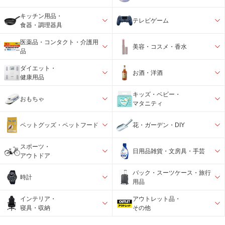
キッチン用品・
テレビゲーム
食器・調理器具
医薬品・コンタクト・介護用
美容・コスメ・香水
品
ダイエット・
お酒・洋酒
健康用品
キッズ・ベビー・
おもちゃ
マタニティ
ペットグッズ・ペットフード
花・ガーデン・DIY
スポーツ・
日用品雑貨・文房具・手芸
アウトドア
バック・スーツケース・旅行
時計
用品
インテリア・
アウトレット品・
寝具・収納
その他