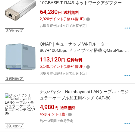
10GBASE-T RJ45 ネットワークアダプター
(USB4・Thunderbolt3/4ポート対応) QNA-
64,280
円
送料無料
UC10G1T
2,920
ポイント
(
1
倍+
4
倍UP)
お取り寄せ[約1ヶ月で出荷予定]
QNAP｜キューナップ Wi-Fiルーター
867+400Mbps ドライブベイ搭載 QMiroPlus-
201W [Wi-Fi 5(ac)]
113,120
円
送料無料
5,140
ポイント
(
1
倍+
4
倍UP)
お取り寄せ[約1ヶ月で出荷予定]
ナカバヤシ｜Nakabayashi LANケーブル・モジ
ュラーケーブル加工用ペンチ CAP-86
4,980
円
送料無料
45
ポイント
(
1
倍)
約2〜3週間で出荷予定