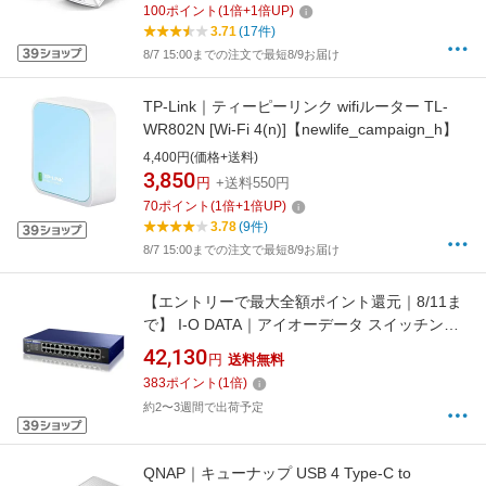
100
ポイント
(
1
倍+
1
倍UP)
3.71
(17件)
8/7 15:00までの注文で最短8/9お届け
TP-Link｜ティーピーリンク wifiルーター TL-
WR802N [Wi-Fi 4(n)]【newlife_campaign_h】
4,400円(価格+送料)
3,850
円
+送料550円
70
ポイント
(
1
倍+
1
倍UP)
3.78
(9件)
8/7 15:00までの注文で最短8/9お届け
【エントリーで最大全額ポイント還元｜8/11ま
で】 I-O DATA｜アイオーデータ スイッチング
ハブ [24ポート /1Giga対応 /電源内蔵] BSH-
42,130
円
送料無料
G24MB[BSHG24MB]
383
ポイント
(
1
倍)
約2〜3週間で出荷予定
QNAP｜キューナップ USB 4 Type-C to