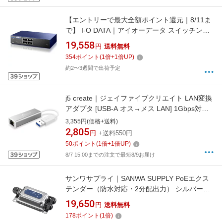
【エントリーで最大全額ポイント還元｜8/11ま
で】 I-O DATA｜アイオーデータ スイッチング
ハブ [8ポート /1Giga対応 /電源内蔵] BSH-
19,558
円
送料無料
G08MB[BSHG08MB]
354
ポイント
(
1
倍+
1
倍UP)
約2〜3週間で出荷予定
j5 create｜ジェイファイブクリエイト LAN変換
アダプタ [USB-A オス→メス LAN] 1Gbps対応
シルバー JUE130
3,355円(価格+送料)
2,805
円
+送料550円
50
ポイント
(
1
倍+
1
倍UP)
8/7 15:00までの注文で最短8/9お届け
サンワサプライ｜SANWA SUPPLY PoEエクス
テンダー（防水対応・2分配出力） シルバー
LAN-EXPOE3
19,650
円
送料無料
178
ポイント
(
1
倍)