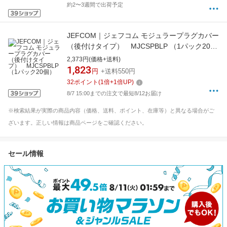
約2〜3週間で出荷予定
JEFCOM｜ジェフコム モジュラープラグカバー
（後付けタイプ） MJCSPBLP （1パック20
個）
2,373円(価格+送料)
1,823
円
+送料550円
32
ポイント
(
1
倍+
1
倍UP)
8/7 15:00までの注文で最短8/12お届け
※検索結果が実際の商品内容（価格、送料、ポイント、在庫等）と異なる場合がご
ざいます。正しい情報は商品ページをご確認ください。
セール情報