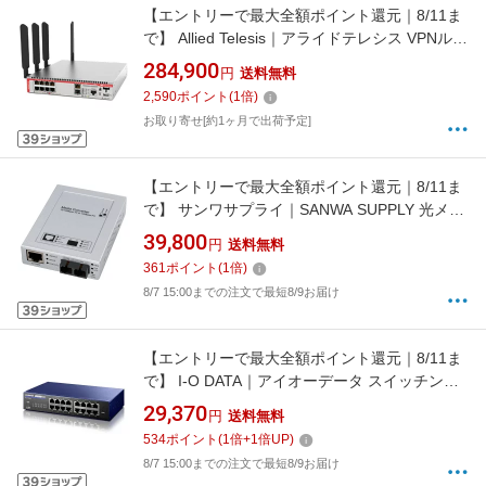
【エントリーで最大全額ポイント還元｜8/11ま
で】 Allied Telesis｜アライドテレシス VPNルー
ター(5G/LTE) AT-AR4050S-5G 4668R [Wi-Fi
284,900
円
送料無料
6(ax) /IPv6対応]
2,590
ポイント
(
1
倍)
お取り寄せ[約1ヶ月で出荷予定]
【エントリーで最大全額ポイント還元｜8/11ま
で】 サンワサプライ｜SANWA SUPPLY 光メデ
ィアコンバータ [100BASE-TX/100BASE-FX対
39,800
円
送料無料
応] LAN-EC202C
361
ポイント
(
1
倍)
8/7 15:00までの注文で最短8/9お届け
【エントリーで最大全額ポイント還元｜8/11ま
で】 I-O DATA｜アイオーデータ スイッチング
ハブ [16ポート /1Giga対応 /電源内蔵] BSH-
29,370
円
送料無料
G16MB[BSHG16MB]
534
ポイント
(
1
倍+
1
倍UP)
8/7 15:00までの注文で最短8/9お届け