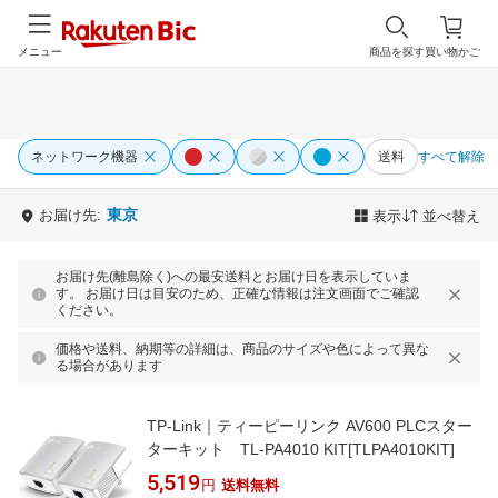
メニュー
商品を探す
買い物かご
ネットワーク機器
送料
すべて解除
東京
お届け先:
表示
並べ替え
お届け先(離島除く)への最安送料とお届け日を表示していま
す。 お届け日は目安のため、正確な情報は注文画面でご確認
ください。
価格や送料、納期等の詳細は、商品のサイズや色によって異な
る場合があります
TP-Link｜ティーピーリンク AV600 PLCスター
ターキット TL-PA4010 KIT[TLPA4010KIT]
5,519
円
送料無料