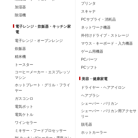
プリンタ
加湿器
スキャナ
除湿機
PCサプライ・消耗品
電子レンジ・炊飯器・キッチン家
ネットワーク機器
電
外付けドライブ・ストレージ
電子レンジ・オーブンレンジ
マウス・キーボード・入力機器
炊飯器
ゲーム用機器
精米機
PCパーツ
トースター
PCソフト
コーヒーメーカー・エスプレッソ
マシン
美容・健康家電
ホットプレート・グリル・フライ
ドライヤー・ヘアアイロン
ヤー
ヘアブラシ
ガスコンロ
シェーバー・バリカン
電気ポット
シェーバー・バリカン用アクセサ
電気ケトル
リー
ワインセラー
脱毛器
ミキサー・フードプロセッサー
ホットカーラー
IH クッキングヒーター・電気コン