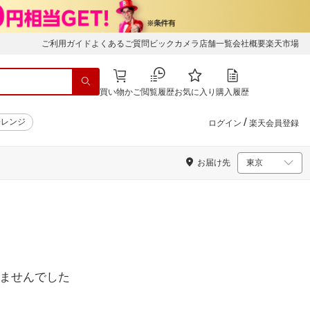
ご利用ガイド
よくあるご質問
ビックカメラ店舗一覧
会社概要
楽天市場
買い物かご
閲覧履歴
お気に入り
購入履歴
/
子レンジ
ログイン
楽天会員登録
お届け先
ませんでした