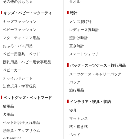
その他のおもちゃ
タオル
キッズ・ベビー・
マタニティ
時計
キッズファッション
メンズ腕時計
ベビーファッション
レディース腕時計
マタニティ・ママ用品
壁掛け時計
おふろ・バス用品
置き時計
ベビー用寝具・ベッド
スマートウォッチ
授乳用品・ベビー用食事用品
バック・スーツケース・旅行用品
ベビーカー
スーツケース・キャリーバッグ
チャイルドシート
バッグ
知育玩具・学習玩具
旅行用品
ペットグッズ・ペットフード
インテリア・
寝具・収納
猫用品
寝具
犬用品
マットレス
ペット用お手入れ用品
枕・抱き枕
熱帯魚・アクアリウム
ベッド
小動物用品