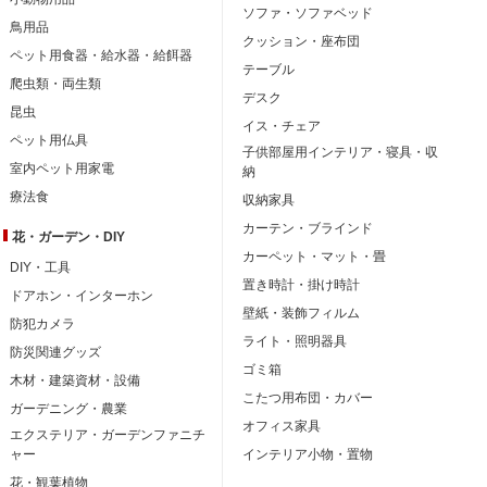
ソファ・ソファベッド
鳥用品
クッション・座布団
ペット用食器・給水器・給餌器
テーブル
爬虫類・両生類
デスク
昆虫
イス・チェア
ペット用仏具
子供部屋用インテリア・寝具・収
室内ペット用家電
納
療法食
収納家具
カーテン・ブラインド
花・ガーデン・DIY
カーペット・マット・畳
DIY・工具
置き時計・掛け時計
ドアホン・インターホン
壁紙・装飾フィルム
防犯カメラ
ライト・照明器具
防災関連グッズ
ゴミ箱
木材・建築資材・設備
こたつ用布団・カバー
ガーデニング・農業
オフィス家具
エクステリア・ガーデンファニチ
ャー
インテリア小物・置物
花・観葉植物