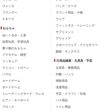
ウォッカ
バッグ・ケース
ブランデー
ラウンド用品・小物
テキーラ
ウェア
フィットネス・トレーニング
おもちゃ
サプリメント
ぬいぐるみ・人形
アウトドア
知育玩具・学習玩具
スポーツウェア・アクセサリー
乗り物のおもちゃ
眼鏡・サングラス
プラモデル・模型
日用品雑貨・文房具・手芸
フィギュア
ラジコン・ドローン
文房具・事務用品
パズル
印鑑・ハンコ
カードゲーム
掃除用具
ボードゲーム
洗濯用品
トレーディングカード・テレカ
手芸・クラフト・生地
ピアノ・キーボード
バス用品
ブロック
トイレ用品