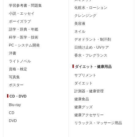
学習参考書・問題集
化粧水・ローション
小説・エッセイ
クレンジング
ボーイズラブ
美容液
語学・辞典・年鑑
ネイル
科学・医学・技術
デオドラント・制汗剤
PC・システム開発
日焼け止め・UVケア
洋書
香水・フレグランス
ライトノベル
ダイエット・
健康用品
資格・検定
サプリメント
写真集
ダイエット
ポスター
計測器・健康管理
CD・DVD
健康食品
Blu-ray
健康グッズ
CD
健康アクセサリー
DVD
リラックス・マッサージ用品