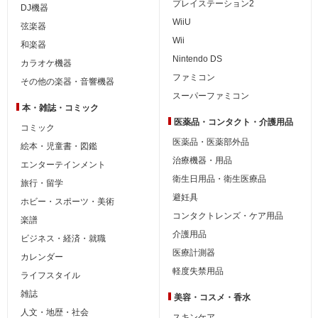
プレイステーション2
DJ機器
WiiU
弦楽器
Wii
和楽器
Nintendo DS
カラオケ機器
ファミコン
その他の楽器・音響機器
スーパーファミコン
本・雑誌・コミック
医薬品・コンタクト・介護用品
コミック
医薬品・医薬部外品
絵本・児童書・図鑑
治療機器・用品
エンターテインメント
衛生日用品・衛生医療品
旅行・留学
避妊具
ホビー・スポーツ・美術
コンタクトレンズ・ケア用品
楽譜
介護用品
ビジネス・経済・就職
医療計測器
カレンダー
軽度失禁用品
ライフスタイル
雑誌
美容・コスメ・香水
人文・地歴・社会
スキンケア