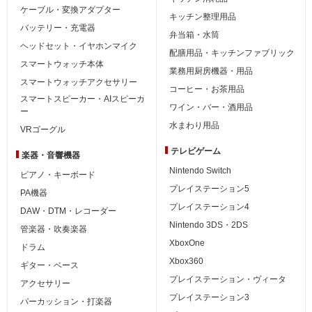
ケーブル・変換アダプター
キッチン整理用品
バッテリー・充電器
弁当箱・水筒
ヘッドセット・イヤホンマイク
配膳用品・キッチンファブリック
スマートウォッチ本体
業務用厨房機器・用品
スマートウォッチアクセサリー
コーヒー・お茶用品
スマートスピーカー・AIスピーカ
ワイン・バー・酒用品
ー
水まわり用品
VRゴーグル
テレビゲーム
楽器・音響機器
Nintendo Switch
ピアノ・キーボード
プレイステーション5
PA機器
プレイステーション4
DAW・DTM・レコーダー
Nintendo 3DS・2DS
管楽器・吹奏楽器
XboxOne
ドラム
Xbox360
ギター・ベース
プレイステーション・ヴィータ
アクセサリー
プレイステーション3
パーカッション・打楽器