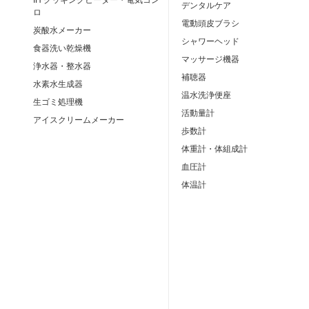
デンタルケア
ロ
電動頭皮ブラシ
炭酸水メーカー
シャワーヘッド
食器洗い乾燥機
マッサージ機器
浄水器・整水器
補聴器
水素水生成器
温水洗浄便座
生ゴミ処理機
活動量計
アイスクリームメーカー
歩数計
体重計・体組成計
血圧計
体温計