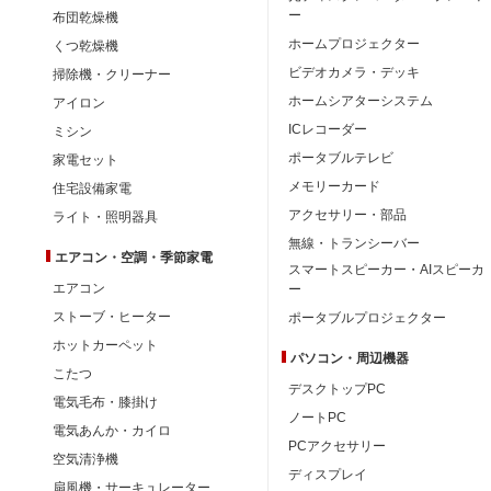
ー
布団乾燥機
ホームプロジェクター
くつ乾燥機
ビデオカメラ・デッキ
掃除機・クリーナー
ホームシアターシステム
アイロン
ICレコーダー
ミシン
ポータブルテレビ
家電セット
メモリーカード
住宅設備家電
アクセサリー・部品
ライト・照明器具
無線・トランシーバー
エアコン・空調・季節家電
スマートスピーカー・AIスピーカ
エアコン
ー
ストーブ・ヒーター
ポータブルプロジェクター
ホットカーペット
パソコン・周辺機器
こたつ
デスクトップPC
電気毛布・膝掛け
ノートPC
電気あんか・カイロ
PCアクセサリー
空気清浄機
ディスプレイ
扇風機・サーキュレーター