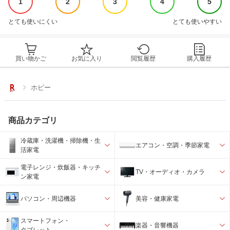
1
2
3
4
5
とても使いにくい
とても使いやすい
買い物かご
お気に入り
閲覧履歴
購入履歴
ホビー
商品カテゴリ
冷蔵庫・洗濯機・掃除機・生
エアコン・空調・季節家電
活家電
電子レンジ・炊飯器・キッチ
TV・オーディオ・カメラ
ン家電
パソコン・周辺機器
美容・健康家電
スマートフォン・
楽器・音響機器
タブレット