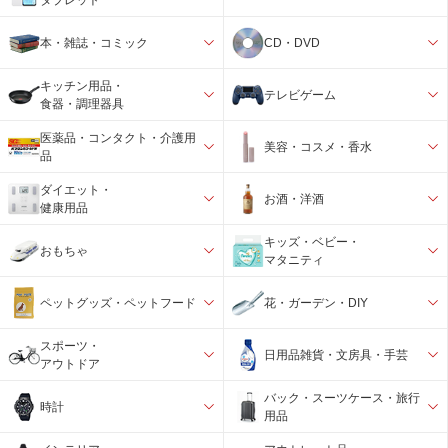
本・雑誌・コミック
CD・DVD
キッチン用品・
テレビゲーム
食器・調理器具
医薬品・コンタクト・介護用
美容・コスメ・香水
品
ダイエット・
お酒・洋酒
健康用品
キッズ・ベビー・
おもちゃ
マタニティ
ペットグッズ・ペットフード
花・ガーデン・DIY
スポーツ・
日用品雑貨・文房具・手芸
アウトドア
バック・スーツケース・旅行
時計
用品