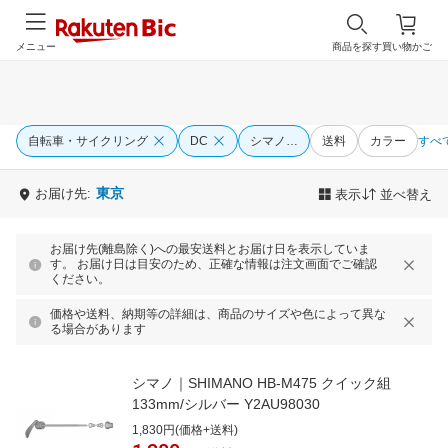
メニュー
商品を探す
買い物かご
自転車・サイクリング
DC
シマノ…
送料
カラー
すべ
東京
お届け先:
表示
並べ替え
お届け先(離島除く)への最安送料とお届け日を表示していま
す。 お届け日は目安のため、正確な情報は注文画面でご確認
ください。
価格や送料、納期等の詳細は、商品のサイズや色によって異な
る場合があります
シマノ｜SHIMANO HB-M475 クイック組
133mm/シルバー Y2AU98030
1,830円(価格+送料)