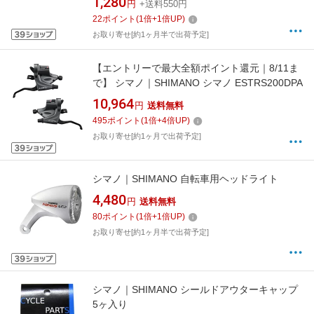
1,280
円
+送料550円
22
ポイント
(
1
倍+
1
倍UP)
お取り寄せ[約1ヶ月半で出荷予定]
【エントリーで最大全額ポイント還元｜8/11ま
で】 シマノ｜SHIMANO シマノ ESTRS200DPA
10,964
円
送料無料
495
ポイント
(
1
倍+
4
倍UP)
お取り寄せ[約1ヶ月で出荷予定]
シマノ｜SHIMANO 自転車用ヘッドライト
4,480
円
送料無料
80
ポイント
(
1
倍+
1
倍UP)
お取り寄せ[約1ヶ月半で出荷予定]
シマノ｜SHIMANO シールドアウターキャップ
5ヶ入り