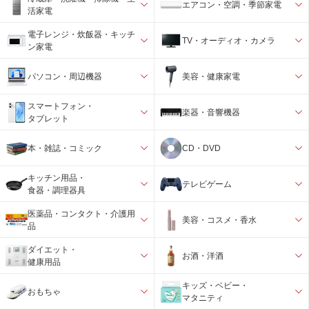
エアコン・空調・季節家電
活家電
電子レンジ・炊飯器・キッチ
TV・オーディオ・カメラ
ン家電
パソコン・周辺機器
美容・健康家電
スマートフォン・
楽器・音響機器
タブレット
本・雑誌・コミック
CD・DVD
キッチン用品・
テレビゲーム
食器・調理器具
医薬品・コンタクト・介護用
美容・コスメ・香水
品
ダイエット・
お酒・洋酒
健康用品
キッズ・ベビー・
おもちゃ
マタニティ