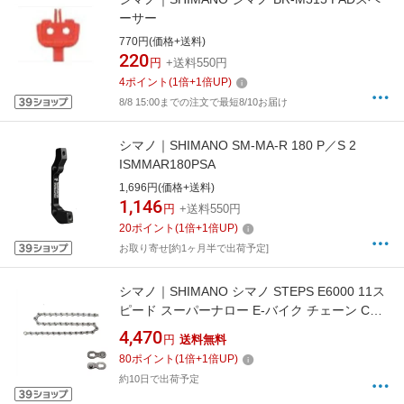
ーサー
770円(価格+送料)
220
円
+送料550円
4
ポイント
(
1
倍+
1
倍UP)
8/8 15:00までの注文で最短8/10お届け
シマノ｜SHIMANO SM-MA-R 180 P／S 2
ISMMAR180PSA
1,696円(価格+送料)
1,146
円
+送料550円
20
ポイント
(
1
倍+
1
倍UP)
お取り寄せ[約1ヶ月半で出荷予定]
シマノ｜SHIMANO シマノ STEPS E6000 11ス
ピード スーパーナロー E-バイク チェーン CN-
HG701-11
4,470
円
送料無料
80
ポイント
(
1
倍+
1
倍UP)
約10日で出荷予定