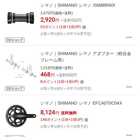
シマノ｜SHIMANO シマノ ISMBBR60I
3,470円(価格+送料)
2,920
円
+送料550円
52
ポイント
(
1
倍+
1
倍UP)
お取り寄せ[約1ヶ月半で出荷予定]
シマノ｜SHIMANO シマノ アダプター（軽合金
フレーム用）
1,018円(価格+送料)
468
円
+送料550円
8
ポイント
(
1
倍+
1
倍UP)
お取り寄せ[約1ヶ月半で出荷予定]
シマノ｜SHIMANO シマノ EFCA070C04X
8,124
円
送料無料
146
ポイント
(
1
倍+
1
倍UP)
お取り寄せ[約1ヶ月で出荷予定]