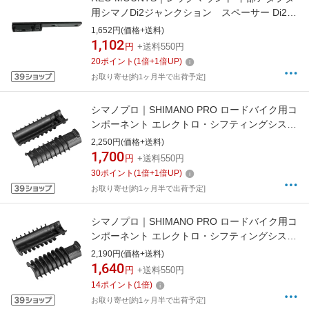
用シマノDi2ジャンクション スペーサー Di2-
EW90-400Spacer[DI2EW90400SPACER]
1,652円(価格+送料)
1,102
円
+送料550円
20
ポイント
(
1
倍+
1
倍UP)
お取り寄せ[約1ヶ月半で出荷予定]
シマノプロ｜SHIMANO PRO ロードバイク用コ
ンポーネント エレクトロ・シフティングシステ
ム Di2用 アクセサリー シマノPRO シートポス
2,250円(価格+送料)
ト用Di2バッテリーホルダー(27.2×28.6m)
1,700
円
+送料550円
R20RAC0094X
30
ポイント
(
1
倍+
1
倍UP)
お取り寄せ[約1ヶ月半で出荷予定]
シマノプロ｜SHIMANO PRO ロードバイク用コ
ンポーネント エレクトロ・シフティングシステ
ム Di2用 アクセサリー シマノPRO シートポス
2,190円(価格+送料)
ト用Di2バッテリーホルダー(30.9×31.6m)
1,640
円
+送料550円
R20RAC0095X
14
ポイント
(
1
倍)
お取り寄せ[約1ヶ月半で出荷予定]