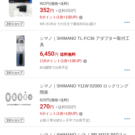
902円(価格+送料)
352
円
+送料550円
6
ポイント
(
1
倍+
1
倍UP)
8/8 15:00までの注文で最短8/10お届け
シマノ｜SHIMANO TL-FC36 アダプター取付工
具
6,450
円
送料無料
116
ポイント
(
1
倍+
1
倍UP)
約3週間で出荷予定
シマノ｜SHIMANO Y11W 02000 ロックリング
間座
820円(価格+送料)
270
円
+送料550円
4
ポイント
(
1
倍+
1
倍UP)
お取り寄せ[約1ヶ月半で出荷予定]
シマノ｜SHIMANO シマノ BR-M315 PADスペ