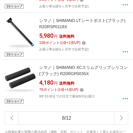
お取り寄せ[約1ヶ月半で出荷予定]
シマノ｜SHIMANO LTシートポスト(ブラック)
R20RSP0118X
5,980
円
送料無料
108
ポイント
(
1
倍+
1
倍UP)
お取り寄せ[約1ヶ月半で出荷予定]
シマノ｜SHIMANO XCスリムグリップシリコン
(ブラック) R20RGP0035X
4,180
円
送料無料
76
ポイント
(
1
倍+
1
倍UP)
8/8 15:00までの注文で最短8/10お届け
8
/
12
※検索結果が実際の商品内容（価格、送料、ポイント、在庫等）と異なる場合がご