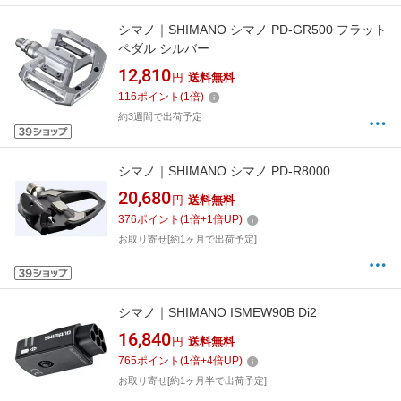
シマノ｜SHIMANO シマノ PD-GR500 フラット
ペダル シルバー
12,810
円
送料無料
116
ポイント
(
1
倍)
約3週間で出荷予定
シマノ｜SHIMANO シマノ PD-R8000
20,680
円
送料無料
376
ポイント
(
1
倍+
1
倍UP)
お取り寄せ[約1ヶ月で出荷予定]
シマノ｜SHIMANO ISMEW90B Di2
16,840
円
送料無料
765
ポイント
(
1
倍+
4
倍UP)
お取り寄せ[約1ヶ月半で出荷予定]