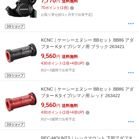
7,770
円
送料無料
70
ポイント
(
1
倍)
お取り寄せ[約1ヶ月半で出荷予定]
KCNC｜ケーシーエヌシー BBセット BB86 アダ
プター Kタイプ/シマノ用 ブラック 263421
9,560
円
送料無料
430
ポイント
(
1
倍+
4
倍UP)
約2〜3週間で出荷予定
KCNC｜ケーシーエヌシー BBセット BB86 アダ
プター Kタイプ/シマノ用 レッド 263422
9,560
円
送料無料
430
ポイント
(
1
倍+
4
倍UP)
約2〜3週間で出荷予定
REC-MOUNTS｜レックマウント 下部アダプタ