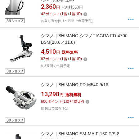
2,910円(価格+送料)
2,360
円
+送料550円
42
ポイント
(
1
倍+
1
倍UP)
お取り寄せ[約1ヶ月半で出荷予定]
シマノ｜SHIMANO シマノTIAGRA FD-4700
BSM(28.6／31.8)
4,510
円
送料無料
82
ポイント
(
1
倍+
1
倍UP)
約3週間で出荷予定
シマノ｜SHIMANO PD-M540 9/16
13,298
円
送料無料
600
ポイント
(
1
倍+
4
倍UP)
約10日で出荷予定
シマノ｜SHIMANO SM-MA-F 160 P/S 2