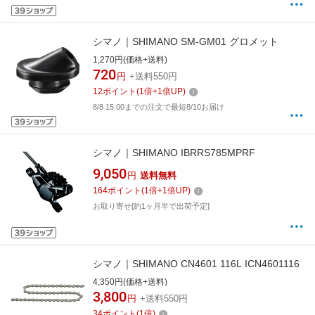
シマノ｜SHIMANO SM-GM01 グロメット
1,270円(価格+送料)
720
円
+送料550円
12
ポイント
(
1
倍+
1
倍UP)
8/8 15:00までの注文で最短8/10お届け
シマノ｜SHIMANO IBRRS785MPRF
9,050
円
送料無料
164
ポイント
(
1
倍+
1
倍UP)
お取り寄せ[約1ヶ月半で出荷予定]
シマノ｜SHIMANO CN4601 116L ICN4601116
4,350円(価格+送料)
3,800
円
+送料550円
34
ポイント
(
1
倍)