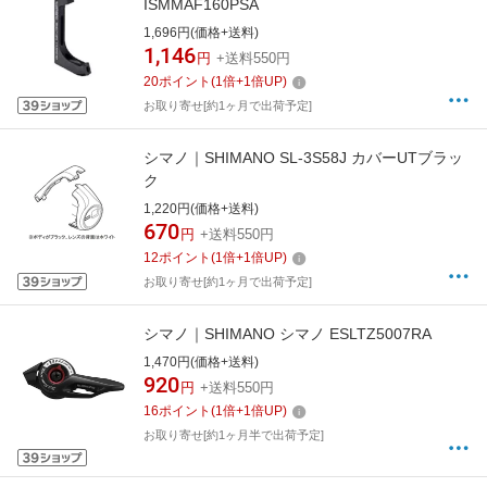
ISMMAF160PSA
1,696円(価格+送料)
1,146
円
+送料550円
20
ポイント
(
1
倍+
1
倍UP)
お取り寄せ[約1ヶ月で出荷予定]
シマノ｜SHIMANO SL-3S58J カバーUTブラッ
ク
1,220円(価格+送料)
670
円
+送料550円
12
ポイント
(
1
倍+
1
倍UP)
お取り寄せ[約1ヶ月で出荷予定]
シマノ｜SHIMANO シマノ ESLTZ5007RA
1,470円(価格+送料)
920
円
+送料550円
16
ポイント
(
1
倍+
1
倍UP)
お取り寄せ[約1ヶ月半で出荷予定]