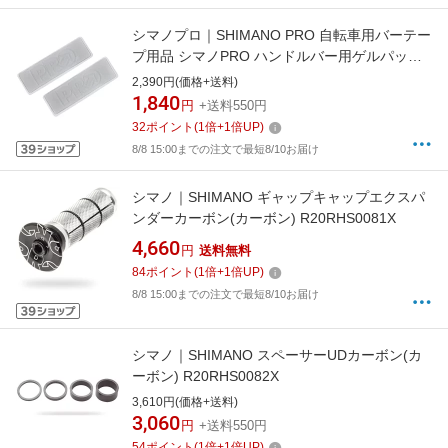
シマノプロ｜SHIMANO PRO 自転車用バーテー
プ用品 シマノPRO ハンドルバー用ゲルパッド
R20RAC0087X
2,390円(価格+送料)
1,840
円
+送料550円
32
ポイント
(
1
倍+
1
倍UP)
8/8 15:00までの注文で最短8/10お届け
シマノ｜SHIMANO ギャップキャップエクスパ
ンダーカーボン(カーボン) R20RHS0081X
4,660
円
送料無料
84
ポイント
(
1
倍+
1
倍UP)
8/8 15:00までの注文で最短8/10お届け
シマノ｜SHIMANO スペーサーUDカーボン(カ
ーボン) R20RHS0082X
3,610円(価格+送料)
3,060
円
+送料550円
54
ポイント
(
1
倍+
1
倍UP)