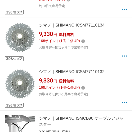
約10日で出荷予定
シマノ｜SHIMANO ICSM77110134
9,330
円
送料無料
168
ポイント
(
1
倍+
1
倍UP)
お取り寄せ[約1ヶ月半で出荷予定]
シマノ｜SHIMANO ICSM77110132
9,330
円
送料無料
168
ポイント
(
1
倍+
1
倍UP)
お取り寄せ[約1ヶ月半で出荷予定]
シマノ｜SHIMANO ISMCB90 ケーブルアジャ
スター