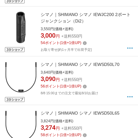
シマノ｜SHIMANO シマノ IEWJC200 2ポート
ジャンクション（Di2）
3,550円(価格+送料)
3,000
円
+送料550円
54
ポイント
(
1
倍+
1
倍UP)
お取り寄せ[約1ヶ月半で出荷予定]
シマノ｜SHIMANO シマノ IEWSD50L70
3,640円(価格+送料)
3,090
円
+送料550円
56
ポイント
(
1
倍+
1
倍UP)
8/8 15:00までの注文で最短8/10お届け
シマノ｜SHIMANO シマノ IEWSD50L65
3,824円(価格+送料)
3,274
円
+送料550円
58
ポイント
(
1
倍+
1
倍UP)