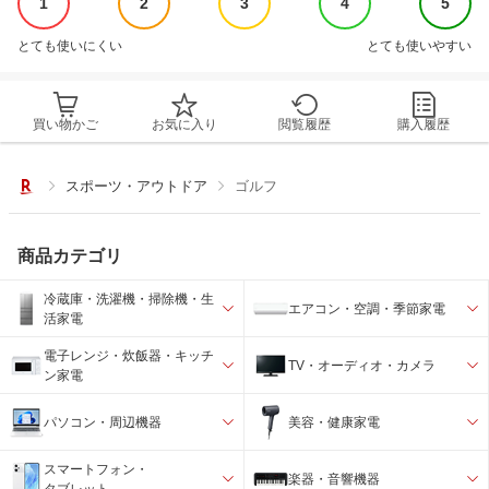
1
2
3
4
5
とても使いにくい
とても使いやすい
買い物かご
お気に入り
閲覧履歴
購入履歴
スポーツ・アウトドア
ゴルフ
商品カテゴリ
冷蔵庫・洗濯機・掃除機・生
エアコン・空調・季節家電
活家電
電子レンジ・炊飯器・キッチ
TV・オーディオ・カメラ
ン家電
パソコン・周辺機器
美容・健康家電
スマートフォン・
楽器・音響機器
タブレット