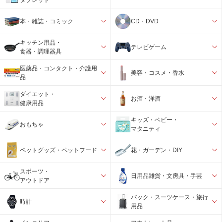
本・雑誌・コミック
CD・DVD
キッチン用品・
テレビゲーム
食器・調理器具
医薬品・コンタクト・介護用
美容・コスメ・香水
品
ダイエット・
お酒・洋酒
健康用品
キッズ・ベビー・
おもちゃ
マタニティ
ペットグッズ・ペットフード
花・ガーデン・DIY
スポーツ・
日用品雑貨・文房具・手芸
アウトドア
バック・スーツケース・旅行
時計
用品