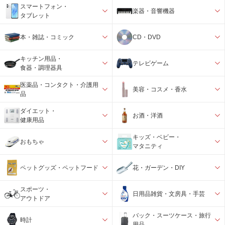
スマートフォン・
楽器・音響機器
タブレット
本・雑誌・コミック
CD・DVD
キッチン用品・
テレビゲーム
食器・調理器具
医薬品・コンタクト・介護用
美容・コスメ・香水
品
ダイエット・
お酒・洋酒
健康用品
キッズ・ベビー・
おもちゃ
マタニティ
ペットグッズ・ペットフード
花・ガーデン・DIY
スポーツ・
日用品雑貨・文房具・手芸
アウトドア
バック・スーツケース・旅行
時計
用品