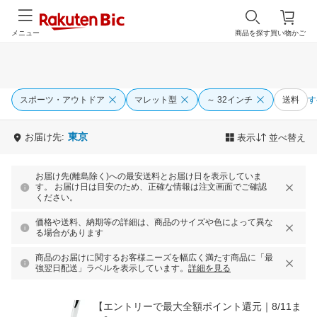
メニュー
商品を探す
買い物かご
スポーツ・アウトドア
マレット型
～ 32インチ
送料
す
東京
お届け先:
表示
並べ替え
お届け先(離島除く)への最安送料とお届け日を表示していま
す。 お届け日は目安のため、正確な情報は注文画面でご確認
ください。
価格や送料、納期等の詳細は、商品のサイズや色によって異な
る場合があります
商品のお届けに関するお客様ニーズを幅広く満たす商品に「最
強翌日配送」ラベルを表示しています。
詳細を見る
【エントリーで最大全額ポイント還元｜8/11ま