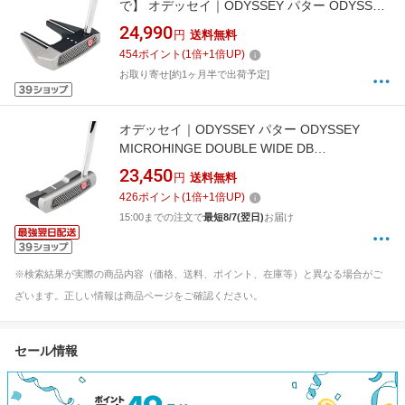
で】 オデッセイ｜ODYSSEY パター ODYSSEY
MICROHINGE #7 DB 73044Q3201 [32インチ /
24,990
円
送料無料
メンズ /右利き用]
454
ポイント
(
1
倍+
1
倍UP)
お取り寄せ[約1ヶ月半で出荷予定]
オデッセイ｜ODYSSEY パター ODYSSEY
MICROHINGE DOUBLE WIDE DB
73044N3201 [32インチ /メンズ /右利き用]
23,450
円
送料無料
426
ポイント
(
1
倍+
1
倍UP)
15:00までの注文で
最短8/7(翌日)
お届け
※検索結果が実際の商品内容（価格、送料、ポイント、在庫等）と異なる場合がご
ざいます。正しい情報は商品ページをご確認ください。
セール情報