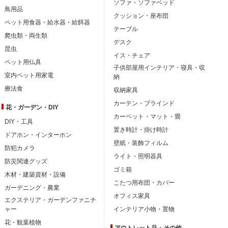
ソファ・ソファベッド
鳥用品
クッション・座布団
ペット用食器・給水器・給餌器
テーブル
爬虫類・両生類
デスク
昆虫
イス・チェア
ペット用仏具
子供部屋用インテリア・寝具・収
室内ペット用家電
納
療法食
収納家具
カーテン・ブラインド
花・ガーデン・DIY
カーペット・マット・畳
DIY・工具
置き時計・掛け時計
ドアホン・インターホン
壁紙・装飾フィルム
防犯カメラ
ライト・照明器具
防災関連グッズ
ゴミ箱
木材・建築資材・設備
こたつ用布団・カバー
ガーデニング・農業
オフィス家具
エクステリア・ガーデンファニチ
ャー
インテリア小物・置物
花・観葉植物
アウトレット品・
その他