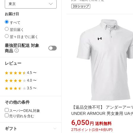
お届け日
すべて
翌日届く
翌々日までに届く
最強翌日配送 対象
商品
レビュー
4.5 〜
4.0 〜
3.5 〜
その他の条件
【返品交換不可】 アンダーアー
スーパーDEAL対象
UNDER ARMOUR 男女兼用 U
売り切れを含む
アーマー ポロ ボタンダウン
6,050
円
送料無料
White×Black 1384777 [ユニセ
ギフト
275
ポイント
(
1
倍+
4
倍UP)
/XXLサイズ]