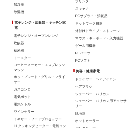
プリンタ
加湿器
スキャナ
除湿機
PCサプライ・消耗品
電子レンジ・炊飯器・キッチン家
ネットワーク機器
電
外付けドライブ・ストレージ
電子レンジ・オーブンレンジ
マウス・キーボード・入力機器
炊飯器
ゲーム用機器
精米機
PCパーツ
トースター
PCソフト
コーヒーメーカー・エスプレッソ
マシン
美容・健康家電
ホットプレート・グリル・フライ
ドライヤー・ヘアアイロン
ヤー
ヘアブラシ
ガスコンロ
シェーバー・バリカン
電気ポット
シェーバー・バリカン用アクセサ
電気ケトル
リー
ワインセラー
脱毛器
ミキサー・フードプロセッサー
ホットカーラー
IH クッキングヒーター・電気コン