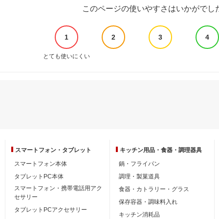
このページの使いやすさはいかがでし
1
2
3
4
とても使いにくい
スマートフォン・
タブレット
キッチン用品・
食器・調理器具
スマートフォン本体
鍋・フライパン
タブレットPC本体
調理・製菓道具
スマートフォン・携帯電話用アク
食器・カトラリー・グラス
セサリー
保存容器・調味料入れ
タブレットPCアクセサリー
キッチン消耗品