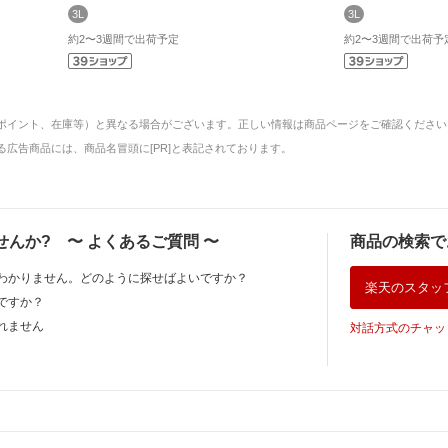
3L
3L
約2〜3週間で出荷予定
約2〜3週間で出荷予
ポイント、在庫等）と異なる場合がございます。正しい情報は商品ページをご確認ください
広告商品には、商品名冒頭に[PR]と表記されております。
せんか?
〜
よくあるご質問
〜
商品の検索で
わかりません。どのように探せばよいですか？
楽天のスタッ
ですか？
れません
対話方式のチャッ