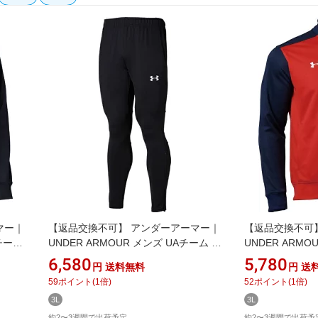
マー｜
【返品交換不可】 アンダーアーマー｜
【返品交換不可
Aチーム
UNDER ARMOUR メンズ UAチーム ニ
UNDER ARM
セック
ット ロング パンツ Black 1365020 [メ
ウォームアップ ジ
6,580
5,780
円
送料無料
円
送
ンズ /XXLサイズ]
Navy×Red×Whi
59
ポイント
(
1
倍)
52
ポイント
(
1
倍)
クス /XXLサイズ
3L
3L
約2〜3週間で出荷予定
約2〜3週間で出荷予