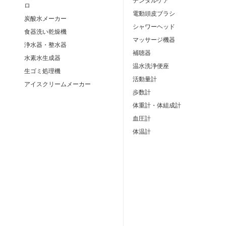
デンタルケア
ロ
電動頭皮ブラシ
炭酸水メーカー
シャワーヘッド
食器洗い乾燥機
マッサージ機器
浄水器・整水器
補聴器
水素水生成器
温水洗浄便座
生ゴミ処理機
活動量計
アイスクリームメーカー
歩数計
体重計・体組成計
血圧計
体温計