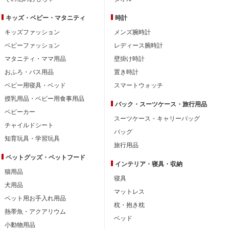
キッズ・ベビー・
マタニティ
時計
キッズファッション
メンズ腕時計
ベビーファッション
レディース腕時計
マタニティ・ママ用品
壁掛け時計
おふろ・バス用品
置き時計
ベビー用寝具・ベッド
スマートウォッチ
授乳用品・ベビー用食事用品
バック・スーツケース・旅行用品
ベビーカー
スーツケース・キャリーバッグ
チャイルドシート
バッグ
知育玩具・学習玩具
旅行用品
ペットグッズ・ペットフード
インテリア・
寝具・収納
猫用品
寝具
犬用品
マットレス
ペット用お手入れ用品
枕・抱き枕
熱帯魚・アクアリウム
ベッド
小動物用品