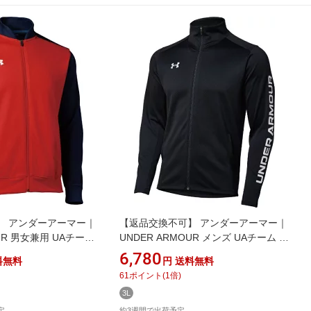
】 アンダーアーマー｜
【返品交換不可】 アンダーアーマー｜
OUR 男女兼用 UAチーム
UNDER ARMOUR メンズ UAチーム サ
ャケット Midnight
ッカー ニット フルジップ トップス
6,780
料無料
円
送料無料
te 1314108 [ユニセッ
Black 1384780 [メンズ /XXLサイズ]
61
ポイント
(
1
倍)
]
3L
定
約3週間で出荷予定