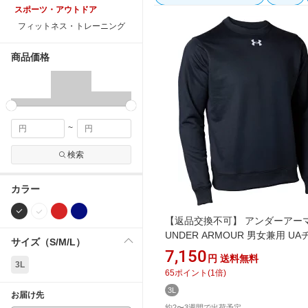
スポーツ・アウトドア
フィットネス・トレーニング
商品価格
~
検索
カラー
【返品交換不可】 アンダーアー
UNDER ARMOUR 男女兼用 U
サイズ（S/M/L）
ストーム Black 1375827 [ユニ
7,150
円
送料無料
ス /XXLサイズ]
3L
65
ポイント
(
1
倍)
3L
お届け先
約2〜3週間で出荷予定