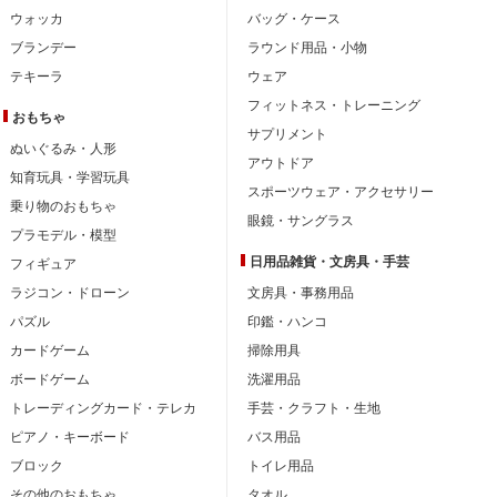
ウォッカ
バッグ・ケース
ブランデー
ラウンド用品・小物
テキーラ
ウェア
フィットネス・トレーニング
おもちゃ
サプリメント
ぬいぐるみ・人形
アウトドア
知育玩具・学習玩具
スポーツウェア・アクセサリー
乗り物のおもちゃ
眼鏡・サングラス
プラモデル・模型
日用品雑貨・文房具・手芸
フィギュア
ラジコン・ドローン
文房具・事務用品
パズル
印鑑・ハンコ
カードゲーム
掃除用具
ボードゲーム
洗濯用品
トレーディングカード・テレカ
手芸・クラフト・生地
ピアノ・キーボード
バス用品
ブロック
トイレ用品
その他のおもちゃ
タオル