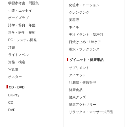
学習参考書・問題集
化粧水・ローション
小説・エッセイ
クレンジング
ボーイズラブ
美容液
語学・辞典・年鑑
ネイル
科学・医学・技術
デオドラント・制汗剤
PC・システム開発
日焼け止め・UVケア
洋書
香水・フレグランス
ライトノベル
ダイエット・
健康用品
資格・検定
サプリメント
写真集
ダイエット
ポスター
計測器・健康管理
CD・DVD
健康食品
Blu-ray
健康グッズ
CD
健康アクセサリー
DVD
リラックス・マッサージ用品