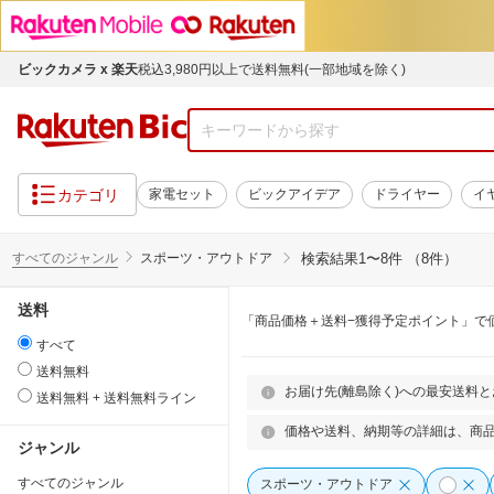
ビックカメラ x 楽天
税込3,980円以上で送料無料(一部地域を除く)
カテゴリ
家電セット
ビックアイデア
ドライヤー
イ
すべてのジャンル
スポーツ・アウトドア
検索結果
1〜8件 （8件）
送料
「商品価格＋送料−獲得予定ポイント」で
すべて
送料無料
お届け先(離島除く)への最安送料
送料無料 + 送料無料ライン
価格や送料、納期等の詳細は、商
ジャンル
すべてのジャンル
スポーツ・アウトドア