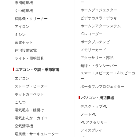
ー
布団乾燥機
ホームプロジェクター
くつ乾燥機
ビデオカメラ・デッキ
掃除機・クリーナー
ホームシアターシステム
アイロン
ICレコーダー
ミシン
ポータブルテレビ
家電セット
メモリーカード
住宅設備家電
アクセサリー・部品
ライト・照明器具
無線・トランシーバー
エアコン・空調・季節家電
スマートスピーカー・AIスピーカ
エアコン
ー
ストーブ・ヒーター
ポータブルプロジェクター
ホットカーペット
パソコン・周辺機器
こたつ
デスクトップPC
電気毛布・膝掛け
ノートPC
電気あんか・カイロ
PCアクセサリー
空気清浄機
ディスプレイ
扇風機・サーキュレーター