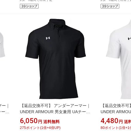
マー｜
【返品交換不可】 アンダーアーマー｜
【返品交換不可
Aチーム
UNDER ARMOUR 男女兼用 UAチーム
UNDER ARM
アーマー ポロ ボタンダウン
アーマー ポロ Whi
6,050
4,480
円
送料無料
円
送
ックス
Black×White 1384777 [ユニセックス
ックス /XXLサイ
275
ポイント
(
1
倍+
4
倍UP)
80
ポイント
(
1
倍+
1
/XXLサイズ]