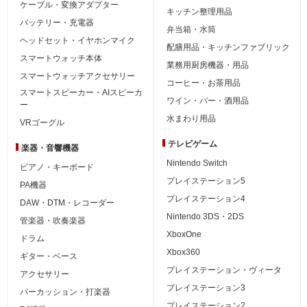
ケーブル・変換アダプター
キッチン整理用品
バッテリー・充電器
弁当箱・水筒
ヘッドセット・イヤホンマイク
配膳用品・キッチンファブリック
スマートウォッチ本体
業務用厨房機器・用品
スマートウォッチアクセサリー
コーヒー・お茶用品
スマートスピーカー・AIスピーカ
ワイン・バー・酒用品
ー
水まわり用品
VRゴーグル
テレビゲーム
楽器・音響機器
Nintendo Switch
ピアノ・キーボード
プレイステーション5
PA機器
プレイステーション4
DAW・DTM・レコーダー
Nintendo 3DS・2DS
管楽器・吹奏楽器
XboxOne
ドラム
Xbox360
ギター・ベース
プレイステーション・ヴィータ
アクセサリー
プレイステーション3
パーカッション・打楽器
プレイステーション2