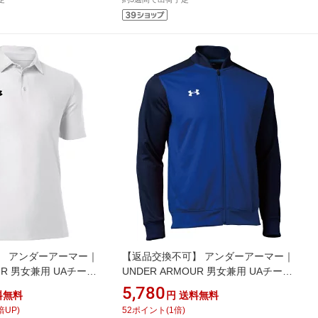
】 アンダーアーマー｜
【返品交換不可】 アンダーアーマー｜
OUR 男女兼用 UAチーム
UNDER ARMOUR 男女兼用 UAチーム
te 1384776 [ユニセ
ウォームアップ ジャケット Midnight
5,780
料無料
円
送料無料
ズ]
Navy×J Royal×White 1314108 [ユニセ
倍UP)
52
ポイント
(
1
倍)
ックス /XXLサイズ]