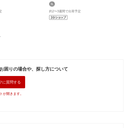
3L
定
約2〜3週間で出荷予定
。
お困りの場合や、探し方について
フに質問する
トが開きます。