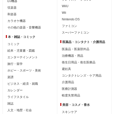
DJ機器
WiiU
弦楽器
Wii
和楽器
Nintendo DS
カラオケ機器
ファミコン
その他の楽器・音響機器
スーパーファミコン
本・雑誌・コミック
医薬品・コンタクト・介護用品
コミック
医薬品・医薬部外品
絵本・児童書・図鑑
治療機器・用品
エンターテインメント
衛生日用品・衛生医療品
旅行・留学
避妊具
ホビー・スポーツ・美術
コンタクトレンズ・ケア用品
楽譜
介護用品
ビジネス・経済・就職
医療計測器
カレンダー
軽度失禁用品
ライフスタイル
雑誌
美容・コスメ・香水
人文・地歴・社会
スキンケア