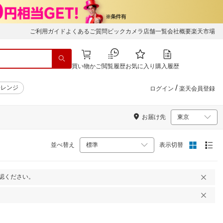
ご利用ガイド
よくあるご質問
ビックカメラ店舗一覧
会社概要
楽天市場
買い物かご
閲覧履歴
お気に入り
購入履歴
/
子レンジ
ログイン
楽天会員登録
お届け先
並べ替え
表示切替
認ください。