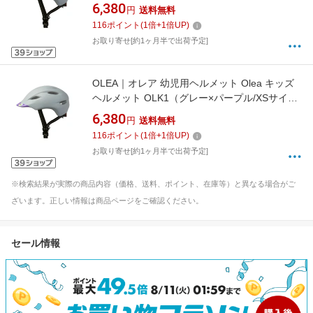
48〜54cm） OLK1_S
6,380
円
送料無料
116
ポイント
(
1
倍+
1
倍UP)
お取り寄せ[約1ヶ月半で出荷予定]
OLEA｜オレア 幼児用ヘルメット Olea キッズ
ヘルメット OLK1（グレー×パープル/XSサイ
ズ：45〜51cm） OLK1_XS
6,380
円
送料無料
116
ポイント
(
1
倍+
1
倍UP)
お取り寄せ[約1ヶ月半で出荷予定]
※検索結果が実際の商品内容（価格、送料、ポイント、在庫等）と異なる場合がご
ざいます。正しい情報は商品ページをご確認ください。
セール情報