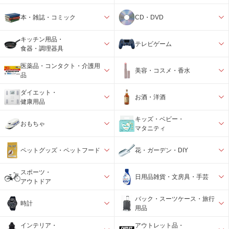
本・雑誌・コミック
CD・DVD
キッチン用品・
テレビゲーム
食器・調理器具
医薬品・コンタクト・介護用
美容・コスメ・香水
品
ダイエット・
お酒・洋酒
健康用品
キッズ・ベビー・
おもちゃ
マタニティ
ペットグッズ・ペットフード
花・ガーデン・DIY
スポーツ・
日用品雑貨・文房具・手芸
アウトドア
バック・スーツケース・旅行
時計
用品
インテリア・
アウトレット品・