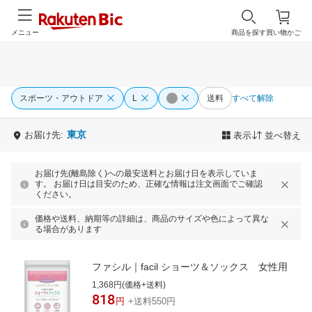
メニュー
商品を探す
買い物かご
スポーツ・アウトドア
L
送料
すべて解除
東京
お届け先:
表示
並べ替え
お届け先(離島除く)への最安送料とお届け日を表示していま
す。 お届け日は目安のため、正確な情報は注文画面でご確認
ください。
価格や送料、納期等の詳細は、商品のサイズや色によって異な
る場合があります
ファシル｜facil ショーツ＆ソックス 女性用
1,368円(価格+送料)
818
円
+送料550円