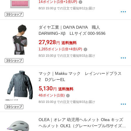
14
ポイント
(
1
倍+
1
倍UP)
8/10 15:00までの注文で最短8/12お届け
ダイヤ工業｜DAIYA DAIYA 職人
DARWING−Xβ LLサイズ 000-9596
27,928
円
送料無料
1,265
ポイント
(
1
倍+
4
倍UP)
8/10 15:00までの注文で最短8/15お届け
マック｜Makku マック レインハードプラス
2 DグレーEL
5,130
円
送料無料
46
ポイント
(
1
倍)
8/10 15:00までの注文で最短8/15お届け
OLEA｜オレア 幼児用ヘルメット Olea キッズ
ヘルメット OLK1（グレー×パープル/Sサイズ：