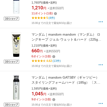
リング剤〕【rb_pcp】
1,760円(価格+送料)
1,210
円
+送料550円
11
ポイント
(
1
倍)
5
(4件)
15:00までの注文で最短8/10お届け
マンダム｜mandom mandom（マンダム） ロ
ングキープ ジェル ウェット＆ハード（225g）
〔スタイリング剤〕【rb_pcp】
1,210円(価格+送料)
660
円
+送料550円
6
ポイント
(
1
倍)
4.62
(13件)
15:00までの注文で最短8/10お届け
マンダム｜mandom GATSBY（ギャツビー）
スタイリングフォームハード（185g） 〔スタ
イリング剤〕【rb_pcp】
1,595円(価格+送料)
1,045
円
+送料550円
9
ポイント
(
1
倍)
15:00までの注文で最短8/10お届け