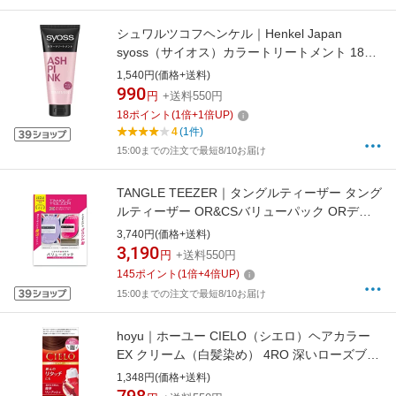
シュワルツコフヘンケル｜Henkel Japan
syoss（サイオス）カラートリートメント 180g
アッシュピンク
1,540円(価格+送料)
990
円
+送料550円
18
ポイント
(
1
倍+
1
倍UP)
4
(1件)
15:00までの注文で最短8/10お届け
TANGLE TEEZER｜タングルティーザー タング
ルティーザー OR&CSバリューパック ORデジ
タルラベンダー＆CSピンク＆ブラック
3,740円(価格+送料)
3,190
円
+送料550円
145
ポイント
(
1
倍+
4
倍UP)
15:00までの注文で最短8/10お届け
hoyu｜ホーユー CIELO（シエロ）ヘアカラー
EX クリーム（白髪染め） 4RO 深いローズブラ
ウン【rb_pcp】
1,348円(価格+送料)