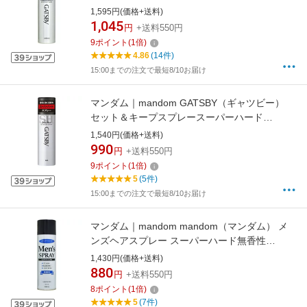
〔スタイリング剤〕[GBSH]【rb_pcp】
1,595円(価格+送料)
1,045
円
+送料550円
9
ポイント
(
1
倍)
4.86
(14件)
15:00までの注文で最短8/10お届け
マンダム｜mandom GATSBY（ギャツビー）
セット＆キープスプレースーパーハード
（180g） 〔スタイリング剤〕[GBSH]
1,540円(価格+送料)
【rb_pcp】
990
円
+送料550円
9
ポイント
(
1
倍)
5
(5件)
15:00までの注文で最短8/10お届け
マンダム｜mandom mandom（マンダム） メ
ンズヘアスプレー スーパーハード無香性
（275g） 〔スタイリング剤〕【rb_pcp】
1,430円(価格+送料)
880
円
+送料550円
8
ポイント
(
1
倍)
5
(7件)