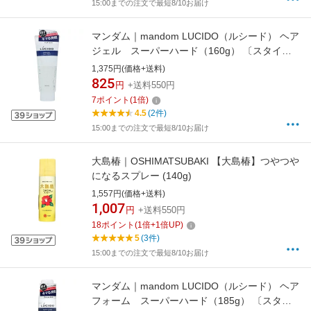
15:00までの注文で最短8/10お届け
マンダム｜mandom LUCIDO（ルシード） ヘア
ジェル スーパーハード（160g） 〔スタイリ
ング剤〕【rb_pcp】
1,375円(価格+送料)
825
円
+送料550円
7
ポイント
(
1
倍)
4.5
(2件)
15:00までの注文で最短8/10お届け
大島椿｜OSHIMATSUBAKI 【大島椿】つやつや
になるスプレー (140g)
1,557円(価格+送料)
1,007
円
+送料550円
18
ポイント
(
1
倍+
1
倍UP)
5
(3件)
15:00までの注文で最短8/10お届け
マンダム｜mandom LUCIDO（ルシード） ヘア
フォーム スーパーハード（185g） 〔スタイ