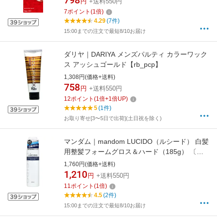
798
円
+送料550円
7
ポイント
(
1
倍)
4.29
(7件)
15:00までの注文で最短8/10お届け
ダリヤ｜DARIYA メンズパルティ カラーワック
ス アッシュゴールド【rb_pcp】
1,308円(価格+送料)
758
円
+送料550円
12
ポイント
(
1
倍+
1
倍UP)
5
(1件)
お取り寄せ[3〜5日で出荷](土日祝を除く)
マンダム｜mandom LUCIDO（ルシード） 白髪
用整髪フォームグロス＆ハード（185g） 〔ス
タイリング剤〕【rb_pcp】
1,760円(価格+送料)
1,210
円
+送料550円
11
ポイント
(
1
倍)
4.5
(2件)
15:00までの注文で最短8/10お届け