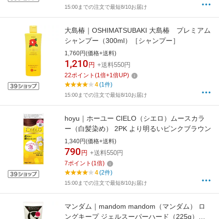
15:00までの注文で最短8/10お届け
大島椿｜OSHIMATSUBAKI 大島椿 プレミアム
シャンプー（300ml）［シャンプー］
1,760円(価格+送料)
1,210
円
+送料550円
22
ポイント
(
1
倍+
1
倍UP)
4
(1件)
15:00までの注文で最短8/10お届け
hoyu｜ホーユー CIELO（シエロ）ムースカラ
ー（白髪染め） 2PK より明るいピンクブラウン
1,340円(価格+送料)
790
円
+送料550円
7
ポイント
(
1
倍)
4
(2件)
15:00までの注文で最短8/10お届け
マンダム｜mandom mandom（マンダム） ロ
ングキープ ジェルスーパーハード（225g）