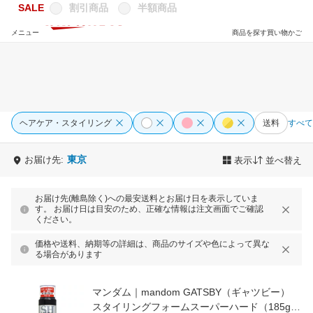
SALE
割引商品
半額商品
メニュー
商品を探す
買い物かご
ヘアケア・スタイリング
送料
すべて
東京
お届け先:
表示
並べ替え
お届け先(離島除く)への最安送料とお届け日を表示していま
す。 お届け日は目安のため、正確な情報は注文画面でご確認
ください。
価格や送料、納期等の詳細は、商品のサイズや色によって異な
る場合があります
マンダム｜mandom GATSBY（ギャツビー）
スタイリングフォームスーパーハード（185g）