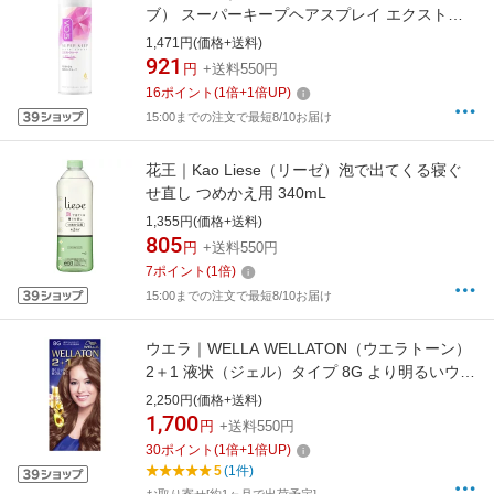
ブ） スーパーキープヘアスプレイ エクストラ
ハード (330g)〔スタイリング剤〕 パールロー
1,471円(価格+送料)
ズの香り
921
円
+送料550円
16
ポイント
(
1
倍+
1
倍UP)
15:00までの注文で最短8/10お届け
花王｜Kao Liese（リーゼ）泡で出てくる寝ぐ
せ直し つめかえ用 340mL
1,355円(価格+送料)
805
円
+送料550円
7
ポイント
(
1
倍)
15:00までの注文で最短8/10お届け
ウエラ｜WELLA WELLATON（ウエラトーン）
2＋1 液状（ジェル）タイプ 8G より明るいウォ
ームブラウン
2,250円(価格+送料)
1,700
円
+送料550円
30
ポイント
(
1
倍+
1
倍UP)
5
(1件)