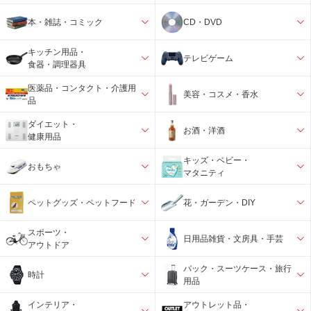
本・雑誌・コミック
CD・DVD
キッチン用品・
テレビゲーム
食器・調理器具
医薬品・コンタクト・介護用
美容・コスメ・香水
品
ダイエット・
お酒・洋酒
健康用品
キッズ・ベビー・
おもちゃ
マタニティ
ペットグッズ・ペットフード
花・ガーデン・DIY
スポーツ・
日用品雑貨・文房具・手芸
アウトドア
バック・スーツケース・旅行
時計
用品
インテリア・
アウトレット品・