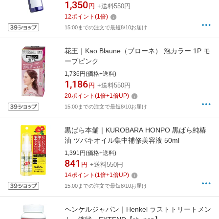
1,350
円
+送料550円
12
ポイント
(
1
倍)
15:00までの注文で最短8/10お届け
花王｜Kao Blaune（ブローネ） 泡カラー 1P モ
ーブピンク
1,736円(価格+送料)
1,186
円
+送料550円
20
ポイント
(
1
倍+
1
倍UP)
15:00までの注文で最短8/10お届け
黒ばら本舗｜KUROBARA HONPO 黒ばら純椿
油 ツバキオイル集中補修美容液 50ml
1,391円(価格+送料)
841
円
+送料550円
14
ポイント
(
1
倍+
1
倍UP)
15:00までの注文で最短8/10お届け
ヘンケルジャパン｜Henkel ラストトリートメン