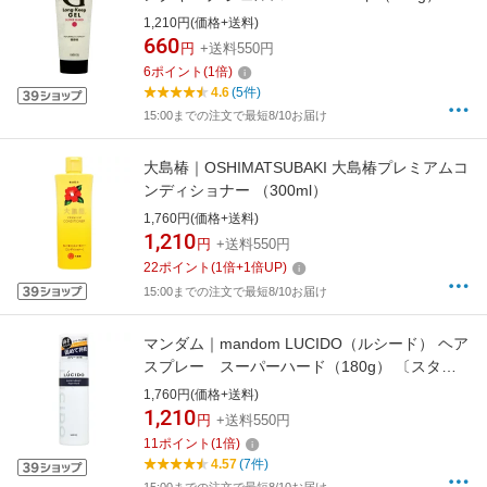
〔スタイリングジェル〕【rb_pcp】
1,210円(価格+送料)
660
円
+送料550円
6
ポイント
(
1
倍)
4.6
(5件)
15:00までの注文で最短8/10お届け
大島椿｜OSHIMATSUBAKI 大島椿プレミアムコ
ンディショナー （300ml）
1,760円(価格+送料)
1,210
円
+送料550円
22
ポイント
(
1
倍+
1
倍UP)
15:00までの注文で最短8/10お届け
マンダム｜mandom LUCIDO（ルシード） ヘア
スプレー スーパーハード（180g） 〔スタイ
リング剤〕[LCヘアスプレーNSH]【rb_pcp】
1,760円(価格+送料)
1,210
円
+送料550円
11
ポイント
(
1
倍)
4.57
(7件)