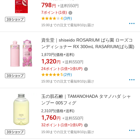
798
円
+送料550円
7
ポイント
(
1
倍)
4
(3件)
15:00までの注文で最短8/10お届け
資生堂｜shiseido ROSARIUM ばら園 ローズコ
ンディショナー RX 300mL RASARIUM(ばら園)
1,870円(価格+送料)
1,320
円
+送料550円
24
ポイント
(
1
倍+
1
倍UP)
5
(2件)
15:00までの注文で最短8/10お届け
玉の肌石鹸｜TAMANOHADA タマノハダ シャ
ンプー 005フィグ
2,310円(価格+送料)
1,760
円
+送料550円
32
ポイント
(
1
倍+
1
倍UP)
15:00までの注文で最短8/10お届け