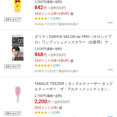
1,392円(価格+送料)
842
円
+送料550円
14
ポイント
(
1
倍+
1
倍UP)
4
(1件)
15:00までの注文で最短8/10お届け
ダリヤ｜DARIYA SALON de PRO（サロンドプ
ロ）ワンプッシュメンズカラー（白髪用） ナチ
ュラルブラック【rb_pcp】
1,418円(価格+送料)
868
円
+送料550円
14
ポイント
(
1
倍+
1
倍UP)
5
(2件)
15:00までの注文で最短8/10お届け
TANGLE TEEZER｜タングルティーザー タング
ルティーザー ザ・アルティメットディタング
ラー ミニ コットンピンク
2,750円(価格+送料)
2,200
円
+送料550円
20
ポイント
(
1
倍)
4
(1件)