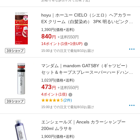
お取り寄せ[約1ヶ月で出荷予定]
hoyu｜ホーユー CIELO（シエロ）ヘアカラー
EX クリーム（白髪染め） 3PK 明るいピンクブ
ラウン
1,390円(価格+送料)
840
円
+送料550円
14
ポイント
(
1
倍+
1
倍UP)
15:00までの注文で最短8/10お届け
マンダム｜mandom GATSBY（ギャツビー）
セット＆キープスプレースーパーハードハンデ
ィ（45g） 〔スタイリング剤〕
1,023円(価格+送料)
473
円
+送料550円
4
ポイント
(
1
倍)
5
(2件)
15:00までの注文で最短8/10お届け
エンシェールズ｜Ancels カラーシャンプー
200ml ムラサキ
1,900円(価格+送料)