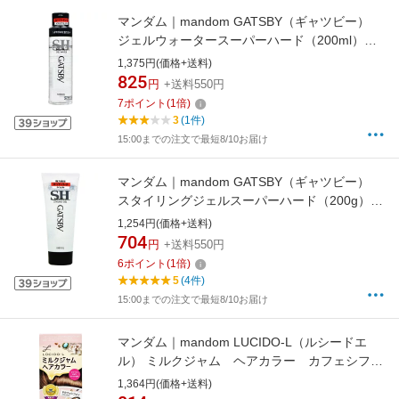
マンダム｜mandom GATSBY（ギャツビー）
ジェルウォータースーパーハード（200ml）
〔スタイリング剤〕【rb_pcp】
1,375円(価格+送料)
825
円
+送料550円
7
ポイント
(
1
倍)
3
(1件)
15:00までの注文で最短8/10お届け
マンダム｜mandom GATSBY（ギャツビー）
スタイリングジェルスーパーハード（200g）
〔スタイリング剤〕【rb_pcp】
1,254円(価格+送料)
704
円
+送料550円
6
ポイント
(
1
倍)
5
(4件)
15:00までの注文で最短8/10お届け
マンダム｜mandom LUCIDO-L（ルシードエ
ル） ミルクジャム ヘアカラー カフェシフォ
ン 〔ヘアカラー〕【rb_pcp】
1,364円(価格+送料)