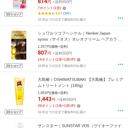
814
円
+送料550円
7
ポイント
(
1
倍)
4.67
(3件)
15:00までの注文で最短8/10お届け
シュワルツコフヘンケル｜Henkel Japan
syoss（サイオス）オレオクリーム ヘアカラー
（白髪染め） 2P パールピンク
1,357円(価格+送料)
807
円
+送料550円
14
ポイント
(
1
倍+
1
倍UP)
15:00までの注文で最短8/10お届け
大島椿｜OSHIMATSUBAKI 【大島椿】プレミア
ムトリートメント (180g)
1,993円(価格+送料)
1,443
円
+送料550円
26
ポイント
(
1
倍+
1
倍UP)
15:00までの注文で最短8/10お届け
サンスター｜SUNSTAR VO5（ヴイオーファイ