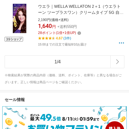
ウエラ｜WELLA WELLATON 2＋1（ウエラト
ーン ツープラスワン）クリームタイプ 5G 自然
なウォームブラウン
2,190円(価格+送料)
1,640
円
+送料550円
28
ポイント
(
1
倍+
1
倍UP)
4.67
(3件)
15:00までの注文で最短8/10お届け
1
/
4
※検索結果が実際の商品内容（価格、送料、ポイント、在庫等）と異なる場合がご
ざいます。正しい情報は商品ページをご確認ください。
セール情報