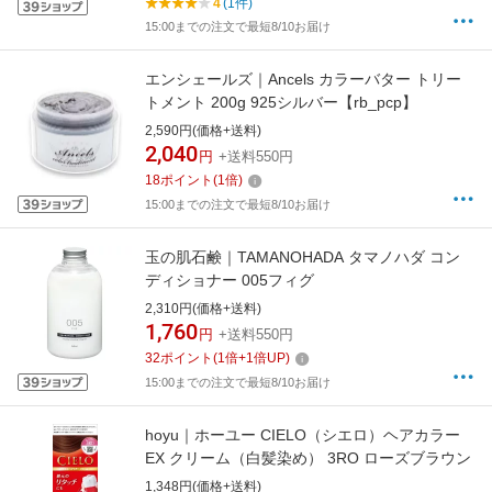
4
(1件)
15:00までの注文で最短8/10お届け
エンシェールズ｜Ancels カラーバター トリー
トメント 200g 925シルバー【rb_pcp】
2,590円(価格+送料)
2,040
円
+送料550円
18
ポイント
(
1
倍)
15:00までの注文で最短8/10お届け
玉の肌石鹸｜TAMANOHADA タマノハダ コン
ディショナー 005フィグ
2,310円(価格+送料)
1,760
円
+送料550円
32
ポイント
(
1
倍+
1
倍UP)
15:00までの注文で最短8/10お届け
hoyu｜ホーユー CIELO（シエロ）ヘアカラー
EX クリーム（白髪染め） 3RO ローズブラウン
1,348円(価格+送料)