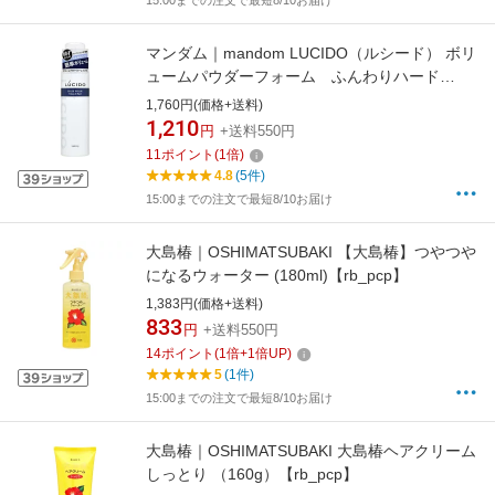
15:00までの注文で最短8/10お届け
マンダム｜mandom LUCIDO（ルシード） ボリ
ュームパウダーフォーム ふんわりハード
（185g） 〔スタイリング剤〕【rb_pcp】
1,760円(価格+送料)
1,210
円
+送料550円
11
ポイント
(
1
倍)
4.8
(5件)
15:00までの注文で最短8/10お届け
大島椿｜OSHIMATSUBAKI 【大島椿】つやつや
になるウォーター (180ml)【rb_pcp】
1,383円(価格+送料)
833
円
+送料550円
14
ポイント
(
1
倍+
1
倍UP)
5
(1件)
15:00までの注文で最短8/10お届け
大島椿｜OSHIMATSUBAKI 大島椿ヘアクリーム
しっとり （160g）【rb_pcp】