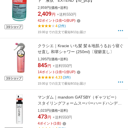
ト 液状 EXTEND【rb_pcp】
2,959円(価格+送料)
2,409
円
+送料550円
42
ポイント
(
1
倍+
1
倍UP)
4
(2件)
15:00までの注文で最短8/13お届け
クラシエ｜Kracie いち髪 髪＆地肌うるおう寝ぐ
せ直し 和草シャワー (250ml)〔寝癖直し〕
1,395円(価格+送料)
845
円
+送料550円
14
ポイント
(
1
倍+
1
倍UP)
4.33
(3件)
15:00までの注文で最短8/10お届け
マンダム｜mandom GATSBY（ギャツビー）
スタイリングフォームスーパーハードハンディ
（65g） 〔スタイリング剤〕
1,023円(価格+送料)
473
円
+送料550円
4
ポイント
(
1
倍)