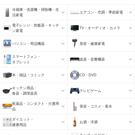
冷蔵庫・洗濯機・掃除機・生
エアコン・空調・季節家電
活家電
電子レンジ・炊飯器・キッチ
TV・オーディオ・カメラ
ン家電
パソコン・周辺機器
美容・健康家電
スマートフォン・
楽器・音響機器
タブレット
本・雑誌・コミック
CD・DVD
キッチン用品・
テレビゲーム
食器・調理器具
医薬品・コンタクト・介護用
美容・コスメ・香水
品
ダイエット・
お酒・洋酒
健康用品
キッズ・ベビー・