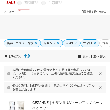
SALE
割引商品
半額商品
メニュー
商品を探す
買い物かご
美容・コスメ・香水
セザンヌ
～ 49
ツヤ肌
送料
東京
お届け先:
表示
並べ替え
お届け先(離島除く)への最安送料とお届け日を表示していま
す。 お届け日は目安のため、正確な情報は注文画面でご確認
ください。
価格や送料、納期等の詳細は、商品のサイズや色によって異な
る場合があります
CEZANNE｜セザンヌ UVトーンアップベース
30g ホワイト