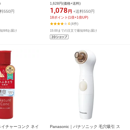
ライトニング EX)
ン） 超濃厚保湿マスクEX 40枚入 〔パ
)
1,628円(価格+送料)
ック〕【rb_pcp】
1,078
料550円
円
+送料550円
18
ポイント
(
1
倍+
1
倍UP)
4
(4件)
短8/8お届け
15:00までの注文で最短8/8お届け
c｜ネイチャーコンク ネイ
Panasonic｜パナソニック 毛穴吸引 ス