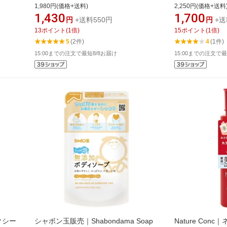
クアレーベル ブ
1,980円(価格+送料)
2,250円(価格+送料
【rb_pcp】
1,430
1,700
円
+送料550円
円
+送
13
ポイント
(
1
倍)
15
ポイント
(
1
倍)
5
(2件)
4
(1件)
15:00までの注文で最短8/8お届け
15:00までの注文で最
リクシー
シャボン玉販売｜Shabondama Soap
Nature Con