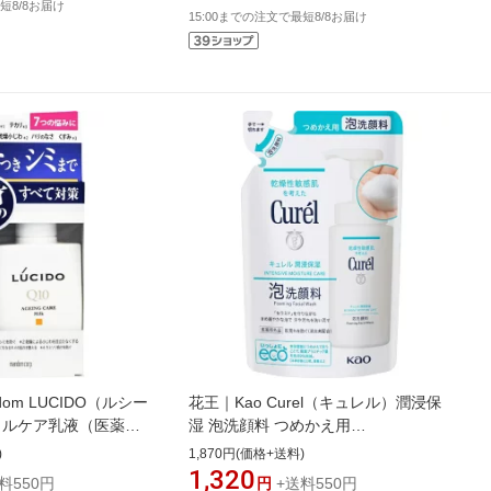
短8/8お届け
15:00までの注文で最短8/8お届け
om LUCIDO（ルシー
花王｜Kao Curel（キュレル）潤浸保
タルケア乳液（医薬部
湿 泡洗顔料 つめかえ用
）〔乳液〕【rb_pcp】
130mL【rb_pcp】
)
1,870円(価格+送料)
1,320
料550円
円
+送料550円