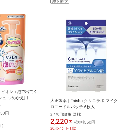
re ビオレu 泡で出てく
シュ つめかえ用
大正製薬｜Taisho クリニラボ マイク
おい フローラルフルーテ
)
ロニードルパッチ 6枚入
cp】
50円
2,770円(価格+送料)
2,220
円
+送料550円
件)
20
ポイント
(
1
倍)