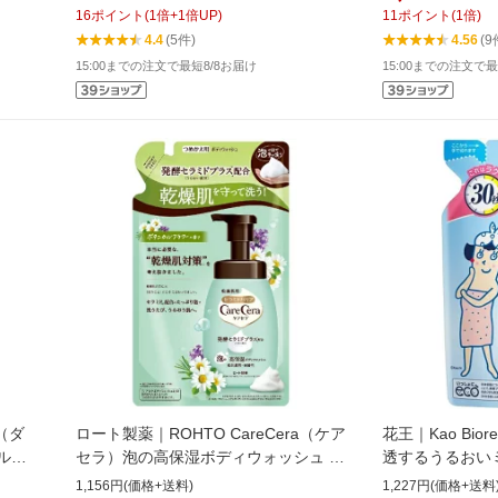
16
ポイント
(
1
倍+
1
倍UP)
11
ポイント
(
1
倍)
4.4
(5件)
4.56
(9
15:00までの注文で最短8/8お届け
15:00までの注文で最
e（ダ
ロート製薬｜ROHTO CareCera（ケア
花王｜Kao Bio
ルセ
セラ）泡の高保湿ボディウォッシュ ボ
透するうるおい
用
タニカルフラワーの香り つめかえ用
250mL 無香料
1,156円(価格+送料)
1,227円(価格+送料