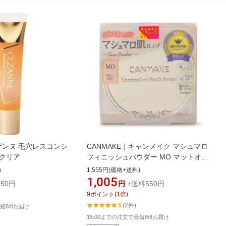
セザンヌ 毛穴レスコンシ
CANMAKE｜キャンメイク マシュマロ
 クリア
フィニッシュパウダー MO マットオー
クル
)
1,555円(価格+送料)
1,005
50円
円
+送料550円
9
ポイント
(
1
倍)
5
(2件)
短8/8お届け
15:00までの注文で最短8/8お届け