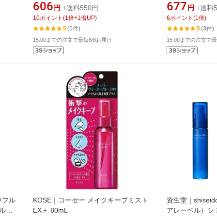
pcp】
385ml
606
677
円
+送料550円
円
+送料5
10
ポイント
(
1
倍+
1
倍UP)
6
ポイント
(
1
倍)
5
(5件)
5
(3件)
15:00までの注文で最短8/8お届け
15:00までの注文で最
ウフル
KOSE｜コーセー メイクキープミスト
資生堂｜shiseid
フルー
EX＋ 80mL
アレーベル）シミ