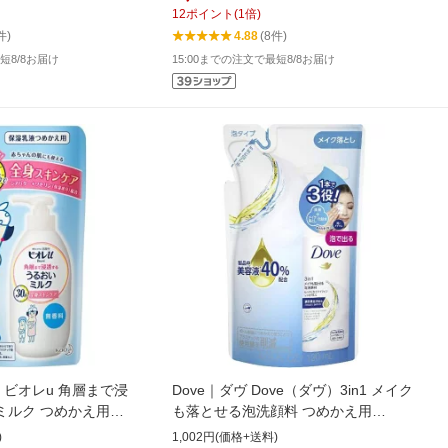
12
ポイント
(
1
倍)
件)
4.88
(8件)
短8/8お届け
15:00までの注文で最短8/8お届け
re ビオレu 角層まで浸
Dove｜ダヴ Dove（ダヴ）3in1 メイク
ミルク つめかえ用
も落とせる泡洗顔料 つめかえ用
120mL【rb_pcp】
)
1,002円(価格+送料)