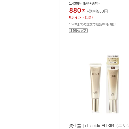
ル
1,430円(価格+送料)
880
円
+送料550円
8
ポイント
(
1
倍)
15:00までの注文で最短8/8お届け
資生堂｜shiseido ELIXIR（エ