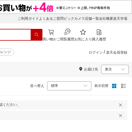
ご利用ガイド
よくあるご質問
ビックカメラ店舗一覧
会社概要
楽天市場
買い物かご
閲覧履歴
お気に入り
購入履歴
/
子レンジ
ログイン
楽天会員登録
お届け先
並べ替え
表示切替
認ください。