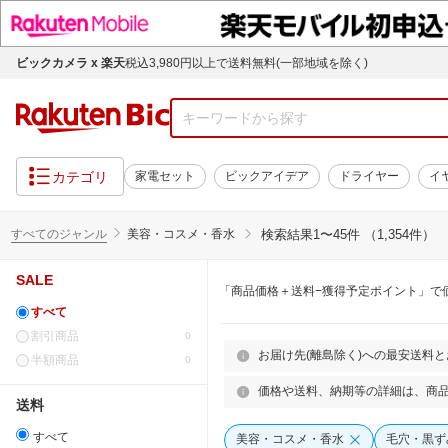
ビックカメラ x 楽天
税込3,980円以上で送料無料(一部地域を除く)
カテゴリ
家電セット
ビックアイデア
ドライヤー
イ
すべてのジャンル
美容・コスメ・香水
検索結果
1〜45件 （1,354件）
SALE
「商品価格＋送料−獲得予定ポイント」で
すべて
割引商品
0
お届け先(離島除く)への最安送料
半額商品
0
価格や送料、納期等の詳細は、商
送料
すべて
美容・コスメ・香水
毛穴・黒ず