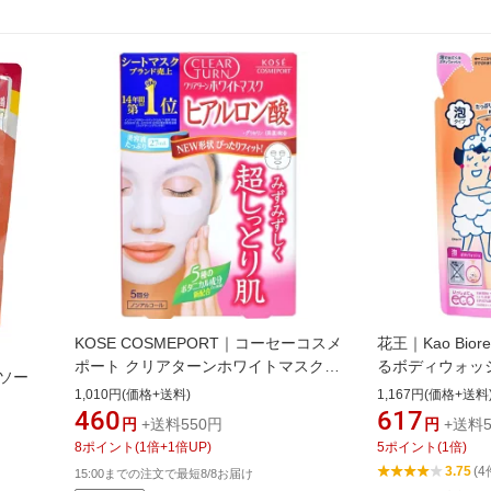
KOSE COSMEPORT｜コーセーコスメ
花王｜Kao Bio
ポート クリアターンホワイトマスクヒ
るボディウォッ
ィソー
アルロン酸
480mL うる
1,010円(価格+送料)
1,167円(価格+送料
ィの香り【rb_p
460
617
円
+送料550円
円
+送料5
8
ポイント
(
1
倍+
1
倍UP)
5
ポイント
(
1
倍)
3.75
(4
15:00までの注文で最短8/8お届け