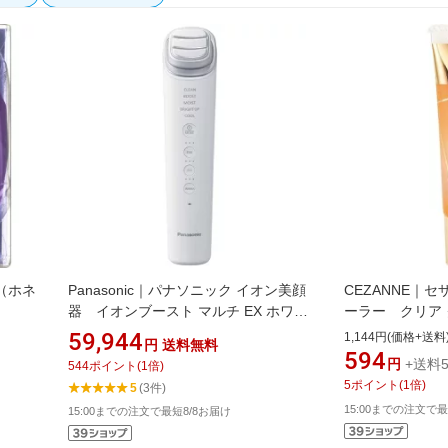
E（ホネ
Panasonic｜パナソニック イオン美顔
CEZANNE｜
器 イオンブースト マルチ EX ホワイ
ーラー クリア
クリス
ト EH-SS85-W [イオン導入美顔器 /国
59,944
1,144円(価格+送料
円
送料無料
内・海外対応]
594
円
+送料5
544
ポイント
(
1
倍)
5
ポイント
(
1
倍)
5
(3件)
15:00までの注文で最
15:00までの注文で最短8/8お届け