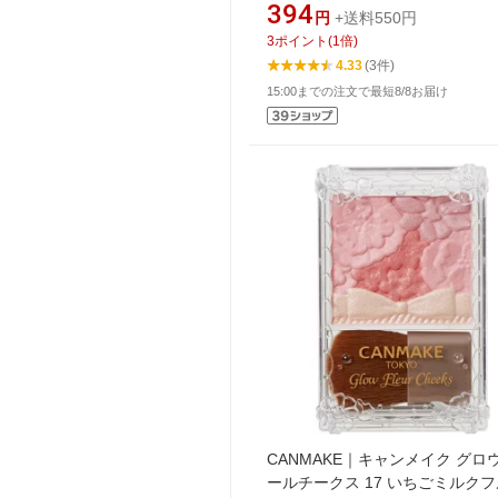
（360g）〔ボディソープ〕【rb_
394
円
+送料550円
3
ポイント
(
1
倍)
4.33
(3件)
15:00までの注文で最短8/8お届け
CANMAKE｜キャンメイク グロ
ールチークス 17 いちごミルク