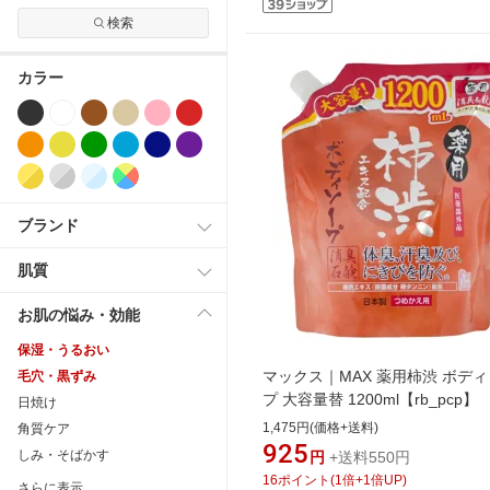
検索
カラー
ブランド
肌質
お肌の悩み・効能
保湿・うるおい
マックス｜MAX 薬用柿渋 ボデ
毛穴・黒ずみ
プ 大容量替 1200ml【rb_pcp】
日焼け
1,475円(価格+送料)
角質ケア
925
しみ・そばかす
円
+送料550円
16
ポイント
(
1
倍+
1
倍UP)
さらに表示