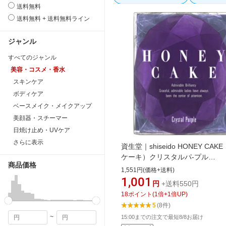
送料無料
送料無料 + 送料無料ライン
ジャンル
すべてのジャンル
美容・コスメ・香水
スキンケア
ボディケア
ベースメイク・メイクアップ
美顔器・スチーマー
日焼け止め・UVケア
さらに表示
資生堂｜shiseido HONEY CAK
ケーキ）クリスタルパ-プル
商品価格
RN（110g）固形［洗顔石鹸］ 
1,551円(価格+送料)
タルパ-プルRN【rb_pcp】
1,001
円
+送料550円
18
ポイント
(
1
倍+
1
倍UP)
5
(8件)
~
15:00までの注文で最短8/8お届け