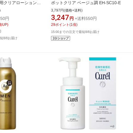
薬用クリアローション
ポットクリア ベージュ調 EH-SC10-E
pcp】
)
3,797円(価格+送料)
3,247
50円
円
+送料550円
倍UP)
29
ポイント
(
1
倍)
)
15:00までの注文で最短8/8お届け
短8/8お届け