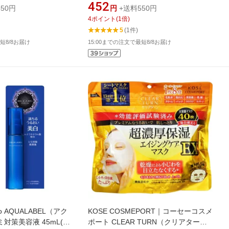
452
50円
円
+送料550円
4
ポイント
(
1
倍)
5
(1件)
短8/8お届け
15:00までの注文で最短8/8お届け
o AQUALABEL（アク
KOSE COSMEPORT｜コーセーコスメ
対策美容液 45mL(ア
ポート CLEAR TURN（クリアター