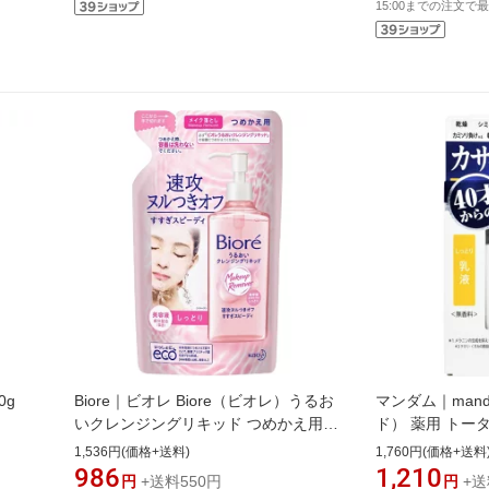
15:00までの注文で最
0g
Biore｜ビオレ Biore（ビオレ）うるお
マンダム｜mand
いクレンジングリキッド つめかえ用
ド） 薬用 トー
210mL【rb_pcp】
外品）（100ml
1,536円(価格+送料)
1,760円(価格+送料
986
1,210
円
+送料550円
円
+送