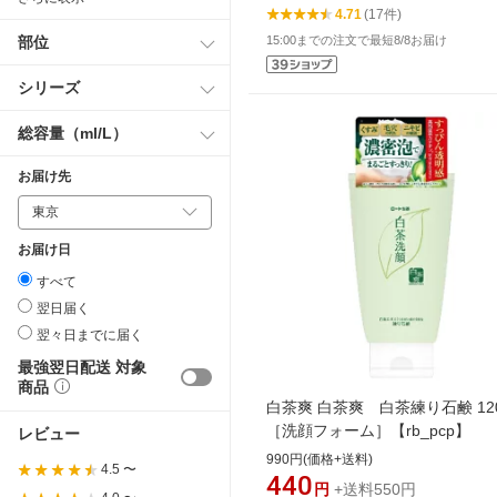
4.71
(17件)
部位
15:00までの注文で最短8/8お届け
シリーズ
総容量（ml/L）
お届け先
お届け日
すべて
翌日届く
翌々日までに届く
最強翌日配送 対象
商品
白茶爽 白茶爽 白茶練り石鹸 12
［洗顔フォーム］【rb_pcp】
レビュー
990円(価格+送料)
4.5 〜
440
円
+送料550円