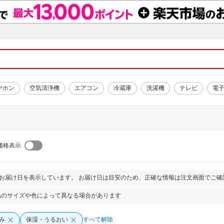
ヤホン
空気清浄機
エアコン
冷蔵庫
洗濯機
テレビ
電
価格表示
とお届け日を表示しています。 お届け日は目安のため、正確な情報は注文画面でご確
品のサイズや色によって異なる場合があります
み
保湿・うるおい
すべて解除