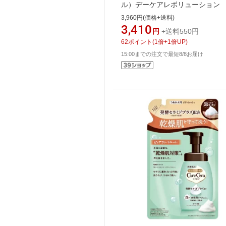
ル）デーケアレボリューショ
ba(35ml)(医薬部外品)[乳液]
3,960円(価格+送料)
3,410
円
+送料550円
62
ポイント
(
1
倍+
1
倍UP)
15:00までの注文で最短8/8お届け