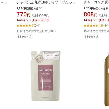
ン ＋
シャボン玉 無添加ボディソープたっぷ
チャーコンク 
り泡つめかえ （470ml） 〔ボディソー
（200ml）【rb_
1,320円(価格+送料)
1,358円(価格+送料
プ〕【rb_pcp】
770
808
円
+送料550円
円
+送料5
14
ポイント
(
1
倍+
1
倍UP)
14
ポイント
(
1
倍+
1
5
(2件)
4.5
(4件
15:00までの注文で最短8/8お届け
15:00までの注文で最