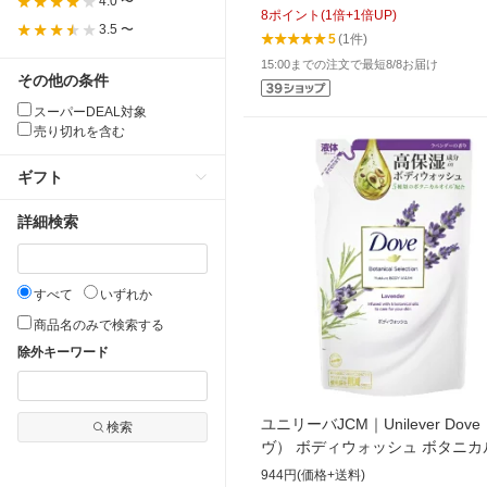
4.0 〜
8
ポイント
(
1
倍+
1
倍UP)
3.5 〜
5
(1件)
15:00までの注文で最短8/8お届け
その他の条件
スーパーDEAL対象
売り切れを含む
ギフト
詳細検索
すべて
いずれか
商品名のみで検索する
除外キーワード
ユニリーバJCM｜Unilever Dov
検索
ヴ） ボディウォッシュ ボタニカ
レクション ラベンダー つめかえ
944円(価格+送料)