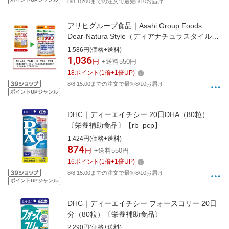
8/8 15:00までの注文で最短8/10お届け
アサヒグループ食品｜Asahi Group Foods
Dear-Natura Style（ディアナチュラスタイル）
49アミノマルチビタミン＆ミネラル 20日分
1,586円(価格+送料)
（80粒入）
1,036
円
+送料550円
18
ポイント
(
1
倍+
1
倍UP)
8/8 15:00までの注文で最短8/10お届け
ポイントUPジャンル
DHC｜ディーエイチシー 20日DHA（80粒）
〔栄養補助食品〕【rb_pcp】
1,424円(価格+送料)
874
円
+送料550円
16
ポイント
(
1
倍+
1
倍UP)
8/8 15:00までの注文で最短8/10お届け
ポイントUPジャンル
DHC｜ディーエイチシー フォースコリー 20日
分（80粒）〔栄養補助食品〕
2,290円(価格+送料)