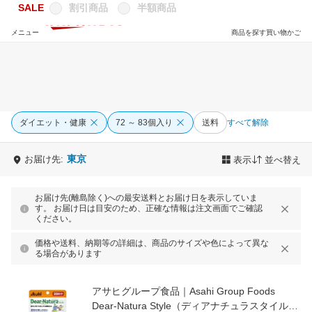
SALE
割引商品
半額商品
メニュー
商品を探す
買い物かご
ダイエット・健康
72 ～ 83個入り
送料
すべて解除
東京
お届け先:
表示
並べ替え
お届け先(離島除く)への最安送料とお届け日を表示していま
す。 お届け日は目安のため、正確な情報は注文画面でご確認
ください。
価格や送料、納期等の詳細は、商品のサイズや色によって異な
る場合があります
アサヒグループ食品｜Asahi Group Foods
Dear-Natura Style（ディアナチュラスタイル）