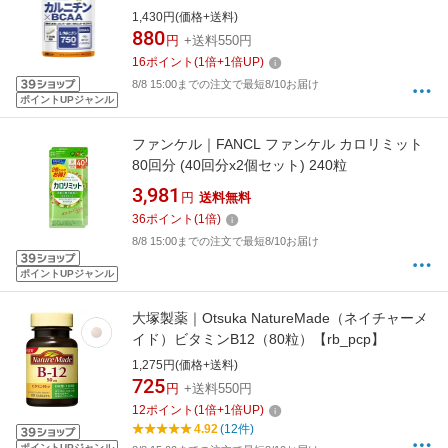
カルニチン×BCAA 20日分（80粒入）〔栄養補
1,430円(価格+送料)
助食品〕
880
円
+送料550円
16
ポイント
(
1
倍+
1
倍UP)
8/8 15:00までの注文で最短8/10お届け
ポイントUPジャンル
ファンケル｜FANCL ファンケル カロリミット
80回分 (40回分x2個セット) 240粒
3,981
円
送料無料
36
ポイント
(
1
倍)
8/8 15:00までの注文で最短8/10お届け
ポイントUPジャンル
大塚製薬｜Otsuka NatureMade（ネイチャーメ
イド）ビタミンB12（80粒）【rb_pcp】
1,275円(価格+送料)
725
円
+送料550円
12
ポイント
(
1
倍+
1
倍UP)
4.92
(12件)
ポイントUPジャンル