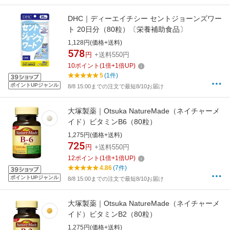
DHC｜ディーエイチシー セントジョーンズワー
ト 20日分（80粒）〔栄養補助食品〕
1,128円(価格+送料)
578
円
+送料550円
10
ポイント
(
1
倍+
1
倍UP)
5
(1件)
ポイントUPジャンル
8/8 15:00までの注文で最短8/10お届け
大塚製薬｜Otsuka NatureMade（ネイチャーメ
イド）ビタミンB6（80粒）
1,275円(価格+送料)
725
円
+送料550円
12
ポイント
(
1
倍+
1
倍UP)
4.86
(7件)
ポイントUPジャンル
8/8 15:00までの注文で最短8/10お届け
大塚製薬｜Otsuka NatureMade（ネイチャーメ
イド）ビタミンB2（80粒）
1,275円(価格+送料)