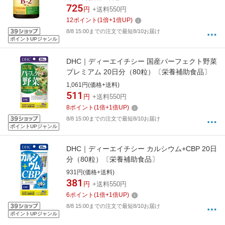
725
円
+送料550円
12
ポイント
(
1
倍+
1
倍UP)
8/8 15:00までの注文で最短8/10お届け
ポイントUPジャンル
DHC｜ディーエイチシー 国産パーフェクト野菜
プレミアム 20日分（80粒）〔栄養補助食品〕
1,061円(価格+送料)
511
円
+送料550円
8
ポイント
(
1
倍+
1
倍UP)
8/8 15:00までの注文で最短8/10お届け
ポイントUPジャンル
DHC｜ディーエイチシー カルシウム+CBP 20日
分（80粒）〔栄養補助食品〕
931円(価格+送料)
381
円
+送料550円
6
ポイント
(
1
倍+
1
倍UP)
8/8 15:00までの注文で最短8/10お届け
ポイントUPジャンル