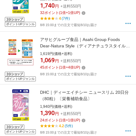
1,740
円
+送料550円
32
ポイント
(
1
倍+
1
倍UP)
4
(7件)
ポイントUPジャンル
8/8 15:00までの注文で最短8/10お届け
アサヒグループ食品｜Asahi Group Foods
Dear-Natura Style（ディアナチュラスタイル）
EPA×DHA＋ナットウキナーゼ 20日分（80粒
1,619円(価格+送料)
入）〔栄養補助食品〕
1,069
円
+送料550円
45
ポイント
(
1
倍+
4
倍UP)
8/8 15:00までの注文で最短8/10お届け
ポイントUPジャンル
DHC｜ディーエイチシー ニュースリム 20日分
（80粒）〔栄養補助食品〕
1,940円(価格+送料)
1,390
円
+送料550円
24
ポイント
(
1
倍+
1
倍UP)
4.2
(5件)
ポイントUPジャンル
8/8 15:00までの注文で最短8/10お届け