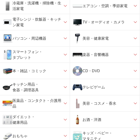
冷蔵庫・洗濯機・掃除機・生
エアコン・空調・季節家電
活家電
電子レンジ・炊飯器・キッチ
TV・オーディオ・カメラ
ン家電
パソコン・周辺機器
美容・健康家電
スマートフォン・
楽器・音響機器
タブレット
本・雑誌・コミック
CD・DVD
キッチン用品・
テレビゲーム
食器・調理器具
医薬品・コンタクト・介護用
美容・コスメ・香水
品
ダイエット・
お酒・洋酒
健康用品
キッズ・ベビー・
おもちゃ
マタニティ