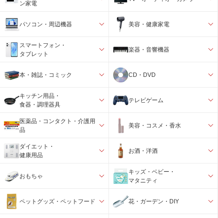
ン家電
パソコン・周辺機器
美容・健康家電
スマートフォン・
楽器・音響機器
タブレット
本・雑誌・コミック
CD・DVD
キッチン用品・
テレビゲーム
食器・調理器具
医薬品・コンタクト・介護用
美容・コスメ・香水
品
ダイエット・
お酒・洋酒
健康用品
キッズ・ベビー・
おもちゃ
マタニティ
ペットグッズ・ペットフード
花・ガーデン・DIY