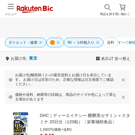
メニュー
商品を探す
買い物かご
ダイエット・健康
96 ～ 149個入り
送料
すべて解
東京
お届け先:
表示
並べ替え
お届け先(離島除く)への最安送料とお届け日を表示していま
す。 お届け日は目安のため、正確な情報は注文画面でご確認
ください。
価格や送料、納期等の詳細は、商品のサイズや色によって異な
る場合があります
DHC｜ディーエイチシー 醗酵黒セサミン＋スタ
ミナ 20日分（120粒）〔栄養補助食品〕
1,590円(価格+送料)