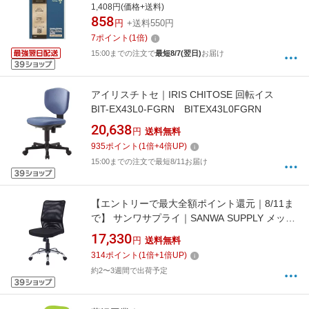
NO-605GP [5mm /方眼罫線]
1,408円(価格+送料)
858
円
+送料550円
7
ポイント
(
1
倍)
15:00までの注文で
最短8/7(翌日)
お届け
アイリスチトセ｜IRIS CHITOSE 回転イス
BIT-EX43L0-FGRN BITEX43L0FGRN
20,638
円
送料無料
935
ポイント
(
1
倍+
4
倍UP)
15:00までの注文で最短8/11お届け
【エントリーで最大全額ポイント還元｜8/11ま
で】 サンワサプライ｜SANWA SUPPLY メッシ
ュOAチェア （肘掛なし・ブラック） SNC-
17,330
円
送料無料
NET16BK[SNCNET16BK]
314
ポイント
(
1
倍+
1
倍UP)
約2〜3週間で出荷予定