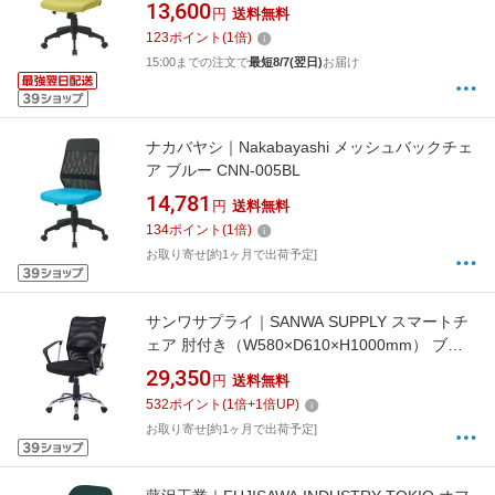
13,600
円
送料無料
123
ポイント
(
1
倍)
15:00までの注文で
最短8/7(翌日)
お届け
ナカバヤシ｜Nakabayashi メッシュバックチェ
ア ブルー CNN-005BL
14,781
円
送料無料
134
ポイント
(
1
倍)
お取り寄せ[約1ヶ月で出荷予定]
サンワサプライ｜SANWA SUPPLY スマートチ
ェア 肘付き（W580×D610×H1000mm） ブラ
ック SNC-NET16ABK-BLE [アームレストあり]
29,350
円
送料無料
532
ポイント
(
1
倍+
1
倍UP)
お取り寄せ[約1ヶ月で出荷予定]