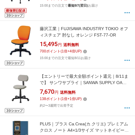
15:00までの注文で
最短8/7(翌日)
お届け
藤沢工業｜FUJISAWA INDUSTRY TOKIO オフ
ィスチェア 肘なし オレンジ FST-77-OR
15,495
円
送料無料
700
ポイント
(
1
倍+
4
倍UP)
15:00までの注文で最短8/11お届け
【エントリーで最大全額ポイント還元｜8/11ま
で】 サンワサプライ｜SANWA SUPPLY OAチ
ェア [W520xD520xH720〜810mm] ライトグレ
7,670
円
送料無料
ー SNC-A1LGY[SNCA1LGY]
138
ポイント
(
1
倍+
1
倍UP)
約2〜3週間で出荷予定
PLUS｜プラス Ca.Crea(カ.クリエ) プレミアム
クロス ノート A4×1/3サイズ マットネイビー