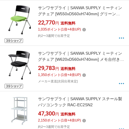
サンワサプライ｜SANWA SUPPLY ミーティン
グチェア [W550xD560xH740mm] グリーン
SNC-ST6G[SNCST6G]
22,770
円
送料無料
1,035
ポイント
(
1
倍+
4
倍UP)
約2〜3週間で出荷予定
サンワサプライ｜SANWA SUPPLY ミーティン
グチェア [W620xD560xH740mm] メモ台付き
ブラック SNC-ST6MABK[SNCST6MABK] 【メ
29,783
円
送料無料
ーカー直送・時間指定・返品不可】
1,350
ポイント
(
1
倍+
4
倍UP)
メーカー直送[次回出荷未定]
サンワサプライ｜SANWA SUPPLY スチール製
パソコンラック RAC-EC2SN2
47,300
円
送料無料
2,150
ポイント
(
1
倍+
4
倍UP)
約2〜3週間で出荷予定