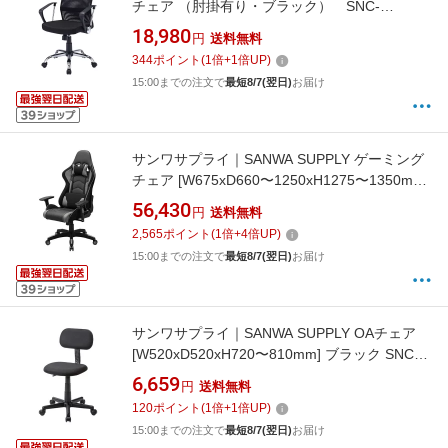
チェア （肘掛有り・ブラック） SNC-
NET16ABK[SNCNET16ABK]
18,980
円
送料無料
344
ポイント
(
1
倍+
1
倍UP)
15:00までの注文で
最短8/7(翌日)
お届け
サンワサプライ｜SANWA SUPPLY ゲーミング
チェア [W675xD660〜1250xH1275〜1350mm]
グレー SNC-L18GY[SNCL18GY]
56,430
円
送料無料
2,565
ポイント
(
1
倍+
4
倍UP)
15:00までの注文で
最短8/7(翌日)
お届け
サンワサプライ｜SANWA SUPPLY OAチェア
[W520xD520xH720〜810mm] ブラック SNC-
A1BK[SNCA1BK]
6,659
円
送料無料
120
ポイント
(
1
倍+
1
倍UP)
15:00までの注文で
最短8/7(翌日)
お届け