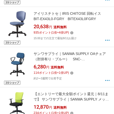
アイリスチトセ｜IRIS CHITOSE 回転イス
BIT-EX43L0-FGRY BITEX43L0FGRY
20,638
円
送料無料
935
ポイント
(
1
倍+
4
倍UP)
15:00までの注文で最短8/11お届け
サンワサプライ｜SANWA SUPPLY OAチェア
（肘掛有り・ブルー） SNC-
A1ABL[SNCA1ABL]
6,280
円
送料無料
114
ポイント
(
1
倍+
1
倍UP)
約2〜3週間で出荷予定
【エントリーで最大全額ポイント還元｜8/11ま
で】 サンワサプライ｜SANWA SUPPLY メッシ
ュチェア（肘掛有り・グリーン） SNC-
12,870
円
送料無料
NET14AG[SNCNET14AG]
234
ポイント
(
1
倍+
1
倍UP)