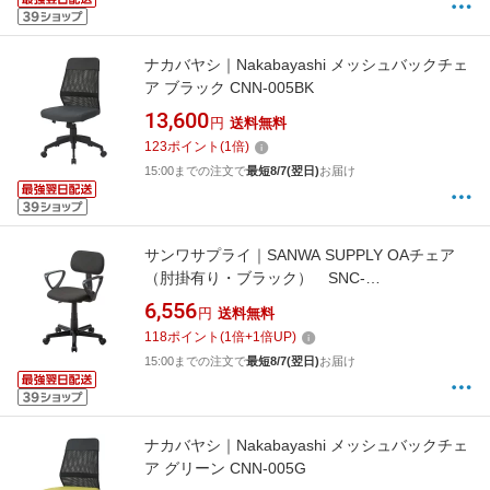
ナカバヤシ｜Nakabayashi メッシュバックチェ
ア ブラック CNN-005BK
13,600
円
送料無料
123
ポイント
(
1
倍)
15:00までの注文で
最短8/7(翌日)
お届け
サンワサプライ｜SANWA SUPPLY OAチェア
（肘掛有り・ブラック） SNC-
A1ABK[SNCA1ABK]
6,556
円
送料無料
118
ポイント
(
1
倍+
1
倍UP)
15:00までの注文で
最短8/7(翌日)
お届け
ナカバヤシ｜Nakabayashi メッシュバックチェ
ア グリーン CNN-005G