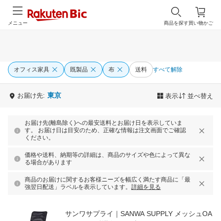
メニュー
商品を探す
買い物かご
オフィス家具
既製品
布
送料
すべて解除
東京
お届け先:
表示
並べ替え
お届け先(離島除く)への最安送料とお届け日を表示していま
す。 お届け日は目安のため、正確な情報は注文画面でご確認
ください。
価格や送料、納期等の詳細は、商品のサイズや色によって異な
る場合があります
商品のお届けに関するお客様ニーズを幅広く満たす商品に「最
強翌日配送」ラベルを表示しています。
詳細を見る
サンワサプライ｜SANWA SUPPLY メッシュOA