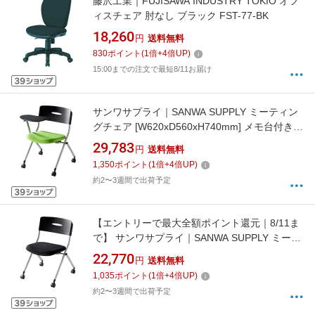
藤沢工業｜FUJISAWA INDUSTRY TOKIO オフ
ィスチェア 肘なし ブラック FST-77-BK
18,260
円
送料無料
830
ポイント
(
1
倍+
4
倍UP)
15:00までの注文で最短8/11お届け
サンワサプライ｜SANWA SUPPLY ミーティン
グチェア [W620xD560xH740mm] メモ台付き
グリーン SNC-ST6MAG[SNCST6MAG]
29,783
円
送料無料
1,350
ポイント
(
1
倍+
4
倍UP)
約2〜3週間で出荷予定
【エントリーで最大全額ポイント還元｜8/11ま
で】 サンワサプライ｜SANWA SUPPLY ミーテ
ィングチェア [W550xD560xH740mm] ブラック
22,770
円
送料無料
SNC-ST6BK[SNCST6BK]
1,035
ポイント
(
1
倍+
4
倍UP)
約2〜3週間で出荷予定