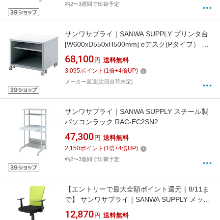
約2〜3週間で出荷予定
サンワサプライ｜SANWA SUPPLY プリンタ台
[W600xD550xH500mm] eデスク(Pタイプ） ラ
イトグレー ED-P6055LN 【メーカー直送・時
68,100
円
送料無料
間指定・返品不可】
3,095
ポイント
(
1
倍+
4
倍UP)
メーカー直送[次回出荷未定]
サンワサプライ｜SANWA SUPPLY スチール製
パソコンラック RAC-EC2SN2
47,300
円
送料無料
2,150
ポイント
(
1
倍+
4
倍UP)
約2〜3週間で出荷予定
【エントリーで最大全額ポイント還元｜8/11ま
で】 サンワサプライ｜SANWA SUPPLY メッシ
ュチェア（肘掛有り・グリーン） SNC-
12,870
円
送料無料