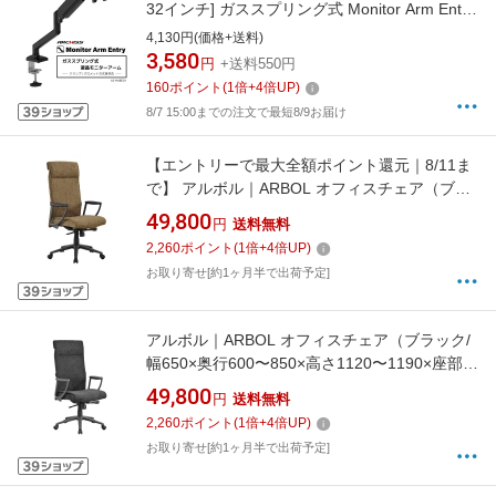
32インチ] ガススプリング式 Monitor Arm Entry
ブラック AS-MABE01
4,130円(価格+送料)
3,580
円
+送料550円
160
ポイント
(
1
倍+
4
倍UP)
8/7 15:00までの注文で最短8/9お届け
【エントリーで最大全額ポイント還元｜8/11ま
で】 アルボル｜ARBOL オフィスチェア（ブラ
ウン/幅650×奥行600〜850×高さ1120〜1190×
49,800
円
送料無料
座部高430〜510×肘高630mm）【キャンセル・
2,260
ポイント
(
1
倍+
4
倍UP)
返品不可】
お取り寄せ[約1ヶ月半で出荷予定]
アルボル｜ARBOL オフィスチェア（ブラック/
幅650×奥行600〜850×高さ1120〜1190×座部高
430〜510×肘高630mm）【キャンセル・返品不
49,800
円
送料無料
可】
2,260
ポイント
(
1
倍+
4
倍UP)
お取り寄せ[約1ヶ月半で出荷予定]