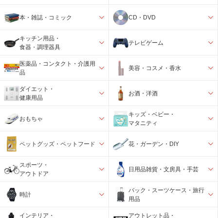
本・雑誌・コミック
CD・DVD
キッチン用品・
テレビゲーム
食器・調理器具
医薬品・コンタクト・介護用
美容・コスメ・香水
品
ダイエット・
お酒・洋酒
健康用品
キッズ・ベビー・
おもちゃ
マタニティ
ペットグッズ・ペットフード
花・ガーデン・DIY
スポーツ・
日用品雑貨・文房具・手芸
アウトドア
バック・スーツケース・旅行
時計
用品
インテリア・
アウトレット品・