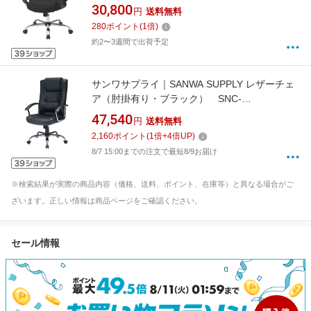
[アームレストあり /リクライニングあり]
30,800
円
送料無料
280
ポイント
(
1
倍)
約2〜3週間で出荷予定
サンワサプライ｜SANWA SUPPLY レザーチェ
ア（肘掛有り・ブラック） SNC-
L7K[SNCL7K]
47,540
円
送料無料
2,160
ポイント
(
1
倍+
4
倍UP)
8/7 15:00までの注文で最短8/9お届け
※検索結果が実際の商品内容（価格、送料、ポイント、在庫等）と異なる場合がご
ざいます。正しい情報は商品ページをご確認ください。
セール情報