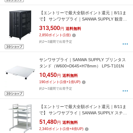
【エントリーで最大全額ポイント還元｜8/11ま
で】 サンワサプライ｜SANWA SUPPLY 観音扉
19インチマウントサーバーラック(24U) CP-
313,500
円
送料無料
SVCKAN24U
2,850
ポイント
(
1
倍)
約2〜3週間で出荷予定
サンワサプライ｜SANWA SUPPLY プリンタス
タンド（W600×D645×H78mm） LPS-T101N
10,450
円
送料無料
190
ポイント
(
1
倍+
1
倍UP)
約2〜3週間で出荷予定
【エントリーで最大全額ポイント還元｜8/11ま
で】 サンワサプライ｜SANWA SUPPLY スチー
ル製ハイスタンドパソコンラック
51,480
円
送料無料
（W670×D644×H1071mm） RAC-EC7SN2
2,340
ポイント
(
1
倍+
4
倍UP)