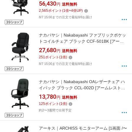
グレー SNC-L18GY[SNCL18GY]
56,430
円
送料無料
2,565
ポイント
(
1
倍+
4
倍UP)
8/7 15:00までの注文で最短8/9お届け
ナカバヤシ｜Nakabayashi ファブリックポケッ
トコイルチェア ブラック CCF-501BK [アーム
レストあり /ロッキングあり]
27,680
円
送料無料
251
ポイント
(
1
倍)
8/7 15:00までの注文で最短8/9お届け
ナカバヤシ｜Nakabayashi OAレザーチェア ハ
イバック ブラック CCL-002D [アームレストあ
り]
13,780
円
送料無料
125
ポイント
(
1
倍)
約2〜3週間で出荷予定
アーキス｜ARCHISS モニターアーム [1画面 /〜