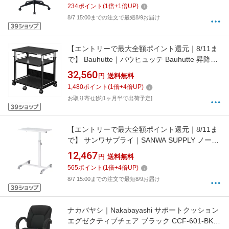
NET14AG[SNCNET14AG]
234
ポイント
(
1
倍+
1
倍UP)
8/7 15:00までの注文で最短8/9お届け
【エントリーで最大全額ポイント還元｜8/11ま
で】 Bauhutte｜バウヒュッテ Bauhutte 昇降式
プリンター台 BC-BHS-600P-
32,560
円
送料無料
BK[BCBHS600PBK]
1,480
ポイント
(
1
倍+
4
倍UP)
お取り寄せ[約1ヶ月半で出荷予定]
【エントリーで最大全額ポイント還元｜8/11ま
で】 サンワサプライ｜SANWA SUPPLY ノート
パソコンデスク（白） NPC-13W
12,467
円
送料無料
565
ポイント
(
1
倍+
4
倍UP)
8/7 15:00までの注文で最短8/9お届け
ナカバヤシ｜Nakabayashi サポートクッション
エグゼクティブチェア ブラック CCF-601-BK