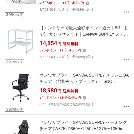
4,535
ポイント
(
1
倍+
4
倍UP)
アームレストあり /ヘッドレストあり /ロッキン
8/7 15:00までの注文で最短8/9お届け
グあり /リクライニングあり]
【エントリーで最大全額ポイント還元｜8/11ま
で】 サンワサプライ｜SANWA SUPPLY スチー
ル製机上プリンターラック
14,854
円
送料無料
（W650×D450×H605mm） MR-68WN
675
ポイント
(
1
倍+
4
倍UP)
8/7 15:00までの注文で最短8/9お届け
サンワサプライ｜SANWA SUPPLY メッシュOA
チェア （肘掛有り・ブラック） SNC-
NET16ABK[SNCNET16ABK]
18,980
円
送料無料
344
ポイント
(
1
倍+
1
倍UP)
8/7 15:00までの注文で最短8/9お届け
サンワサプライ｜SANWA SUPPLY ゲーミング
チェア [W675xD660〜1250xH1275〜1350mm]