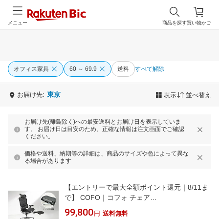
メニュー
商品を探す
買い物かご
オフィス家具
60 ～ 69.9
送料
すべて解除
東京
お届け先:
表示
並べ替え
お届け先(離島除く)への最安送料とお届け日を表示していま
す。 お届け日は目安のため、正確な情報は注文画面でご確認
ください。
価格や送料、納期等の詳細は、商品のサイズや色によって異な
る場合があります
【エントリーで最大全額ポイント還元｜8/11ま
で】 COFO｜コフォ チェア
[W650xD680xH1155〜1235mm] Chair
99,800
円
送料無料
Premium ブラック FCC-XB [オットマンあり /