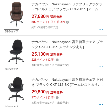
ナカバヤシ｜Nakabayashi ファブリックポケッ
トコイルチェア ブラウン CCF-501S [アームレ
ストあり /ロッキングあり]
27,680
円
送料無料
502
ポイント
(
1
倍+
1
倍UP)
約2〜3週間で出荷予定
ナカバヤシ｜Nakabayashi 高耐荷重チェア ブラ
ック CKT-111-BK [ロッキングあり]
25,130
円
送料無料
228
ポイント
(
1
倍)
お取り寄せ[約1ヶ月で出荷予定]
ナカバヤシ｜Nakabayashi 高耐荷重チェア 肘付
き ブラック CKT-112-BK [アームレストあり /ロ
ッキングあり]
29,800
円
送料無料
270
ポイント
(
1
倍)
お取り寄せ[約1ヶ月で出荷予定]