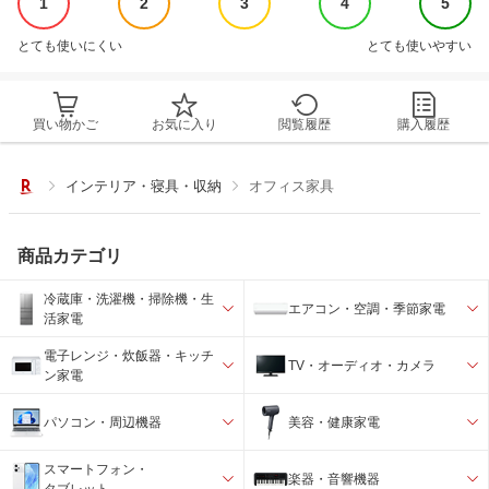
1
2
3
4
5
とても使いにくい
とても使いやすい
買い物かご
お気に入り
閲覧履歴
購入履歴
インテリア・寝具・収納
オフィス家具
商品カテゴリ
冷蔵庫・洗濯機・掃除機・生
エアコン・空調・季節家電
活家電
電子レンジ・炊飯器・キッチ
TV・オーディオ・カメラ
ン家電
パソコン・周辺機器
美容・健康家電
スマートフォン・
楽器・音響機器
タブレット