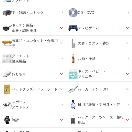
本・雑誌・コミック
CD・DVD
キッチン用品・
テレビゲーム
食器・調理器具
医薬品・コンタクト・介護用
美容・コスメ・香水
品
ダイエット・
お酒・洋酒
健康用品
キッズ・ベビー・
おもちゃ
マタニティ
ペットグッズ・ペットフード
花・ガーデン・DIY
スポーツ・
日用品雑貨・文房具・手芸
アウトドア
バック・スーツケース・旅行
時計
用品