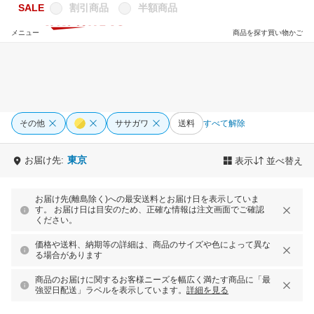
SALE
割引商品
半額商品
メニュー
商品を探す
買い物かご
その他
ササガワ
送料
すべて解除
東京
お届け先:
表示
並べ替え
お届け先(離島除く)への最安送料とお届け日を表示していま
す。 お届け日は目安のため、正確な情報は注文画面でご確認
ください。
価格や送料、納期等の詳細は、商品のサイズや色によって異な
る場合があります
商品のお届けに関するお客様ニーズを幅広く満たす商品に「最
強翌日配送」ラベルを表示しています。
詳細を見る