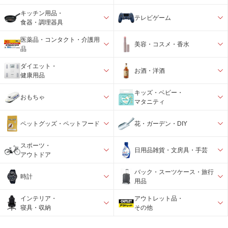
キッチン用品・
テレビゲーム
食器・調理器具
医薬品・コンタクト・介護用
美容・コスメ・香水
品
ダイエット・
お酒・洋酒
健康用品
キッズ・ベビー・
おもちゃ
マタニティ
ペットグッズ・ペットフード
花・ガーデン・DIY
スポーツ・
日用品雑貨・文房具・手芸
アウトドア
バック・スーツケース・旅行
時計
用品
インテリア・
アウトレット品・
寝具・収納
その他