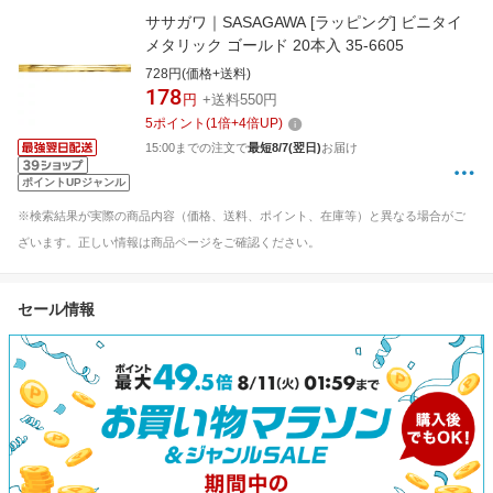
ササガワ｜SASAGAWA [ラッピング] ビニタイ
メタリック ゴールド 20本入 35-6605
728円(価格+送料)
178
円
+送料550円
5
ポイント
(
1
倍+
4
倍UP)
15:00までの注文で
最短8/7(翌日)
お届け
ポイントUPジャンル
※検索結果が実際の商品内容（価格、送料、ポイント、在庫等）と異なる場合がご
ざいます。正しい情報は商品ページをご確認ください。
セール情報