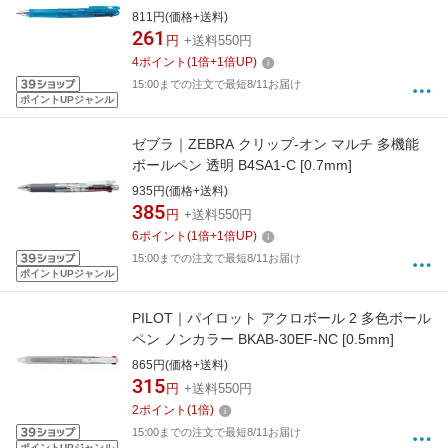
811円(価格+送料)
261
円
+送料550円
4
ポイント
(
1
倍+
1
倍UP)
15:00までの注文で最短8/11お届け
ポイントUPジャンル
ゼブラ｜ZEBRA クリップ-オン マルチ 多機能
ボールペン 透明 B4SA1-C [0.7mm]
935円(価格+送料)
385
円
+送料550円
6
ポイント
(
1
倍+
1
倍UP)
15:00までの注文で最短8/11お届け
ポイントUPジャンル
PILOT｜パイロット アクロボール 2 多色ボール
ペン ノンカラー BKAB-30EF-NC [0.5mm]
865円(価格+送料)
315
円
+送料550円
2
ポイント
(
1
倍)
15:00までの注文で最短8/11お届け
ポイントUPジャンル