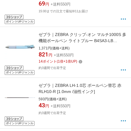
69
円
+送料550円
15:00までの注文で最短8/11お届け
ポイントUPジャンル
ゼブラ｜ZEBRA クリップ-オン マルチ1000S 多
機能ボールペン ライトブルー B4SA3-LB
[0.7mm]
1,371円(価格+送料)
821
円
+送料550円
14
ポイント
(
1
倍+
1
倍UP)
約3週間で出荷予定
ポイントUPジャンル
ゼブラ｜ZEBRA LH-1.0芯 ボールペン替芯 赤
RLH10-R [1.0mm /油性インク]
593円(価格+送料)
43
円
+送料550円
約3週間で出荷予定
ポイントUPジャンル