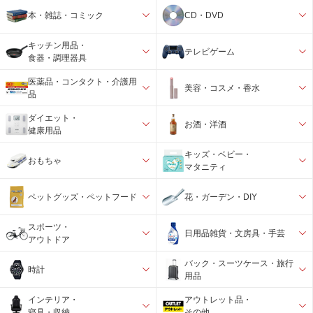
本・雑誌・コミック
CD・DVD
キッチン用品・
テレビゲーム
食器・調理器具
医薬品・コンタクト・介護用
美容・コスメ・香水
品
ダイエット・
お酒・洋酒
健康用品
キッズ・ベビー・
おもちゃ
マタニティ
ペットグッズ・ペットフード
花・ガーデン・DIY
スポーツ・
日用品雑貨・文房具・手芸
アウトドア
バック・スーツケース・旅行
時計
用品
インテリア・
アウトレット品・
寝具・収納
その他