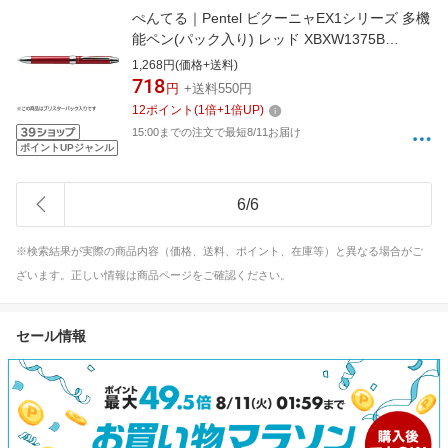
ぺんてる｜Pentel ビクーニャEX1シリーズ 多機
能ペン(パック入り) レッド XBXW1375B
[0.7mm]
1,268円(価格+送料)
718
円
+送料550円
12
ポイント
(
1
倍+
1
倍UP)
15:00までの注文で最短8/11お届け
ポイントUPジャンル
6
/
6
※検索結果が実際の商品内容（価格、送料、ポイント、在庫等）と異なる場合がご
ざいます。正しい情報は商品ページをご確認ください。
セール情報