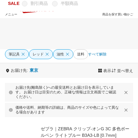
SALE
割引商品
半額商品
メニュー
商品を探す
買い物かご
筆記具
レッド
油性
送料
すべて解除
東京
お届け先:
表示
並べ替え
お届け先(離島除く)への最安送料とお届け日を表示していま
す。 お届け日は目安のため、正確な情報は注文画面でご確認
ください。
価格や送料、納期等の詳細は、商品のサイズや色によって異な
る場合があります
ゼブラ｜ZEBRA クリップ-オンG 3C 多色ボー
ルペン ライトブルー B3A3-LB [0.7mm]