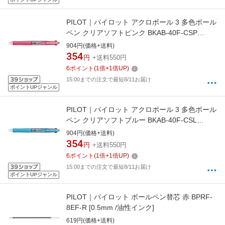
PILOT｜パイロット アクロボール 3 多色ボール
ペン クリアソフトピンク BKAB-40F-CSP
[0.7mm]
904円(価格+送料)
354
円
+送料550円
6
ポイント
(
1
倍+
1
倍UP)
15:00までの注文で最短8/11お届け
ポイントUPジャンル
PILOT｜パイロット アクロボール 3 多色ボール
ペン クリアソフトブルー BKAB-40F-CSL
[0.7mm]
904円(価格+送料)
354
円
+送料550円
6
ポイント
(
1
倍+
1
倍UP)
15:00までの注文で最短8/11お届け
ポイントUPジャンル
PILOT｜パイロット ボールペン替芯 赤 BPRF-
8EF-R [0.5mm /油性インク]
619円(価格+送料)