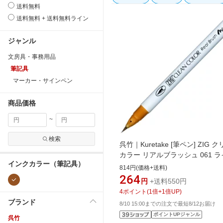
送料無料
送料無料 + 送料無料ライン
ジャンル
文房具・事務用品
筆記具
マーカー・サインペン
商品価格
~
検索
呉竹｜Kuretake [筆ペン] ZIG 
カラー リアルブラッシュ 061 
インクカラー（筆記具）
ブラウン RB-6000AT-061
814円(価格+送料)
264
円
+送料550円
4
ポイント
(
1
倍+
1
倍UP)
ブランド
8/10 15:00までの注文で最短8/12お届け
ポイントUPジャンル
呉竹