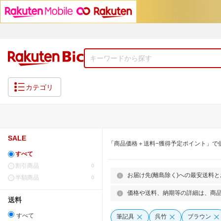
カテゴリ
SALE
「商品価格＋送料−獲得予定ポイント」で
すべて
割引商品
0
お届け先(離島除く)への最安送料
半額商品
0
価格や送料、納期等の詳細は、商
送料
すべて
筆記具
呉竹
ブラウン