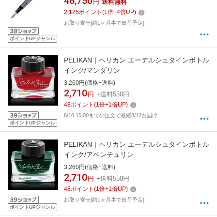
46,750
円
送料無料
2,125
ポイント
(
1
倍+
4
倍UP)
お取り寄せ[約1ヶ月半で出荷予定]
ポイントUPジャンル
PELIKAN｜ペリカン エーデルシュタインボトル
インク/マンダリン
3,260円(価格+送料)
2,710
円
+送料550円
48
ポイント
(
1
倍+
1
倍UP)
8/10 15:00までの注文で最短8/12お届け
ポイントUPジャンル
PELIKAN｜ペリカン エーデルシュタインボトル
インク/アベンチュリン
3,260円(価格+送料)
2,710
円
+送料550円
48
ポイント
(
1
倍+
1
倍UP)
お取り寄せ[約1ヶ月半で出荷予定]
ポイントUPジャンル