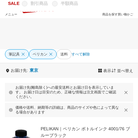
SALE
割引商品
半額商品
メニュー
商品を探す
買い物かご
筆記具
ペリカン
送料
すべて解除
東京
お届け先:
表示
並べ替え
お届け先(離島除く)への最安送料とお届け日を表示していま
す。 お届け日は目安のため、正確な情報は注文画面でご確認
ください。
価格や送料、納期等の詳細は、商品のサイズや色によって異な
る場合があります
PELIKAN｜ペリカン ボトルインク 4001/76 ブ
ルーブラック