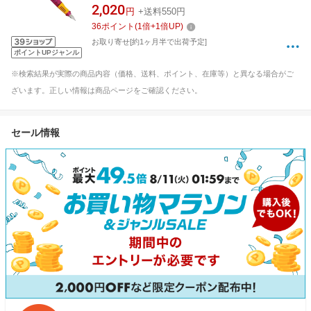
2,020
円
+送料550円
36
ポイント
(
1
倍+
1
倍UP)
お取り寄せ[約1ヶ月半で出荷予定]
ポイントUPジャンル
※検索結果が実際の商品内容（価格、送料、ポイント、在庫等）と異なる場合がご
ざいます。正しい情報は商品ページをご確認ください。
セール情報