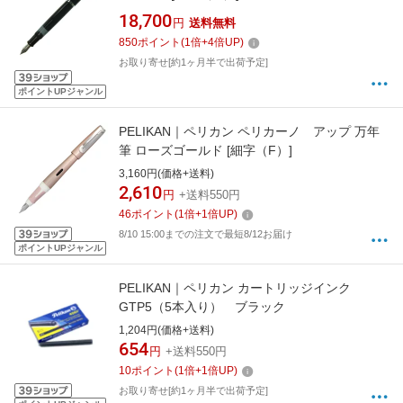
18,700
円
送料無料
850
ポイント
(
1
倍+
4
倍UP)
お取り寄せ[約1ヶ月半で出荷予定]
ポイントUPジャンル
PELIKAN｜ペリカン ペリカーノ アップ 万年
筆 ローズゴールド [細字（F）]
3,160円(価格+送料)
2,610
円
+送料550円
46
ポイント
(
1
倍+
1
倍UP)
8/10 15:00までの注文で最短8/12お届け
ポイントUPジャンル
PELIKAN｜ペリカン カートリッジインク
GTP5（5本入り） ブラック
1,204円(価格+送料)
654
円
+送料550円
10
ポイント
(
1
倍+
1
倍UP)
お取り寄せ[約1ヶ月半で出荷予定]