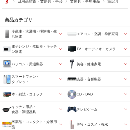
日用品雑貨・文房具・手芸
文房具・事務用品
筆記具
商品カテゴリ
冷蔵庫・洗濯機・掃除機・生
エアコン・空調・季節家電
活家電
電子レンジ・炊飯器・キッチ
TV・オーディオ・カメラ
ン家電
パソコン・周辺機器
美容・健康家電
スマートフォン・
楽器・音響機器
タブレット
本・雑誌・コミック
CD・DVD
キッチン用品・
テレビゲーム
食器・調理器具
医薬品・コンタクト・介護用
美容・コスメ・香水
品