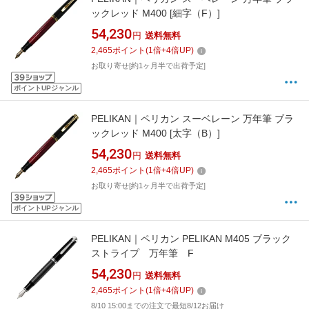
ックレッド M400 [細字（F）]
54,230
円
送料無料
2,465
ポイント
(
1
倍+
4
倍UP)
お取り寄せ[約1ヶ月半で出荷予定]
ポイントUPジャンル
PELIKAN｜ペリカン スーベレーン 万年筆 ブラ
ックレッド M400 [太字（B）]
54,230
円
送料無料
2,465
ポイント
(
1
倍+
4
倍UP)
お取り寄せ[約1ヶ月半で出荷予定]
ポイントUPジャンル
PELIKAN｜ペリカン PELIKAN M405 ブラック
ストライプ 万年筆 F
54,230
円
送料無料
2,465
ポイント
(
1
倍+
4
倍UP)
8/10 15:00までの注文で最短8/12お届け