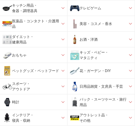
キッチン用品・
テレビゲーム
食器・調理器具
医薬品・コンタクト・介護用
美容・コスメ・香水
品
ダイエット・
お酒・洋酒
健康用品
キッズ・ベビー・
おもちゃ
マタニティ
ペットグッズ・ペットフード
花・ガーデン・DIY
スポーツ・
日用品雑貨・文房具・手芸
アウトドア
バック・スーツケース・旅行
時計
用品
インテリア・
アウトレット品・
寝具・収納
その他