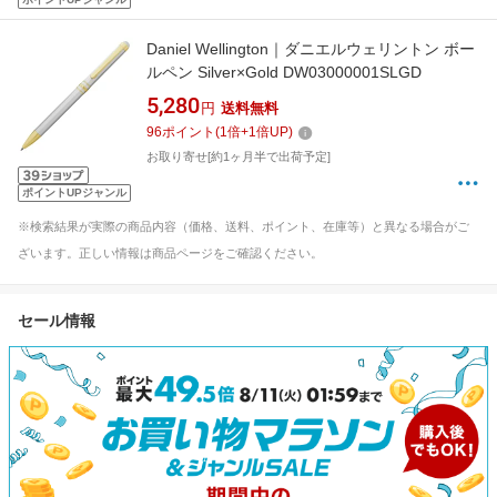
Daniel Wellington｜ダニエルウェリントン ボー
ルペン Silver×Gold DW03000001SLGD
5,280
円
送料無料
96
ポイント
(
1
倍+
1
倍UP)
お取り寄せ[約1ヶ月半で出荷予定]
ポイントUPジャンル
※検索結果が実際の商品内容（価格、送料、ポイント、在庫等）と異なる場合がご
ざいます。正しい情報は商品ページをご確認ください。
セール情報