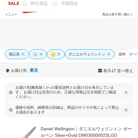
SALE
割引商品
半額商品
メニュー
商品を探す
買い物かご
筆記具
ダニエルウェリントン
送料
すべ
東京
お届け先:
表示
並べ替え
お届け先(離島除く)への最安送料とお届け日を表示していま
す。 お届け日は目安のため、正確な情報は注文画面でご確認
ください。
価格や送料、納期等の詳細は、商品のサイズや色によって異な
る場合があります
Daniel Wellington｜ダニエルウェリントン ボー
ルペン Silver×Gold DW03000002SLGD