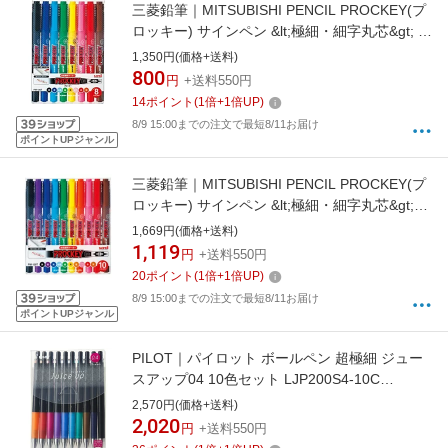
三菱鉛筆｜MITSUBISHI PENCIL PROCKEY(プ
ロッキー) サインペン &lt;極細・細字丸芯&gt; 8
色セット PM120T8CN
1,350円(価格+送料)
800
円
+送料550円
14
ポイント
(
1
倍+
1
倍UP)
8/9 15:00までの注文で最短8/11お届け
ポイントUPジャンル
三菱鉛筆｜MITSUBISHI PENCIL PROCKEY(プ
ロッキー) サインペン &lt;極細・細字丸芯&gt;
10色セット PM120T10CN
1,669円(価格+送料)
1,119
円
+送料550円
20
ポイント
(
1
倍+
1
倍UP)
8/9 15:00までの注文で最短8/11お届け
ポイントUPジャンル
PILOT｜パイロット ボールペン 超極細 ジュー
スアップ04 10色セット LJP200S4-10C
[0.4mm]
2,570円(価格+送料)
2,020
円
+送料550円