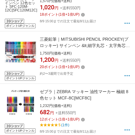
1,570円(価格+送料)
1,020
円
+送料550円
18
ポイント
(
1
倍+
1
倍UP)
8/9 15:00までの注文で最短8/11お届け
ポイントUPジャンル
三菱鉛筆｜MITSUBISHI PENCIL PROCKEY(プ
ロッキー) サインペン &lt;細字丸芯・太字角芯
&gt; 10色セット PM150TR10C
1,750円(価格+送料)
1,200
円
+送料550円
20
ポイント
(
1
倍+
1
倍UP)
約2〜3週間で出荷予定
ポイントUPジャンル
ゼブラ｜ZEBRA マッキー 油性マーカー 極細 8
色セット MCF-8C[MCF8C]
1,232円(価格+送料)
682
円
+送料550円
12
ポイント
(
1
倍+
1
倍UP)
5
(1件)
ポイントUPジャンル
8/9 15:00までの注文で最短8/11お届け