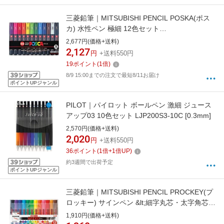
三菱鉛筆｜MITSUBISHI PENCIL POSKA(ポス
カ) 水性ペン 極細 12色セット
PC1M12C[PC1M12C]
2,677円(価格+送料)
2,127
円
+送料550円
19
ポイント
(
1
倍)
8/9 15:00までの注文で最短8/11お届け
ポイントUPジャンル
PILOT｜パイロット ボールペン 激細 ジュース
アップ03 10色セット LJP200S3-10C [0.3mm]
2,570円(価格+送料)
2,020
円
+送料550円
36
ポイント
(
1
倍+
1
倍UP)
約3週間で出荷予定
ポイントUPジャンル
三菱鉛筆｜MITSUBISHI PENCIL PROCKEY(プ
ロッキー) サインペン &lt;細字丸芯・太字角芯
&gt; 12色セット
1,910円(価格+送料)
PM150TR12CN[PM150TR12CN]