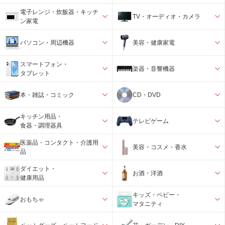
電子レンジ・炊飯器・キッチ
TV・オーディオ・カメラ
ン家電
パソコン・周辺機器
美容・健康家電
スマートフォン・
楽器・音響機器
タブレット
本・雑誌・コミック
CD・DVD
キッチン用品・
テレビゲーム
食器・調理器具
医薬品・コンタクト・介護用
美容・コスメ・香水
品
ダイエット・
お酒・洋酒
健康用品
キッズ・ベビー・
おもちゃ
マタニティ