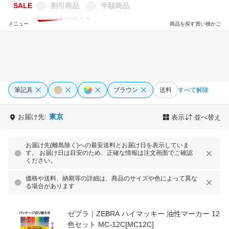
SALE
割引商品
半額商品
メニュー
商品を探す
買い物かご
筆記具
ブラウン
送料
すべて解除
東京
お届け先:
表示
並べ替え
お届け先(離島除く)への最安送料とお届け日を表示していま
す。 お届け日は目安のため、正確な情報は注文画面でご確認
ください。
価格や送料、納期等の詳細は、商品のサイズや色によって異な
る場合があります
ゼブラ｜ZEBRA ハイマッキー 油性マーカー 12
色セット MC-12C[MC12C]