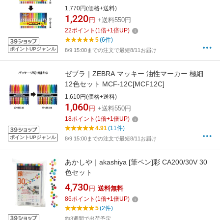
1,770円(価格+送料)
1,220
円
+送料550円
22
ポイント
(
1
倍+
1
倍UP)
5
(6件)
ポイントUPジャンル
8/9 15:00までの注文で最短8/11お届け
ゼブラ｜ZEBRA マッキー 油性マーカー 極細
12色セット MCF-12C[MCF12C]
1,610円(価格+送料)
1,060
円
+送料550円
18
ポイント
(
1
倍+
1
倍UP)
4.91
(11件)
ポイントUPジャンル
8/9 15:00までの注文で最短8/11お届け
あかしや｜akashiya [筆ペン]彩 CA200/30V 30
色セット
4,730
円
送料無料
86
ポイント
(
1
倍+
1
倍UP)
5
(2件)
約3週間で出荷予定