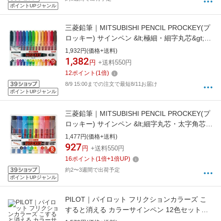
ポイントUPジャンル
三菱鉛筆｜MITSUBISHI PENCIL PROCKEY(プ
ロッキー) サインペン &lt;極細・細字丸芯&gt;
15色セット PM120T.15CN[PM120T15CN]
1,932円(価格+送料)
1,382
円
+送料550円
12
ポイント
(
1
倍)
8/9 15:00までの注文で最短8/11お届け
ポイントUPジャンル
三菱鉛筆｜MITSUBISHI PENCIL PROCKEY(プ
ロッキー) サインペン &lt;細字丸芯・太字角芯
&gt; 8色セット PM150TR8CN
1,477円(価格+送料)
927
円
+送料550円
16
ポイント
(
1
倍+
1
倍UP)
約2〜3週間で出荷予定
ポイントUPジャンル
PILOT｜パイロット フリクションカラーズ こ
すると消える カラーサインペン 12色セット
SFC-120M-12C[SFC120M12C]