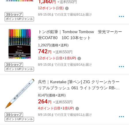
1,360
円
+送料550円
12
ポイント
(
1
倍)
8/9 15:00までの注文で最短8/11お届け
ポイントUPジャンル
トンボ鉛筆｜Tombow Tombow 蛍光マーカー
蛍COAT80 10C 10本セット
1,292円(価格+送料)
742
円
+送料550円
12
ポイント
(
1
倍+
1
倍UP)
8/9 15:00までの注文で最短8/14お届け
ポイントUPジャンル
呉竹｜Kuretake [筆ペン] ZIG クリーンカラー
リアルブラッシュ 061 ライトブラウン RB-
6000AT-061
814円(価格+送料)
264
円
+送料550円
4
ポイント
(
1
倍+
1
倍UP)
8/9 15:00までの注文で最短8/11お届け
ポイントUPジャンル