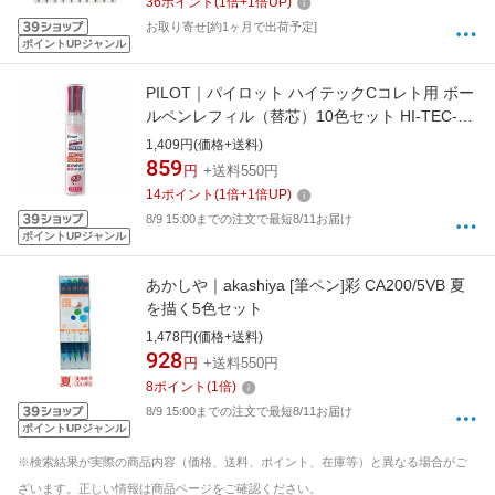
36
ポイント
(
1
倍+
1
倍UP)
お取り寄せ[約1ヶ月で出荷予定]
ポイントUPジャンル
PILOT｜パイロット ハイテックCコレト用 ボー
ルペンレフィル（替芯）10色セット HI-TEC-C
coleto(ハイテックC コレト) LHKRF-1SC3-10C
1,409円(価格+送料)
[0.3mm /ゲルインク][LHKRF1SC310C]
859
円
+送料550円
14
ポイント
(
1
倍+
1
倍UP)
8/9 15:00までの注文で最短8/11お届け
ポイントUPジャンル
あかしや｜akashiya [筆ペン]彩 CA200/5VB 夏
を描く5色セット
1,478円(価格+送料)
928
円
+送料550円
8
ポイント
(
1
倍)
8/9 15:00までの注文で最短8/11お届け
ポイントUPジャンル
※検索結果が実際の商品内容（価格、送料、ポイント、在庫等）と異なる場合がご
ざいます。正しい情報は商品ページをご確認ください。