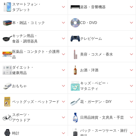
スマートフォン・
楽器・音響機器
タブレット
本・雑誌・コミック
CD・DVD
キッチン用品・
テレビゲーム
食器・調理器具
医薬品・コンタクト・介護用
美容・コスメ・香水
品
ダイエット・
お酒・洋酒
健康用品
キッズ・ベビー・
おもちゃ
マタニティ
ペットグッズ・ペットフード
花・ガーデン・DIY
スポーツ・
日用品雑貨・文房具・手芸
アウトドア
バック・スーツケース・旅行
時計
用品