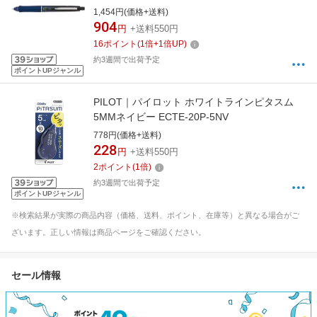
ース グラデーションネイビー HDGAC-80R-
1,454円(価格+送料)
GNV [0.5mm]
904
円
+送料550円
16
ポイント
(
1
倍+
1
倍UP)
約3週間で出荷予定
ポイントUPジャンル
PILOT｜パイロット ホワイトラインピタスム
5MMネイビー ECTE-20P-5NV
778円(価格+送料)
228
円
+送料550円
2
ポイント
(
1
倍)
約3週間で出荷予定
ポイントUPジャンル
※検索結果が実際の商品内容（価格、送料、ポイント、在庫等）と異なる場合がご
ざいます。正しい情報は商品ページをご確認ください。
セール情報