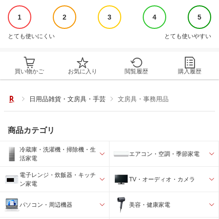
1
2
3
4
5
とても使いにくい
とても使いやすい
買い物かご
お気に入り
閲覧履歴
購入履歴
日用品雑貨・文房具・手芸
文房具・事務用品
商品カテゴリ
冷蔵庫・洗濯機・掃除機・生
エアコン・空調・季節家電
活家電
電子レンジ・炊飯器・キッチ
TV・オーディオ・カメラ
ン家電
パソコン・周辺機器
美容・健康家電