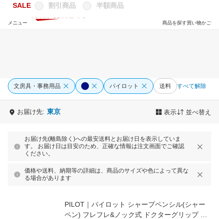
SALE
割引商品
半額商品
メニュー
商品を探す
買い物かご
文房具・事務用品
パイロット
送料
すべて解除
東京
お届け先:
表示
並べ替え
お届け先(離島除く)への最安送料とお届け日を表示していま
す。 お届け日は目安のため、正確な情報は注文画面でご確認
ください。
価格や送料、納期等の詳細は、商品のサイズや色によって異な
る場合があります
PILOT｜パイロット シャープペンシル(シャー
ペン) フレフレ&ノック式 ドクターグリップ エ