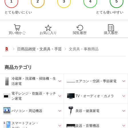
1
2
3
4
5
とても使いにくい
とても使いやすい
買い物かご
お気に入り
閲覧履歴
購入履歴
日用品雑貨・文房具・手芸
文房具・事務用品
商品カテゴリ
冷蔵庫・洗濯機・掃除機・生
エアコン・空調・季節家電
活家電
電子レンジ・炊飯器・キッチ
TV・オーディオ・カメラ
ン家電
パソコン・周辺機器
美容・健康家電
スマートフォン・
楽器・音響機器