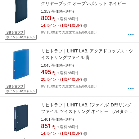
クリヤーブック オープンポケット ネイビー
（A4タテ型・16ポケット） N-7675-11
1,353円(価格+送料)
803
円
+送料550円
14
ポイント
(
1
倍+
1
倍UP)
8/7 15:00までの注文で最短8/9お届け
ポイントUPジャンル
リヒトラブ｜LIHIT LAB. アクアドロップス・ツ
イストリングファイル 青
1,045円(価格+送料)
495
円
+送料550円
20
ポイント
(
1
倍+
4
倍UP)
8/7 15:00までの注文で最短8/9お届け
ポイントUPジャンル
リヒトラブ｜LIHIT LAB. [ファイル] D型リング
ファイル ツイストリング ネイビー （A4タテ
型・2穴） F-7684-11
1,401円(価格+送料)
851
円
+送料550円
14
ポイント
(
1
倍+
1
倍UP)