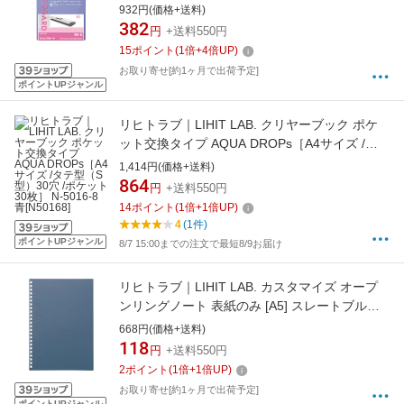
932円(価格+送料)
382
円
+送料550円
15
ポイント
(
1
倍+
4
倍UP)
お取り寄せ[約1ヶ月で出荷予定]
ポイントUPジャンル
リヒトラブ｜LIHIT LAB. クリヤーブック ポケ
ット交換タイプ AQUA DROPs［A4サイズ /タ
テ型（S型）30穴 /ポケット30枚］ N-5016-8 青
1,414円(価格+送料)
[N50168]
864
円
+送料550円
14
ポイント
(
1
倍+
1
倍UP)
4
(1件)
ポイントUPジャンル
8/7 15:00までの注文で最短8/9お届け
リヒトラブ｜LIHIT LAB. カスタマイズ オープ
ンリングノート 表紙のみ [A5] スレートブルー
N2900-11
668円(価格+送料)
118
円
+送料550円
2
ポイント
(
1
倍+
1
倍UP)
お取り寄せ[約1ヶ月で出荷予定]
ポイントUPジャンル