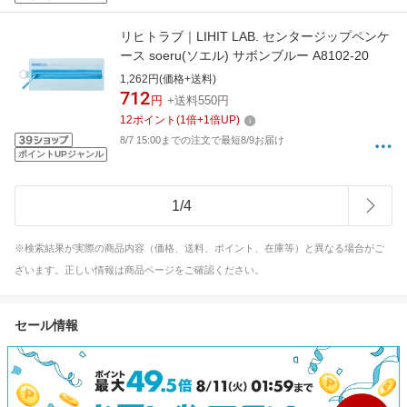
リヒトラブ｜LIHIT LAB. センタージップペンケ
ース soeru(ソエル) サボンブルー A8102-20
1,262円(価格+送料)
712
円
+送料550円
12
ポイント
(
1
倍+
1
倍UP)
8/7 15:00までの注文で最短8/9お届け
ポイントUPジャンル
1
/
4
※検索結果が実際の商品内容（価格、送料、ポイント、在庫等）と異なる場合がご
ざいます。正しい情報は商品ページをご確認ください。
セール情報