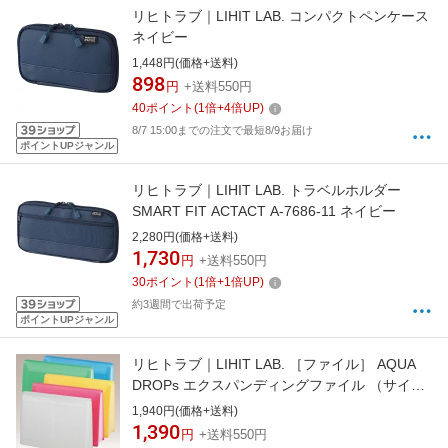
リヒトラブ｜LIHIT LAB. コンパクトペンケース
ネイビー
1,448円(価格+送料)
898
円
+送料550円
40
ポイント
(
1
倍+
4
倍UP)
8/7 15:00までの注文で最短8/9お届け
ポイントUPジャンル
リヒトラブ｜LIHIT LAB. トラベルホルダー
SMART FIT ACTACT A-7686-11 ネイビー
2,280円(価格+送料)
1,730
円
+送料550円
30
ポイント
(
1
倍+
1
倍UP)
約3週間で出荷予定
ポイントUPジャンル
リヒトラブ｜LIHIT LAB. ［ファイル］ AQUA
DROPs エクスパンディングファイル （サイ
ズ：A4、色：青） A-5050-8[A50508]
1,940円(価格+送料)
1,390
円
+送料550円