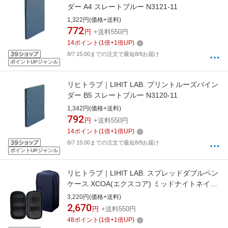
ダー A4 スレートブルー N3121-11
1,322円(価格+送料)
772
円
+送料550円
14
ポイント
(
1
倍+
1
倍UP)
8/7 15:00までの注文で最短8/9お届け
ポイントUPジャンル
リヒトラブ｜LIHIT LAB. プリントルーズバイン
ダー B5 スレートブルー N3120-11
1,342円(価格+送料)
792
円
+送料550円
14
ポイント
(
1
倍+
1
倍UP)
8/7 15:00までの注文で最短8/9お届け
ポイントUPジャンル
リヒトラブ｜LIHIT LAB. スプレッドダブルペン
ケース XCOA(エクスコア) ミッドナイトネイビ
ー A-3801-11
3,220円(価格+送料)
2,670
円
+送料550円
48
ポイント
(
1
倍+
1
倍UP)