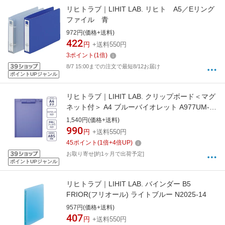
リヒトラブ｜LIHIT LAB. リヒト A5／Eリング
ファイル 青
972円(価格+送料)
422
円
+送料550円
3
ポイント
(
1
倍)
8/7 15:00までの注文で最短8/12お届け
ポイントUPジャンル
リヒトラブ｜LIHIT LAB. クリップボード＜マグ
ネット付＞ A4 ブルーバイオレット A977UM-
23
1,540円(価格+送料)
990
円
+送料550円
45
ポイント
(
1
倍+
4
倍UP)
お取り寄せ[約1ヶ月で出荷予定]
ポイントUPジャンル
リヒトラブ｜LIHIT LAB. バインダー B5
FRIOR(フリオール) ライトブルー N2025-14
957円(価格+送料)
407
円
+送料550円