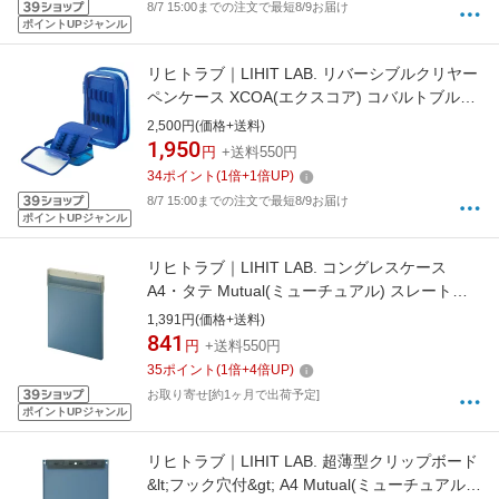
8/7 15:00までの注文で最短8/9お届け
ポイントUPジャンル
リヒトラブ｜LIHIT LAB. リバーシブルクリヤー
ペンケース XCOA(エクスコア) コバルトブルー
A-3800-8
2,500円(価格+送料)
1,950
円
+送料550円
34
ポイント
(
1
倍+
1
倍UP)
8/7 15:00までの注文で最短8/9お届け
ポイントUPジャンル
リヒトラブ｜LIHIT LAB. コングレスケース
A4・タテ Mutual(ミューチュアル) スレートブ
ルー A2072-11
1,391円(価格+送料)
841
円
+送料550円
35
ポイント
(
1
倍+
4
倍UP)
お取り寄せ[約1ヶ月で出荷予定]
ポイントUPジャンル
リヒトラブ｜LIHIT LAB. 超薄型クリップボード
&lt;フック穴付&gt; A4 Mutual(ミューチュアル)