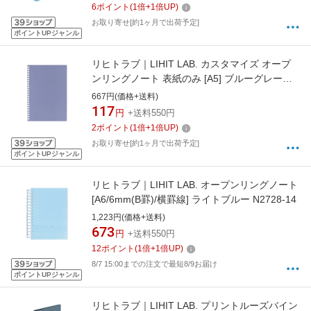
6
ポイント
(
1
倍+
1
倍UP)
お取り寄せ[約1ヶ月で出荷予定]
ポイントUPジャンル
リヒトラブ｜LIHIT LAB. カスタマイズ オープ
ンリングノート 表紙のみ [A5] ブルーグレー
N2900-23
667円(価格+送料)
117
円
+送料550円
2
ポイント
(
1
倍+
1
倍UP)
お取り寄せ[約1ヶ月で出荷予定]
ポイントUPジャンル
リヒトラブ｜LIHIT LAB. オープンリングノート
[A6/6mm(B罫)/横罫線] ライトブルー N2728-14
1,223円(価格+送料)
673
円
+送料550円
12
ポイント
(
1
倍+
1
倍UP)
8/7 15:00までの注文で最短8/9お届け
ポイントUPジャンル
リヒトラブ｜LIHIT LAB. プリントルーズバイン