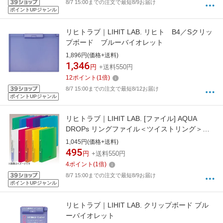
8/7 15:00までの注文で最短8/9お届け
ポイントUPジャンル
リヒトラブ｜LIHIT LAB. リヒト B4／Sクリッ
プボード ブルーバイオレット
1,896円(価格+送料)
1,346
円
+送料550円
12
ポイント
(
1
倍)
8/7 15:00までの注文で最短8/12お届け
ポイントUPジャンル
リヒトラブ｜LIHIT LAB. [ファイル] AQUA
DROPs リングファイル＜ツイストリング＞
(色：青緑、規格：A4タテ型（S型）2穴) F-
1,045円(価格+送料)
5005-28
495
円
+送料550円
4
ポイント
(
1
倍)
8/7 15:00までの注文で最短8/9お届け
ポイントUPジャンル
リヒトラブ｜LIHIT LAB. クリップボード ブル
ーバイオレット