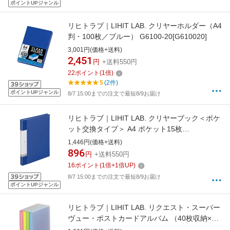
ポイントUPジャンル
リヒトラブ｜LIHIT LAB. クリヤーホルダー（A4
判・100枚／ブルー） G6100-20[G610020]
3,001円(価格+送料)
2,451
円
+送料550円
22
ポイント
(
1
倍)
5
(2件)
ポイントUPジャンル
8/7 15:00までの注文で最短8/9お届け
リヒトラブ｜LIHIT LAB. クリヤーブック＜ポケ
ット交換タイプ＞ A4 ポケット15枚
REQUEST(リクエスト) 青 G3801-8
1,446円(価格+送料)
896
円
+送料550円
16
ポイント
(
1
倍+
1
倍UP)
8/7 15:00までの注文で最短8/9お届け
ポイントUPジャンル
リヒトラブ｜LIHIT LAB. リクエスト・スーパー
ヴュー・ポストカードアルバム （40枚収納×4
冊） G8101