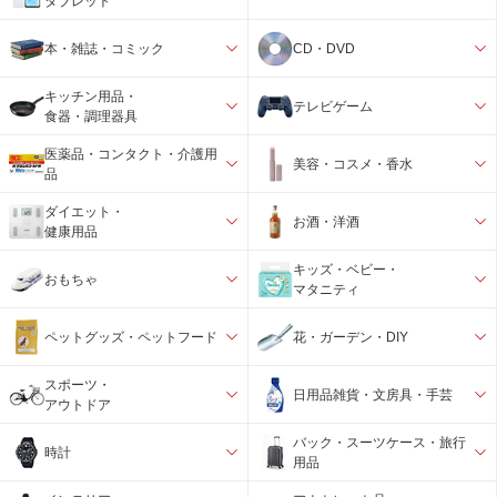
タブレット
本・雑誌・コミック
CD・DVD
キッチン用品・
テレビゲーム
食器・調理器具
医薬品・コンタクト・介護用
美容・コスメ・香水
品
ダイエット・
お酒・洋酒
健康用品
キッズ・ベビー・
おもちゃ
マタニティ
ペットグッズ・ペットフード
花・ガーデン・DIY
スポーツ・
日用品雑貨・文房具・手芸
アウトドア
バック・スーツケース・旅行
時計
用品