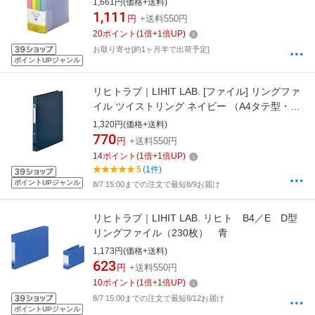
1,661円(価格+送料)
1,111
円
+送料550円
20
ポイント
(
1
倍+
1
倍UP)
お取り寄せ[約1ヶ月半で出荷予定]
ポイントUPジャンル
リヒトラブ｜LIHIT LAB. [ファイル] リングファ
イル ツイストリング ネイビー （A4タテ型・2
穴） F-7681-11
1,320円(価格+送料)
770
円
+送料550円
14
ポイント
(
1
倍+
1
倍UP)
5
(1件)
ポイントUPジャンル
8/7 15:00までの注文で最短8/9お届け
リヒトラブ｜LIHIT LAB. リヒト B4／E D型
リングファイル（230枚） 青
1,173円(価格+送料)
623
円
+送料550円
10
ポイント
(
1
倍+
1
倍UP)
8/7 15:00までの注文で最短8/12お届け
ポイントUPジャンル