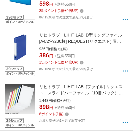
598
円
+送料550円
25
ポイント
(
1
倍+
4
倍UP)
8/7 15:00までの注文で最短8/9お届け
ポイントUPジャンル
リヒトラブ｜LIHIT LAB. D型リングファイル
[A4/2穴/230枚] REQUEST(リクエスト) 青
G2220-8
936円(価格+送料)
386
円
+送料550円
15
ポイント
(
1
倍+
4
倍UP)
8/7 15:00までの注文で最短8/9お届け
ポイントUPジャンル
リヒトラブ｜LIHIT LAB. [ファイル] リクエス
ト スライドバーファイル（10冊パック）
(色：青、サイズ：A4) G1720-8
1,448円(価格+送料)
898
円
+送料550円
8
ポイント
(
1
倍)
お取り寄せ[約1ヶ月で出荷予定]
ポイントUPジャンル