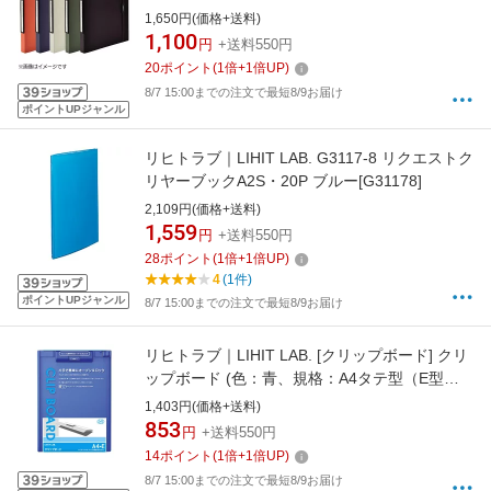
ビー、規格：A4タテ型（S型） 2穴) F-7540-11
1,650円(価格+送料)
1,100
円
+送料550円
20
ポイント
(
1
倍+
1
倍UP)
8/7 15:00までの注文で最短8/9お届け
ポイントUPジャンル
リヒトラブ｜LIHIT LAB. G3117-8 リクエストク
リヤーブックA2S・20P ブルー[G31178]
2,109円(価格+送料)
1,559
円
+送料550円
28
ポイント
(
1
倍+
1
倍UP)
4
(1件)
ポイントUPジャンル
8/7 15:00までの注文で最短8/9お届け
リヒトラブ｜LIHIT LAB. [クリップボード] クリ
ップボード (色：青、規格：A4タテ型（E型）)
A-977U-8[A977U8アオ]
1,403円(価格+送料)
853
円
+送料550円
14
ポイント
(
1
倍+
1
倍UP)
8/7 15:00までの注文で最短8/9お届け