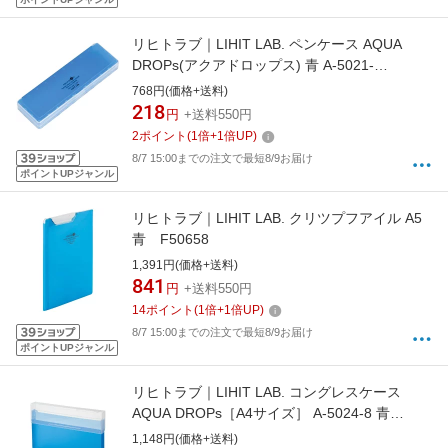
リヒトラブ｜LIHIT LAB. ペンケース AQUA
DROPs(アクアドロップス) 青 A-5021-
8[A50218]
768円(価格+送料)
218
円
+送料550円
2
ポイント
(
1
倍+
1
倍UP)
8/7 15:00までの注文で最短8/9お届け
ポイントUPジャンル
リヒトラブ｜LIHIT LAB. クリツプフアイル A5
青 F50658
1,391円(価格+送料)
841
円
+送料550円
14
ポイント
(
1
倍+
1
倍UP)
8/7 15:00までの注文で最短8/9お届け
ポイントUPジャンル
リヒトラブ｜LIHIT LAB. コングレスケース
AQUA DROPs［A4サイズ］ A-5024-8 青
[A50248]
1,148円(価格+送料)