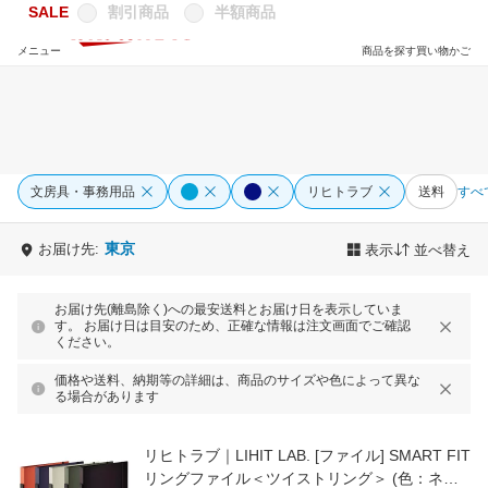
SALE
割引商品
半額商品
メニュー
商品を探す
買い物かご
文房具・事務用品
リヒトラブ
送料
すべ
東京
お届け先:
表示
並べ替え
お届け先(離島除く)への最安送料とお届け日を表示していま
す。 お届け日は目安のため、正確な情報は注文画面でご確認
ください。
価格や送料、納期等の詳細は、商品のサイズや色によって異な
る場合があります
リヒトラブ｜LIHIT LAB. [ファイル] SMART FIT
リングファイル＜ツイストリング＞ (色：ネイ