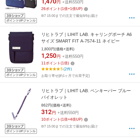
1,470
円
+送料550円
26
ポイント
(
1
倍+
1
倍UP)
8/7 15:00までの注文で最短8/9お届け
ポイントUPジャンル
リヒトラブ｜LIHIT LAB. キャリングポーチ A6
サイズ SMART FIT A-7574-11 ネイビー
1,800円(価格+送料)
1,250
円
+送料550円
11
ポイント
(
1
倍)
5
(2件)
ポイントUPジャンル
お取り寄せ[約1ヶ月で出荷予定]
リヒトラブ｜LIHIT LAB. ペンキーパー ブルー
バイオレット
862円(価格+送料)
312
円
+送料550円
10
ポイント
(
1
倍+
4
倍UP)
8/7 15:00までの注文で最短8/9お届け
ポイントUPジャンル