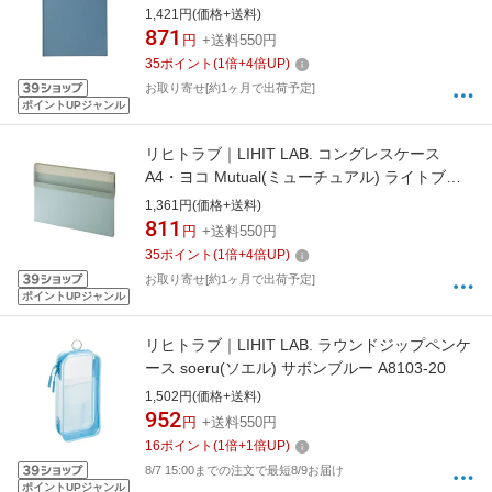
スレートブルー A2067-11
1,421円(価格+送料)
871
円
+送料550円
35
ポイント
(
1
倍+
4
倍UP)
お取り寄せ[約1ヶ月で出荷予定]
ポイントUPジャンル
リヒトラブ｜LIHIT LAB. コングレスケース
A4・ヨコ Mutual(ミューチュアル) ライトブル
ー A2071-14
1,361円(価格+送料)
811
円
+送料550円
35
ポイント
(
1
倍+
4
倍UP)
お取り寄せ[約1ヶ月で出荷予定]
ポイントUPジャンル
リヒトラブ｜LIHIT LAB. ラウンドジップペンケ
ース soeru(ソエル) サボンブルー A8103-20
1,502円(価格+送料)
952
円
+送料550円
16
ポイント
(
1
倍+
1
倍UP)
8/7 15:00までの注文で最短8/9お届け
ポイントUPジャンル