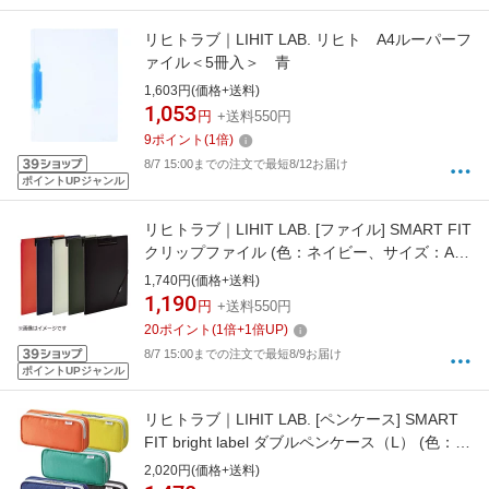
リヒトラブ｜LIHIT LAB. リヒト A4ルーパーフ
ァイル＜5冊入＞ 青
1,603円(価格+送料)
1,053
円
+送料550円
9
ポイント
(
1
倍)
8/7 15:00までの注文で最短8/12お届け
ポイントUPジャンル
リヒトラブ｜LIHIT LAB. [ファイル] SMART FIT
クリップファイル (色：ネイビー、サイズ：A4)
F-7560-11
1,740円(価格+送料)
1,190
円
+送料550円
20
ポイント
(
1
倍+
1
倍UP)
8/7 15:00までの注文で最短8/9お届け
ポイントUPジャンル
リヒトラブ｜LIHIT LAB. [ペンケース] SMART
FIT bright label ダブルペンケース（L） (色：ブ
ルー) A-7661-8
2,020円(価格+送料)