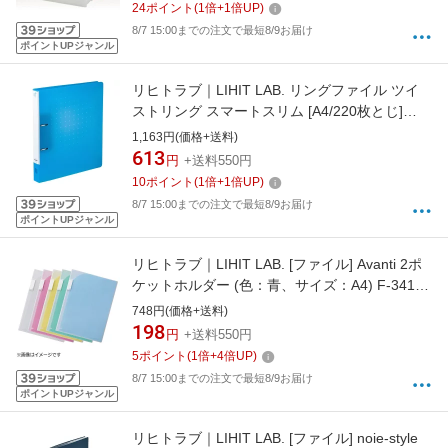
24
ポイント
(
1
倍+
1
倍UP)
8/7 15:00までの注文で最短8/9お届け
ポイントUPジャンル
リヒトラブ｜LIHIT LAB. リングファイル ツイ
ストリング スマートスリム [A4/220枚とじ]
CUBE FIZZ ブルー F7006-8
1,163円(価格+送料)
613
円
+送料550円
10
ポイント
(
1
倍+
1
倍UP)
8/7 15:00までの注文で最短8/9お届け
ポイントUPジャンル
リヒトラブ｜LIHIT LAB. [ファイル] Avanti 2ポ
ケットホルダー (色：青、サイズ：A4) F-3410-
8
748円(価格+送料)
198
円
+送料550円
5
ポイント
(
1
倍+
4
倍UP)
8/7 15:00までの注文で最短8/9お届け
ポイントUPジャンル
リヒトラブ｜LIHIT LAB. [ファイル] noie-style