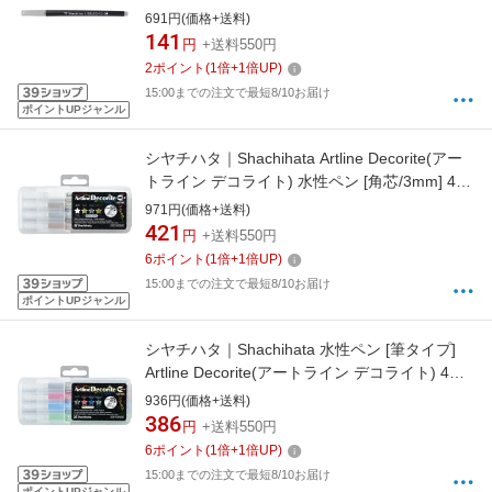
691円(価格+送料)
141
円
+送料550円
2
ポイント
(
1
倍+
1
倍UP)
15:00までの注文で最短8/10お届け
ポイントUPジャンル
シヤチハタ｜Shachihata Artline Decorite(アー
トライン デコライト) 水性ペン [角芯/3mm] 4色
セット2 EDF-3/4PSH2
971円(価格+送料)
421
円
+送料550円
6
ポイント
(
1
倍+
1
倍UP)
15:00までの注文で最短8/10お届け
ポイントUPジャンル
シヤチハタ｜Shachihata 水性ペン [筆タイプ]
Artline Decorite(アートライン デコライト) 4色
セット3 EDF-F/4PSH3
936円(価格+送料)
386
円
+送料550円
6
ポイント
(
1
倍+
1
倍UP)
15:00までの注文で最短8/10お届け
ポイントUPジャンル