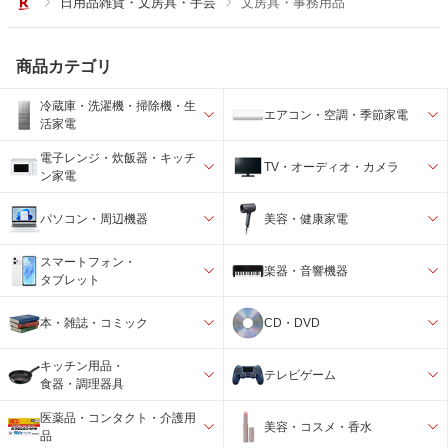
日用品雑貨・文房具・手芸
文房具・事務用品
商品カテゴリ
冷蔵庫・洗濯機・掃除機・生
エアコン・空調・季節家電
活家電
電子レンジ・炊飯器・キッチ
TV・オーディオ・カメラ
ン家電
パソコン・周辺機器
美容・健康家電
スマートフォン・
楽器・音響機器
タブレット
本・雑誌・コミック
CD・DVD
キッチン用品・
テレビゲーム
食器・調理器具
医薬品・コンタクト・介護用
美容・コスメ・香水
品