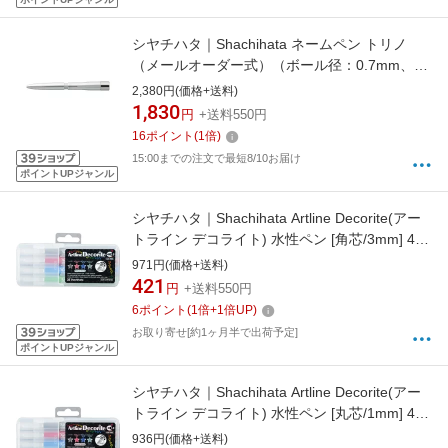
シヤチハタ｜Shachihata ネームペン トリノ
（メールオーダー式）（ボール径：0.7mm、芯
径：0.5mm） NP-TF1/MO シルバー
2,380円(価格+送料)
[NPTF1MO]
1,830
円
+送料550円
16
ポイント
(
1
倍)
15:00までの注文で最短8/10お届け
ポイントUPジャンル
シヤチハタ｜Shachihata Artline Decorite(アー
トライン デコライト) 水性ペン [角芯/3mm] 4色
セット3 EDF-3/4PSH3
971円(価格+送料)
421
円
+送料550円
6
ポイント
(
1
倍+
1
倍UP)
お取り寄せ[約1ヶ月半で出荷予定]
ポイントUPジャンル
シヤチハタ｜Shachihata Artline Decorite(アー
トライン デコライト) 水性ペン [丸芯/1mm] 4色
セット3 EDF-1/4PSH3
936円(価格+送料)