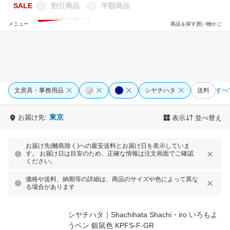
SALE
割引商品
半額商品
メニュー
商品を探す
買い物かご
文房具・事務用品
シヤチハタ
送料
すべ
東京
お届け先:
表示
並べ替え
お届け先(離島除く)への最安送料とお届け日を表示していま
す。 お届け日は目安のため、正確な情報は注文画面でご確認
ください。
価格や送料、納期等の詳細は、商品のサイズや色によって異な
る場合があります
シヤチハタ｜Shachihata Shachi・iro いろもよ
うペン 銀鼠色 KPFS-F-GR