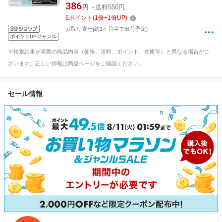
386
円
+送料550円
6
ポイント
(
1
倍+
1
倍UP)
お取り寄せ[約1ヶ月半で出荷予定]
ポイントUPジャンル
※検索結果が実際の商品内容（価格、送料、ポイント、在庫等）と異なる場合がご
ざいます。正しい情報は商品ページをご確認ください。
セール情報