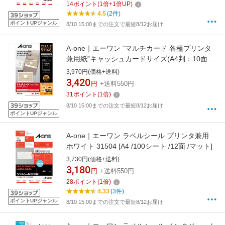
14
ポイント
(
1
倍+
1
倍UP)
4.5
(2件)
ポイントUPジャンル
8/10 15:00までの注文で最短8/12お届け
A-one｜エーワン “マルチカード 各種プリンタ
兼用紙”キャッシュカードサイズ(A4判：10面
×100シート(1000枚)) 白無地 51168
3,970円(価格+送料)
3,420
円
+送料550円
31
ポイント
(
1
倍)
8/10 15:00までの注文で最短8/12お届け
ポイントUPジャンル
A-one｜エーワン ラベルシール プリンタ兼用
ホワイト 31504 [A4 /100シート /12面 /マット]
3,730円(価格+送料)
3,180
円
+送料550円
28
ポイント
(
1
倍)
4.33
(3件)
ポイントUPジャンル
8/10 15:00までの注文で最短8/12お届け