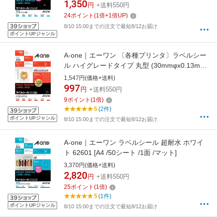
1,350
円
+送料550円
24
ポイント
(
1
倍+
1
倍UP)
8/10 15:00までの注文で最短8/12お届け
ポイントUPジャンル
A-one｜エーワン 〔各種プリンタ〕ラベルシー
ル ハイグレードタイプ 丸型 (30mmφx0.13mm)
ホワイト 75248 [A4 /20シート /48面 /マット]
1,547円(価格+送料)
997
円
+送料550円
9
ポイント
(
1
倍)
5
(2件)
ポイントUPジャンル
8/10 15:00までの注文で最短8/12お届け
A-one｜エーワン ラベルシール 超耐水 ホワイ
ト 62601 [A4 /50シート /1面 /マット]
3,370円(価格+送料)
2,820
円
+送料550円
25
ポイント
(
1
倍)
5
(1件)
ポイントUPジャンル
8/10 15:00までの注文で最短8/12お届け