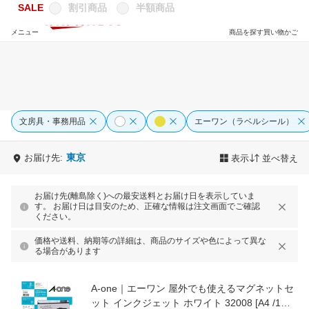
SALE
割引商品
半額商品
メニュー
商品を探す
買い物かご
文房具・事務用品
エーワン（ラベルシール）
東京
お届け先:
表示
並べ替え
お届け先(離島除く)への最安送料とお届け日を表示していま
す。 お届け日は目安のため、正確な情報は注文画面でご確認
ください。
価格や送料、納期等の詳細は、商品のサイズや色によって異な
る場合があります
A-one｜エーワン 屋外でも使えるマグネットセ
ット インクジェット ホワイト 32008 [A4 /1面 /