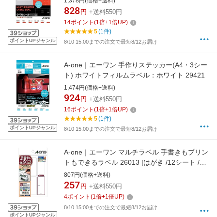
1,378円(価格+送料)
828
円
+送料550円
14
ポイント
(
1
倍+
1
倍UP)
5
(1件)
ポイントUPジャンル
8/10 15:00までの注文で最短8/12お届け
A-one｜エーワン 手作りステッカー(A4・3シー
ト) ホワイトフィルムラベル：ホワイト 29421
1,474円(価格+送料)
924
円
+送料550円
16
ポイント
(
1
倍+
1
倍UP)
5
(1件)
ポイントUPジャンル
8/10 15:00までの注文で最短8/12お届け
A-one｜エーワン マルチラベル 手書きもプリン
トもできるラベル 26013 [はがき /12シート /6
面 /マット]
807円(価格+送料)
257
円
+送料550円
4
ポイント
(
1
倍+
1
倍UP)
8/10 15:00までの注文で最短8/12お届け
ポイントUPジャンル