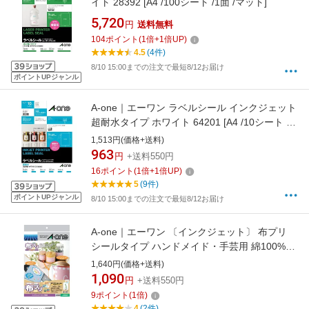
イト 28392 [A4 /100シート /1面 /マット]
5,720
円
送料無料
104
ポイント
(
1
倍+
1
倍UP)
4.5
(4件)
8/10 15:00までの注文で最短8/12お届け
ポイントUPジャンル
A-one｜エーワン ラベルシール インクジェット
超耐水タイプ ホワイト 64201 [A4 /10シート /1
面 /光沢]
1,513円(価格+送料)
963
円
+送料550円
16
ポイント
(
1
倍+
1
倍UP)
5
(9件)
ポイントUPジャンル
8/10 15:00までの注文で最短8/12お届け
A-one｜エーワン 〔インクジェット〕 布プリ
シールタイプ ハンドメイド・手芸用 綿100%
(A4サイズ×2枚) 白 30501
1,640円(価格+送料)
1,090
円
+送料550円
9
ポイント
(
1
倍)
4
(2件)