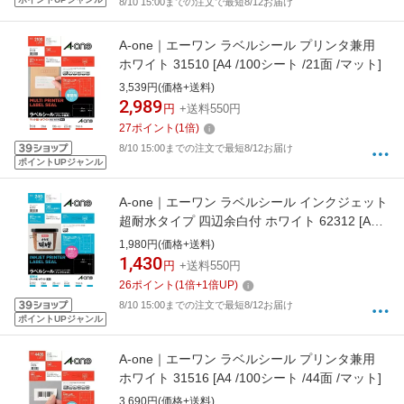
8/10 15:00までの注文で最短8/12お届け
A-one｜エーワン ラベルシール プリンタ兼用
ホワイト 31510 [A4 /100シート /21面 /マット]
3,539円(価格+送料)
2,989
円
+送料550円
27
ポイント
(
1
倍)
8/10 15:00までの注文で最短8/12お届け
ポイントUPジャンル
A-one｜エーワン ラベルシール インクジェット
超耐水タイプ 四辺余白付 ホワイト 62312 [A4
/20シート /12面 /マット]
1,980円(価格+送料)
1,430
円
+送料550円
26
ポイント
(
1
倍+
1
倍UP)
8/10 15:00までの注文で最短8/12お届け
ポイントUPジャンル
A-one｜エーワン ラベルシール プリンタ兼用
ホワイト 31516 [A4 /100シート /44面 /マット]
3,690円(価格+送料)