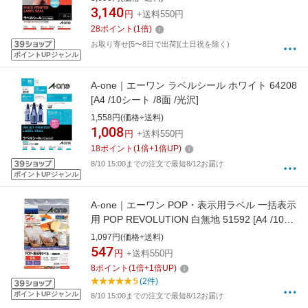
3,140
円
+送料550円
28
ポイント
(
1
倍)
お取り寄せ[5〜8日で出荷](土日祝を除く)
ポイントUPジャンル
A-one｜エーワン ラベルシール ホワイト 64208
[A4 /10シート /8面 /光沢]
1,558円(価格+送料)
1,008
円
+送料550円
18
ポイント
(
1
倍+
1
倍UP)
8/10 15:00までの注文で最短8/12お届け
ポイントUPジャンル
A-one｜エーワン POP・表示用ラベル 一括表示
用 POP REVOLUTION 白無地 51592 [A4 /10シ
ート /25面 /マット]
1,097円(価格+送料)
547
円
+送料550円
8
ポイント
(
1
倍+
1
倍UP)
5
(2件)
ポイントUPジャンル
8/10 15:00までの注文で最短8/12お届け