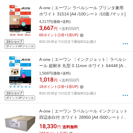
A-one｜エーワン ラベルシール プリンタ兼用
ホワイト 31514 [A4 /100シート /10面 /マット]
4,217円(価格+送料)
3,667
円
+送料550円
66
ポイント
(
1
倍+
1
倍UP)
8/10 15:00までの注文で最短8/12お届け
ポイントUPジャンル
A-one｜エーワン 〔インクジェット〕ラベルシ
ール 超耐水 丸型 0.11mm ホワイト 64448 [A4
/10シート /48面 /光沢]
1,568円(価格+送料)
1,018
円
+送料550円
18
ポイント
(
1
倍+
1
倍UP)
8/10 15:00までの注文で最短8/12お届け
ポイントUPジャンル
A-one｜エーワン ラベルシール インクジェット
四辺余白付 ホワイト 28950 [A4 /500シート /24
面 /マット]
18,330
円
送料無料