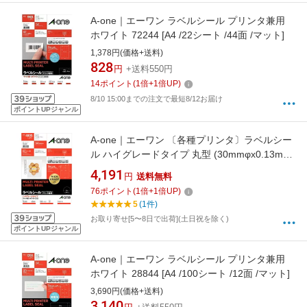
A-one｜エーワン ラベルシール プリンタ兼用
ホワイト 72244 [A4 /22シート /44面 /マット]
1,378円(価格+送料)
828
円
+送料550円
14
ポイント
(
1
倍+
1
倍UP)
8/10 15:00までの注文で最短8/12お届け
ポイントUPジャンル
A-one｜エーワン 〔各種プリンタ〕ラベルシー
ル ハイグレードタイプ 丸型 (30mmφx0.13mm)
ホワイト 76248 [A4 /100シート /48面 /マット]
4,191
円
送料無料
76
ポイント
(
1
倍+
1
倍UP)
5
(1件)
お取り寄せ[5〜8日で出荷](土日祝を除く)
ポイントUPジャンル
A-one｜エーワン ラベルシール プリンタ兼用
ホワイト 28844 [A4 /100シート /12面 /マット]
3,690円(価格+送料)
3,140