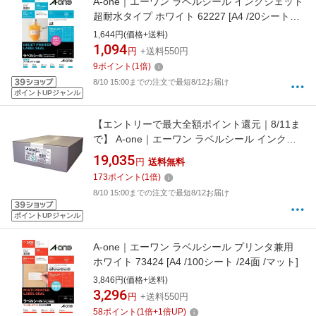
A-one｜エーワン ラベルシール インクジェット
超耐水タイプ ホワイト 62227 [A4 /20シート
/27面 /マット]
1,644円(価格+送料)
1,094
円
+送料550円
9
ポイント
(
1
倍)
8/10 15:00までの注文で最短8/12お届け
ポイントUPジャンル
【エントリーで最大全額ポイント還元｜8/11ま
で】 A-one｜エーワン ラベルシール インクジ
ェット 四辺余白付 ホワイト 28946 [A4 /500シ
19,035
円
送料無料
ート /44面 /マット]
173
ポイント
(
1
倍)
8/10 15:00までの注文で最短8/12お届け
ポイントUPジャンル
A-one｜エーワン ラベルシール プリンタ兼用
ホワイト 73424 [A4 /100シート /24面 /マット]
3,846円(価格+送料)
3,296
円
+送料550円
58
ポイント
(
1
倍+
1
倍UP)