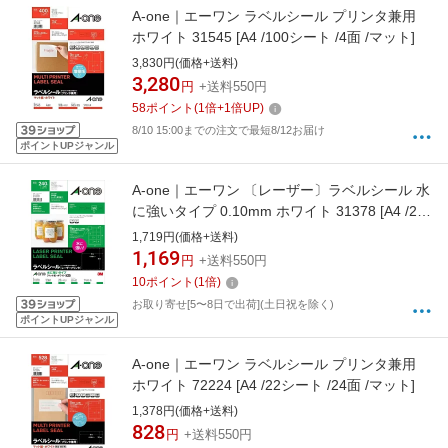
A-one｜エーワン ラベルシール プリンタ兼用
ホワイト 31545 [A4 /100シート /4面 /マット]
3,830円(価格+送料)
3,280
円
+送料550円
58
ポイント
(
1
倍+
1
倍UP)
8/10 15:00までの注文で最短8/12お届け
ポイントUPジャンル
A-one｜エーワン 〔レーザー〕ラベルシール 水
に強いタイプ 0.10mm ホワイト 31378 [A4 /20
シート /12面 /マット]
1,719円(価格+送料)
1,169
円
+送料550円
10
ポイント
(
1
倍)
お取り寄せ[5〜8日で出荷](土日祝を除く)
ポイントUPジャンル
A-one｜エーワン ラベルシール プリンタ兼用
ホワイト 72224 [A4 /22シート /24面 /マット]
1,378円(価格+送料)
828
円
+送料550円