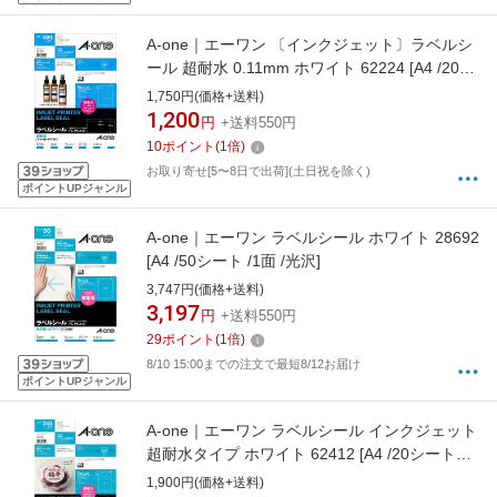
A-one｜エーワン 〔インクジェット〕ラベルシ
ール 超耐水 0.11mm ホワイト 62224 [A4 /20シ
ート /24面 /マット]
1,750円(価格+送料)
1,200
円
+送料550円
10
ポイント
(
1
倍)
お取り寄せ[5〜8日で出荷](土日祝を除く)
ポイントUPジャンル
A-one｜エーワン ラベルシール ホワイト 28692
[A4 /50シート /1面 /光沢]
3,747円(価格+送料)
3,197
円
+送料550円
29
ポイント
(
1
倍)
8/10 15:00までの注文で最短8/12お届け
ポイントUPジャンル
A-one｜エーワン ラベルシール インクジェット
超耐水タイプ ホワイト 62412 [A4 /20シート
/12面 /マット]
1,900円(価格+送料)