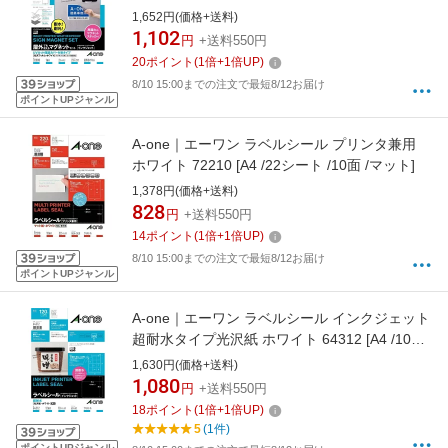
光沢]
1,652円(価格+送料)
1,102
円
+送料550円
20
ポイント
(
1
倍+
1
倍UP)
8/10 15:00までの注文で最短8/12お届け
ポイントUPジャンル
A-one｜エーワン ラベルシール プリンタ兼用
ホワイト 72210 [A4 /22シート /10面 /マット]
1,378円(価格+送料)
828
円
+送料550円
14
ポイント
(
1
倍+
1
倍UP)
8/10 15:00までの注文で最短8/12お届け
ポイントUPジャンル
A-one｜エーワン ラベルシール インクジェット
超耐水タイプ光沢紙 ホワイト 64312 [A4 /10シ
ート /12面 /光沢]
1,630円(価格+送料)
1,080
円
+送料550円
18
ポイント
(
1
倍+
1
倍UP)
5
(1件)
ポイントUPジャンル