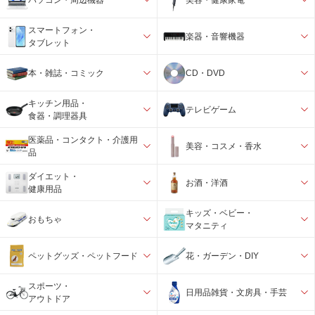
スマートフォン・
楽器・音響機器
タブレット
本・雑誌・コミック
CD・DVD
キッチン用品・
テレビゲーム
食器・調理器具
医薬品・コンタクト・介護用
美容・コスメ・香水
品
ダイエット・
お酒・洋酒
健康用品
キッズ・ベビー・
おもちゃ
マタニティ
ペットグッズ・ペットフード
花・ガーデン・DIY
スポーツ・
日用品雑貨・文房具・手芸
アウトドア