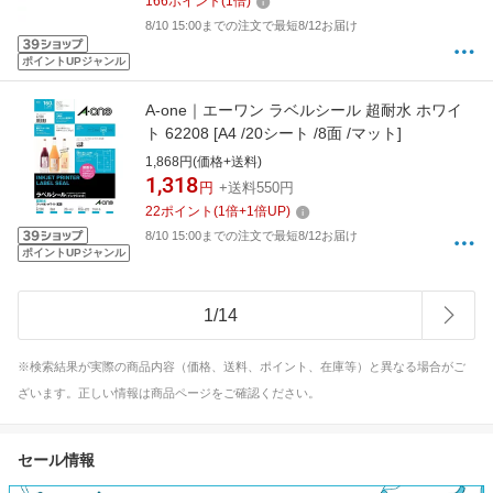
166
ポイント
(
1
倍)
8/10 15:00までの注文で最短8/12お届け
ポイントUPジャンル
A-one｜エーワン ラベルシール 超耐水 ホワイ
ト 62208 [A4 /20シート /8面 /マット]
1,868円(価格+送料)
1,318
円
+送料550円
22
ポイント
(
1
倍+
1
倍UP)
8/10 15:00までの注文で最短8/12お届け
ポイントUPジャンル
1
/
14
※検索結果が実際の商品内容（価格、送料、ポイント、在庫等）と異なる場合がご
ざいます。正しい情報は商品ページをご確認ください。
セール情報