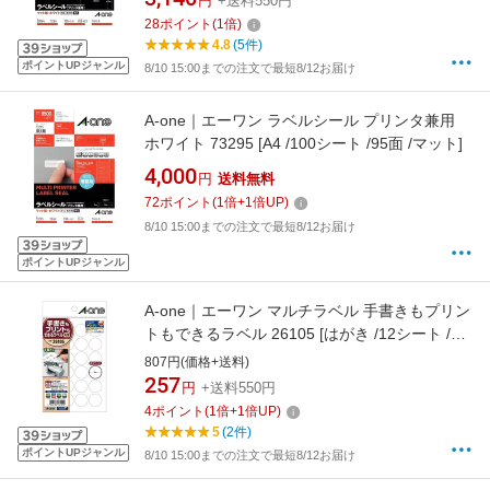
円
+送料550円
28
ポイント
(
1
倍)
4.8
(5件)
ポイントUPジャンル
8/10 15:00までの注文で最短8/12お届け
A-one｜エーワン ラベルシール プリンタ兼用
ホワイト 73295 [A4 /100シート /95面 /マット]
4,000
円
送料無料
72
ポイント
(
1
倍+
1
倍UP)
8/10 15:00までの注文で最短8/12お届け
ポイントUPジャンル
A-one｜エーワン マルチラベル 手書きもプリン
トもできるラベル 26105 [はがき /12シート /24
面 /マット]
807円(価格+送料)
257
円
+送料550円
4
ポイント
(
1
倍+
1
倍UP)
5
(2件)
ポイントUPジャンル
8/10 15:00までの注文で最短8/12お届け