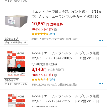
ポイントUPジャンル
【エントリーで最大全額ポイント還元｜8/11ま
で】 A-one｜エーワン マルチカード 名刺 3000
枚 (A4サイズ 10面×300シート) 白無地 51863
10,852
円
送料無料
98
ポイント
(
1
倍)
5
(3件)
8/10 15:00までの注文で最短8/12お届け
ポイントUPジャンル
A-one｜エーワン ラベルシール プリンタ兼用
ホワイト 73301 [A4 /100シート /1面 /マット]
3,690円(価格+送料)
3,140
円
+送料550円
28
ポイント
(
1
倍)
4
(1件)
ポイントUPジャンル
8/10 15:00までの注文で最短8/12お届け
A-one｜エーワン ラベルシール プリンタ兼用
ホワイト 72212 [A4 /22シート /12面 /マット]