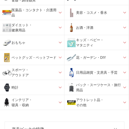
食器・調理器具
医薬品・コンタクト・介護用
美容・コスメ・香水
品
ダイエット・
お酒・洋酒
健康用品
キッズ・ベビー・
おもちゃ
マタニティ
ペットグッズ・ペットフード
花・ガーデン・DIY
スポーツ・
日用品雑貨・文房具・手芸
アウトドア
バック・スーツケース・旅行
時計
用品
インテリア・
アウトレット品・
寝具・収納
その他