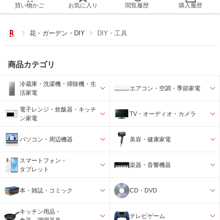
買い物かご
お気に入り
閲覧履歴
購入履歴
花・ガーデン・DIY
DIY・工具
商品カテゴリ
冷蔵庫・洗濯機・掃除機・生
エアコン・空調・季節家電
活家電
電子レンジ・炊飯器・キッチ
TV・オーディオ・カメラ
ン家電
パソコン・周辺機器
美容・健康家電
スマートフォン・
楽器・音響機器
タブレット
本・雑誌・コミック
CD・DVD
キッチン用品・
テレビゲーム