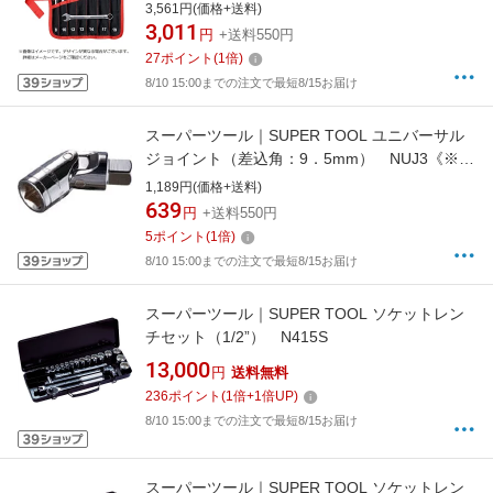
／10／12／13／14／17／19mm
3,561円(価格+送料)
3,011
円
+送料550円
27
ポイント
(
1
倍)
8/10 15:00までの注文で最短8/15お届け
スーパーツール｜SUPER TOOL ユニバーサル
ジョイント（差込角：9．5mm） NUJ3《※画
像はイメージです。実際の商品とは異なりま
1,189円(価格+送料)
す》
639
円
+送料550円
5
ポイント
(
1
倍)
8/10 15:00までの注文で最短8/15お届け
スーパーツール｜SUPER TOOL ソケットレン
チセット（1/2”） N415S
13,000
円
送料無料
236
ポイント
(
1
倍+
1
倍UP)
8/10 15:00までの注文で最短8/15お届け
スーパーツール｜SUPER TOOL ソケットレン