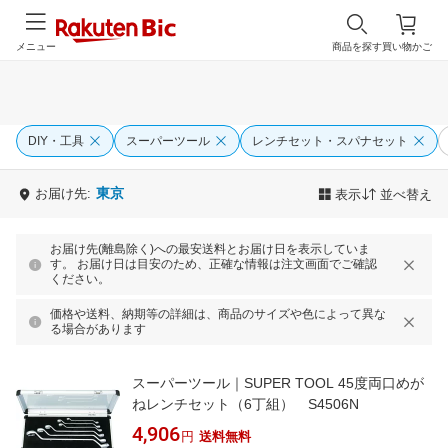
メニュー
商品を探す
買い物かご
DIY・工具
スーパーツール
レンチセット・スパナセット
東京
お届け先:
表示
並べ替え
お届け先(離島除く)への最安送料とお届け日を表示していま
す。 お届け日は目安のため、正確な情報は注文画面でご確認
ください。
価格や送料、納期等の詳細は、商品のサイズや色によって異な
る場合があります
スーパーツール｜SUPER TOOL 45度両口めが
ねレンチセット（6丁組） S4506N
4,906
円
送料無料