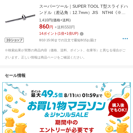
スーパーツール｜SUPER TOOL T型スライドハ
ンドル（差込角：12.7mm）JIS NTH4《※画
像はイメージです。実際の商品とは異なりま
1,410円(価格+送料)
す》
860
円
+送料550円
14
ポイント
(
1
倍+
1
倍UP)
8/10 15:00までの注文で最短8/15お届け
※検索結果が実際の商品内容（価格、送料、ポイント、在庫等）と異なる場合がご
ざいます。正しい情報は商品ページをご確認ください。
セール情報