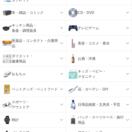
本・雑誌・コミック
CD・DVD
キッチン用品・
テレビゲーム
食器・調理器具
医薬品・コンタクト・介護用
美容・コスメ・香水
品
ダイエット・
お酒・洋酒
健康用品
キッズ・ベビー・
おもちゃ
マタニティ
ペットグッズ・ペットフード
花・ガーデン・DIY
スポーツ・
日用品雑貨・文房具・手芸
アウトドア
バック・スーツケース・旅行
時計
用品