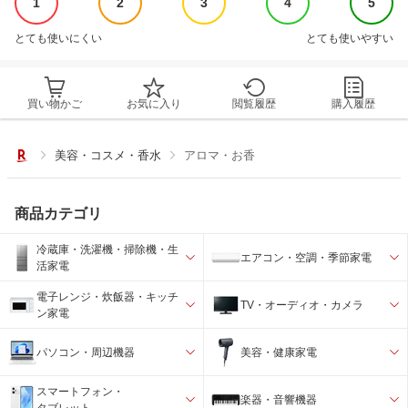
1
2
3
4
5
とても使いにくい
とても使いやすい
買い物かご
お気に入り
閲覧履歴
購入履歴
美容・コスメ・香水
アロマ・お香
商品カテゴリ
冷蔵庫・洗濯機・掃除機・生
エアコン・空調・季節家電
活家電
電子レンジ・炊飯器・キッチ
TV・オーディオ・カメラ
ン家電
パソコン・周辺機器
美容・健康家電
スマートフォン・
楽器・音響機器
タブレット