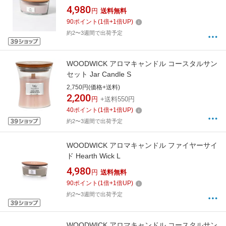
4,980
円
送料無料
90
ポイント
(
1
倍+
1
倍UP)
約2〜3週間で出荷予定
WOODWICK アロマキャンドル コースタルサン
セット Jar Candle S
2,750円(価格+送料)
2,200
円
+送料550円
40
ポイント
(
1
倍+
1
倍UP)
約2〜3週間で出荷予定
WOODWICK アロマキャンドル ファイヤーサイ
ド Hearth Wick L
4,980
円
送料無料
90
ポイント
(
1
倍+
1
倍UP)
約2〜3週間で出荷予定
WOODWICK アロマキャンドル コースタルサン