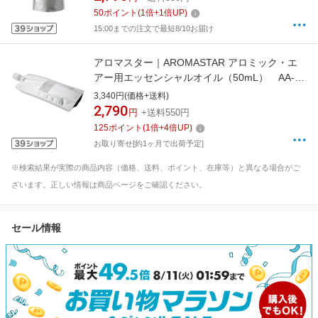
50
ポイント
(
1
倍+
1
倍UP)
15:00までの注文で最短8/10お届け
アロマスター｜AROMASTAR アロミック・エ
アー用エッセンシャルオイル（50mL） AA-
50-CL クール[AA50CL]
3,340円(価格+送料)
2,790
円
+送料550円
125
ポイント
(
1
倍+
4
倍UP)
お取り寄せ[約1ヶ月で出荷予定]
※検索結果が実際の商品内容（価格、送料、ポイント、在庫等）と異なる場合がご
ざいます。正しい情報は商品ページをご確認ください。
セール情報