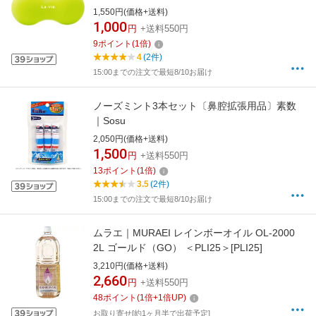
4705【肩こりの悩み/硬式テニスボールぐらい
1,550円(価格+送料)
の柔らかさです】
1,000
円
+送料550円
9
ポイント
(
1
倍)
4
(2件)
15:00までの注文で最短8/10お届け
ノーズミント3本セット〔鼻腔拡張用品〕素数
｜Sosu
2,050円(価格+送料)
1,500
円
+送料550円
13
ポイント
(
1
倍)
3.5
(2件)
15:00までの注文で最短8/10お届け
ムラエ｜MURAEI レインボーオイル OL-2000
2L ゴールド（GO） ＜PLI25＞[PLI25]
3,210円(価格+送料)
2,660
円
+送料550円
48
ポイント
(
1
倍+
1
倍UP)
お取り寄せ[約1ヶ月半で出荷予定]