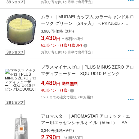
お取り寄せ[約1ヶ月半で出荷予定]
ムラエ｜MURAEI カップ入 カラーキャンドルロ
ーソク グリーン （24ヶ入） ＜PKYJ505＞
[PKYJ505]
3,980円(価格+送料)
3,430
円
+送料550円
62
ポイント
(
1
倍+
1
倍UP)
お取り寄せ[約1ヶ月半で出荷予定]
プラスマイナスゼロ｜PLUS MINUS ZERO アロ
マディフューザー XQU-U010-P ピンク
[XQUU010]
4,480
円
送料無料
40
ポイント
(
1
倍)
15:00までの注文で最短8/10お届け
アロマスター｜AROMASTAR アロミック・エ
アー用エッセンシャルオイル（50mL） AA-
50-CH シトラスハーブ[AA50CH]
3,340円(価格+送料)
2,790
円
+送料550円