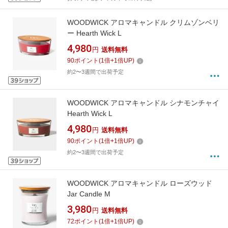
WOODWICK アロマキャンドル クリムゾンベリ
ー Hearth Wick L
4,980
円
送料無料
90
ポイント
(
1
倍+
1
倍UP)
約2〜3週間で出荷予定
WOODWICK アロマキャンドル シナモンチャイ
Hearth Wick L
4,980
円
送料無料
90
ポイント
(
1
倍+
1
倍UP)
約2〜3週間で出荷予定
WOODWICK アロマキャンドル ローズウッド
Jar Candle M
3,980
円
送料無料
72
ポイント
(
1
倍+
1
倍UP)