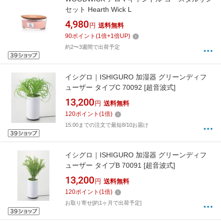
セット Hearth Wick L
4,980
円
送料無料
90
ポイント
(
1
倍+
1
倍UP)
約2〜3週間で出荷予定
イシグロ｜ISHIGURO 加湿器 グリーンディフ
ューザー タイプC 70092 [超音波式]
13,200
円
送料無料
120
ポイント
(
1
倍)
15:00までの注文で最短8/10お届け
イシグロ｜ISHIGURO 加湿器 グリーンディフ
ューザー タイプB 70091 [超音波式]
13,200
円
送料無料
120
ポイント
(
1
倍)
お取り寄せ[約1ヶ月で出荷予定]