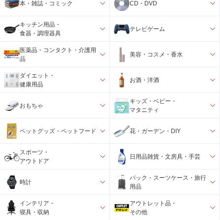
本・雑誌・コミック
CD・DVD
キッチン用品・
テレビゲーム
食器・調理器具
医薬品・コンタクト・介護用
美容・コスメ・香水
品
ダイエット・
お酒・洋酒
健康用品
キッズ・ベビー・
おもちゃ
マタニティ
ペットグッズ・ペットフード
花・ガーデン・DIY
スポーツ・
日用品雑貨・文房具・手芸
アウトドア
バック・スーツケース・旅行
時計
用品
インテリア・
アウトレット品・
寝具・収納
その他