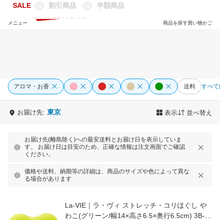
SALE
割引商品
半額商品
メニュー
商品を探す
買い物かご
アロマ・お香
送料
すべて
東京
お届け先:
表示
並べ替え
お届け先(離島除く)への最安送料とお届け日を表示していま
す。 お届け日は目安のため、正確な情報は注文画面でご確認
ください。
価格や送料、納期等の詳細は、商品のサイズや色によって異な
る場合があります
La-VIE｜ラ・ヴィ ストレッチ・コリほぐし や
わこ(グリーン/幅14×高さ6.5×奥行6.5cm) 3B-