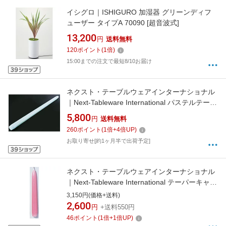
イシグロ｜ISHIGURO 加湿器 グリーンディフ
ューザー タイプA 70090 [超音波式]
13,200
円
送料無料
120
ポイント
(
1
倍)
15:00までの注文で最短8/10お届け
ネクスト・テーブルウェアインターナショナル
｜Next-Tableware International パステルテーパ
ーキャンドル 12インチ ライトグリーン（1打
5,800
円
送料無料
入） ＜NTC67125C＞[NTC67125C]
260
ポイント
(
1
倍+
4
倍UP)
お取り寄せ[約1ヶ月半で出荷予定]
ネクスト・テーブルウェアインターナショナル
｜Next-Tableware International テーパーキャン
ドル 10インチ ピンク （1打入） ＜NTC6610PI
3,150円(価格+送料)
＞[NTC6610PI]
2,600
円
+送料550円
46
ポイント
(
1
倍+
1
倍UP)