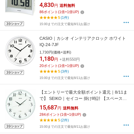
DQDS01J7JF [デジタル /電波自動受信機能有]
4,830
円
送料無料
[DQDS01J7JF]
86
ポイント
(
1
倍+
1
倍UP)
5
(1件)
15:00までの注文で最短8/11お届け
CASIO｜カシオ インテリアクロック ホワイト
IQ-24-7JF
1,730円(価格+送料)
1,180
円
+送料550円
20
ポイント
(
1
倍+
1
倍UP)
5
(3件)
15:00までの注文で最短8/11お届け
【エントリーで最大全額ポイント還元｜8/11ま
で】 SEIKO｜セイコー 掛け時計 【スペースリ
ンク（衛星電波クロック）】 白パール
15,687
円
送料無料
GP216W [電波自動受信機能有][GP216W]
284
ポイント
(
1
倍+
1
倍UP)
5
(2件)
15:00までの注文で最短8/11お届け