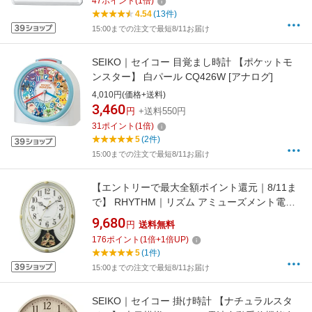
47
ポイント
(
1
倍)
4.54
(13件)
15:00までの注文で最短8/11お届け
SEIKO｜セイコー 目覚まし時計 【ポケットモ
ンスター】 白パール CQ426W [アナログ]
4,010円(価格+送料)
3,460
円
+送料550円
31
ポイント
(
1
倍)
5
(2件)
15:00までの注文で最短8/11お届け
【エントリーで最大全額ポイント還元｜8/11ま
で】 RHYTHM｜リズム アミューズメント電波
時計 スモールワールドリリィN」 アイボリー
9,680
円
送料無料
4MN554RH10 [電波自動受信機能有]
176
ポイント
(
1
倍+
1
倍UP)
5
(1件)
15:00までの注文で最短8/11お届け
SEIKO｜セイコー 掛け時計 【ナチュラルスタ