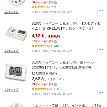
60
ポイント
(
1
倍)
4.5
(4件)
15:00までの注文で最短8/11お届け
SEIKO｜セイコー 目覚まし時計 【スタディタ
イム】 白 KR521W [アナログ・デジタル]
4,120
円
送料無料
37
ポイント
(
1
倍)
4.69
(13件)
15:00までの注文で最短8/11お届け
SEIKO｜セイコー 目覚まし時計 白パール
SQ698S [デジタル /電波自動受信機能有]
[SQ698S]
3,172円(価格+送料)
2,622
円
+送料550円
23
ポイント
(
1
倍)
4.76
(17件)
15:00までの注文で最短8/11お届け
【エントリーで最大全額ポイント還元｜8/11ま