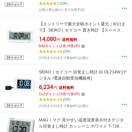
5
(2件)
お取り寄せ[約1ヶ月で出荷予定]
【エントリーで最大全額ポイント還元｜8/11ま
で】 SEIKO｜セイコー 置き時計 【スペースリ
ンク（衛星電波クロック）】 白パール
14,080
円
送料無料
GP501W [電波自動受信機能有]
640
ポイント
(
1
倍+
4
倍UP)
4.5
(2件)
15:00までの注文で最短8/11お届け
SEIKO｜セイコー 目覚まし時計 白 DL214W [デ
ジタル /電波自動受信機能有]
6,234
円
送料無料
112
ポイント
(
1
倍+
1
倍UP)
4.6
(5件)
15:00までの注文で最短8/11お届け
MAG｜マグ 見やすい温度湿度表示付きデジタ
ル目覚まし時計 カッシーニ ホワイト T-726