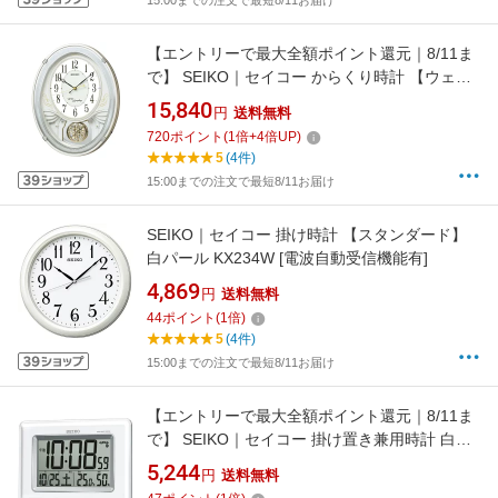
15:00までの注文で最短8/11お届け
【エントリーで最大全額ポイント還元｜8/11ま
で】 SEIKO｜セイコー からくり時計 【ウェー
ブシンフォニー】 白パール AM258W [電波自動
15,840
円
送料無料
受信機能有]
720
ポイント
(
1
倍+
4
倍UP)
5
(4件)
15:00までの注文で最短8/11お届け
SEIKO｜セイコー 掛け時計 【スタンダード】
白パール KX234W [電波自動受信機能有]
4,869
円
送料無料
44
ポイント
(
1
倍)
5
(4件)
15:00までの注文で最短8/11お届け
【エントリーで最大全額ポイント還元｜8/11ま
で】 SEIKO｜セイコー 掛け置き兼用時計 白パ
ール SQ424W [電波自動受信機能有][SQ424W]
5,244
円
送料無料