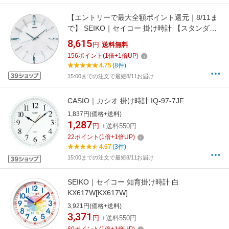
【エントリーで最大全額ポイント還元｜8/11ま
で】 SEIKO｜セイコー 掛け時計 【スタンダー
ド】 白パール KX214W [電波自動受信機能有]
8,615
円
送料無料
[KX214W]
156
ポイント
(
1
倍+
1
倍UP)
4.75
(8件)
15:00までの注文で最短8/11お届け
CASIO｜カシオ 掛け時計 IQ-97-7JF
1,837円(価格+送料)
1,287
円
+送料550円
22
ポイント
(
1
倍+
1
倍UP)
4.67
(3件)
15:00までの注文で最短8/11お届け
SEIKO｜セイコー 知育掛け時計 白
KX617W[KX617W]
3,921円(価格+送料)
3,371
円
+送料550円