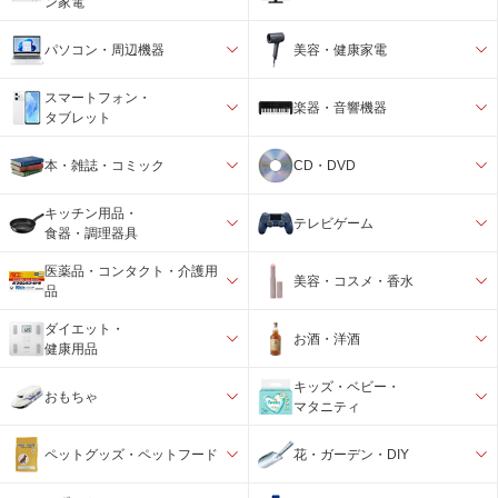
ン家電
パソコン・周辺機器
美容・健康家電
スマートフォン・
楽器・音響機器
タブレット
本・雑誌・コミック
CD・DVD
キッチン用品・
テレビゲーム
食器・調理器具
医薬品・コンタクト・介護用
美容・コスメ・香水
品
ダイエット・
お酒・洋酒
健康用品
キッズ・ベビー・
おもちゃ
マタニティ
ペットグッズ・ペットフード
花・ガーデン・DIY