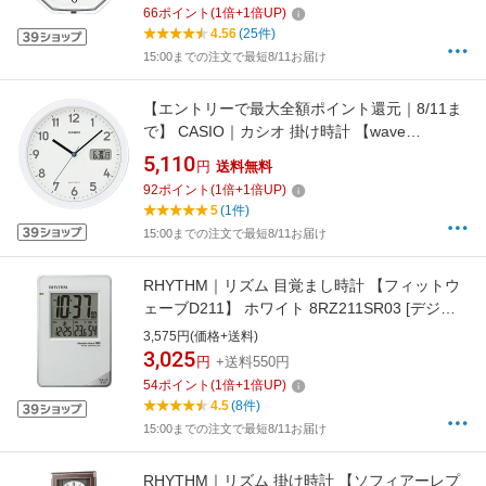
66
ポイント
(
1
倍+
1
倍UP)
4.56
(25件)
15:00までの注文で最短8/11お届け
【エントリーで最大全額ポイント還元｜8/11ま
で】 CASIO｜カシオ 掛け時計 【wave
ceptor（ウェーブセプター）】 ホワイト
5,110
円
送料無料
IC860J7JF [電波自動受信機能有]
92
ポイント
(
1
倍+
1
倍UP)
5
(1件)
15:00までの注文で最短8/11お届け
RHYTHM｜リズム 目覚まし時計 【フィットウ
ェーブD211】 ホワイト 8RZ211SR03 [デジタ
ル /電波自動受信機能有]
3,575円(価格+送料)
3,025
円
+送料550円
54
ポイント
(
1
倍+
1
倍UP)
4.5
(8件)
15:00までの注文で最短8/11お届け
RHYTHM｜リズム 掛け時計 【ソフィアーレプ