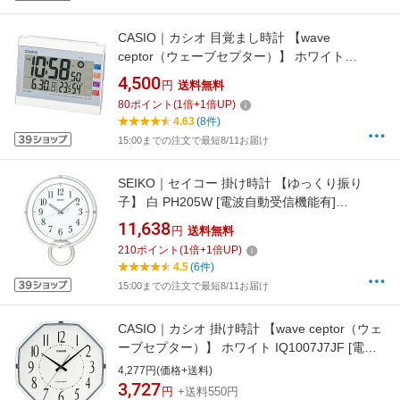
CASIO｜カシオ 目覚まし時計 【wave
ceptor（ウェーブセプター）】 ホワイト
DQL220J7JF [デジタル /電波自動受信機能有]
4,500
円
送料無料
[DQL220J7JF]
80
ポイント
(
1
倍+
1
倍UP)
4.63
(8件)
15:00までの注文で最短8/11お届け
SEIKO｜セイコー 掛け時計 【ゆっくり振り
子】 白 PH205W [電波自動受信機能有]
[PH205W]
11,638
円
送料無料
210
ポイント
(
1
倍+
1
倍UP)
4.5
(6件)
15:00までの注文で最短8/11お届け
CASIO｜カシオ 掛け時計 【wave ceptor（ウェ
ーブセプター）】 ホワイト IQ1007J7JF [電波
自動受信機能有][IQ1007J7JF]
4,277円(価格+送料)
3,727
円
+送料550円