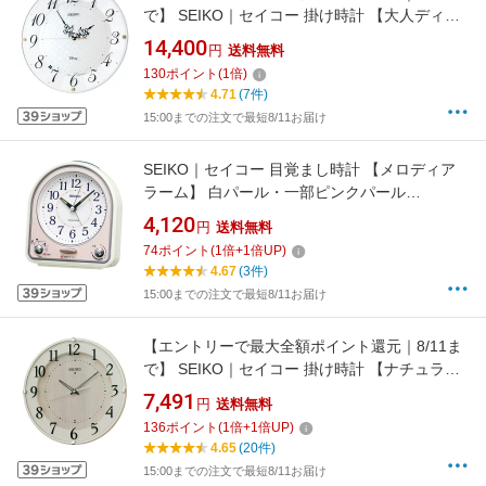
で】 SEIKO｜セイコー 掛け時計 【大人ディズ
ニー ミッキー&ミニー】 白パール FS513W [電
14,400
円
送料無料
波自動受信機能有]
130
ポイント
(
1
倍)
4.71
(7件)
15:00までの注文で最短8/11お届け
SEIKO｜セイコー 目覚まし時計 【メロディア
ラーム】 白パール・一部ピンクパール
QM750P [アナログ]
4,120
円
送料無料
74
ポイント
(
1
倍+
1
倍UP)
4.67
(3件)
15:00までの注文で最短8/11お届け
【エントリーで最大全額ポイント還元｜8/11ま
で】 SEIKO｜セイコー 掛け時計 【ナチュラル
スタイル】 アイボリー KX397A [電波自動受信
7,491
円
送料無料
機能有][KX397A]
136
ポイント
(
1
倍+
1
倍UP)
4.65
(20件)
15:00までの注文で最短8/11お届け