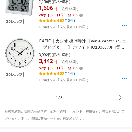
WH-Z [デジタル]
2,156円(価格+送料)
1,606
円
+送料550円
28
ポイント
(
1
倍+
1
倍UP)
4.62
(13件)
15:00までの注文で最短8/11お届け
CASIO｜カシオ 掛け時計 【wave ceptor（ウェ
ーブセプター）】 ホワイト IQ1006J7JF [電波
自動受信機能有][IQ1006J7JF]
3,992円(価格+送料)
3,442
円
+送料550円
62
ポイント
(
1
倍+
1
倍UP)
4.82
(11件)
15:00までの注文で最短8/11お届け
1
/
2
※検索結果が実際の商品内容（価格、送料、ポイント、在庫等）と異なる場合がご
ざいます。正しい情報は商品ページをご確認ください。