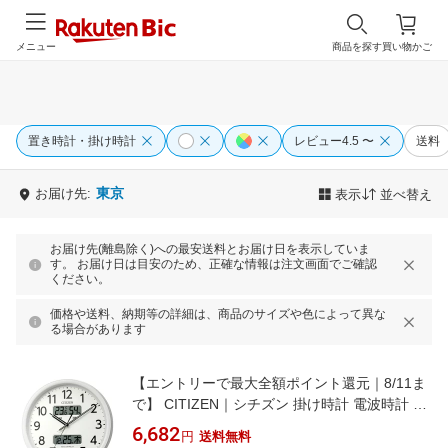
メニュー
商品を探す
買い物かご
置き時計・掛け時計
レビュー4.5 〜
送料
東京
お届け先:
表示
並べ替え
お届け先(離島除く)への最安送料とお届け日を表示していま
す。 お届け日は目安のため、正確な情報は注文画面でご確認
ください。
価格や送料、納期等の詳細は、商品のサイズや色によって異な
る場合があります
【エントリーで最大全額ポイント還元｜8/11ま
で】 CITIZEN｜シチズン 掛け時計 電波時計 温
湿度計付き 白 8FYA06-003 [電波自動受信機能
6,682
円
送料無料
有]