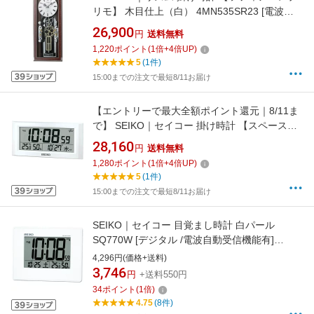
リモ】 木目仕上（白） 4MN535SR23 [電波自
動受信機能有][4MN535SR23]
26,900
円
送料無料
1,220
ポイント
(
1
倍+
4
倍UP)
5
(1件)
15:00までの注文で最短8/11お届け
【エントリーで最大全額ポイント還元｜8/11ま
で】 SEIKO｜セイコー 掛け時計 【スペースリ
ンク（衛星電波クロック）】 白パール
28,160
円
送料無料
GP502W [電波自動受信機能有]
1,280
ポイント
(
1
倍+
4
倍UP)
5
(1件)
15:00までの注文で最短8/11お届け
SEIKO｜セイコー 目覚まし時計 白パール
SQ770W [デジタル /電波自動受信機能有]
[SQ770W]
4,296円(価格+送料)
3,746
円
+送料550円
34
ポイント
(
1
倍)
4.75
(8件)