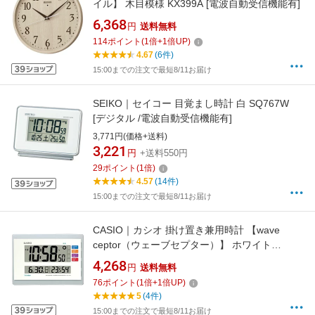
イル】 木目模様 KX399A [電波自動受信機能有]
6,368
円
送料無料
114
ポイント
(
1
倍+
1
倍UP)
4.67
(6件)
15:00までの注文で最短8/11お届け
SEIKO｜セイコー 目覚まし時計 白 SQ767W
[デジタル /電波自動受信機能有]
3,771円(価格+送料)
3,221
円
+送料550円
29
ポイント
(
1
倍)
4.57
(14件)
15:00までの注文で最短8/11お届け
CASIO｜カシオ 掛け置き兼用時計 【wave
ceptor（ウェーブセプター）】 ホワイト
IDL140J7JF [電波自動受信機能有][IDL140J7JF]
4,268
円
送料無料
76
ポイント
(
1
倍+
1
倍UP)
5
(4件)
15:00までの注文で最短8/11お届け