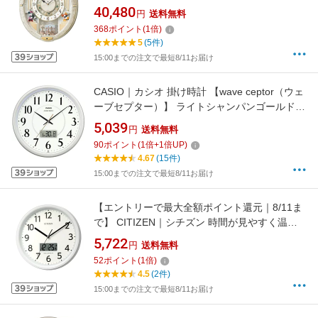
Time（ディズニータイム）ミッキー&フレン
40,480
円
送料無料
ズ】 白マーブル模様 FW580W [電波自動受信機
368
ポイント
(
1
倍)
能有][FW580W]
5
(5件)
15:00までの注文で最短8/11お届け
CASIO｜カシオ 掛け時計 【wave ceptor（ウェ
ーブセプター）】 ライトシャンパンゴールド
IC1001J9JF [電波自動受信機能有][IC1001J9JF]
5,039
円
送料無料
90
ポイント
(
1
倍+
1
倍UP)
4.67
(15件)
15:00までの注文で最短8/11お届け
【エントリーで最大全額ポイント還元｜8/11ま
で】 CITIZEN｜シチズン 時間が見やすく温
度・湿度もわかる 液晶付きの電波掛時計 白
5,722
円
送料無料
8FYA05-003 [電波自動受信機能有]
52
ポイント
(
1
倍)
4.5
(2件)
15:00までの注文で最短8/11お届け