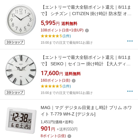
【エントリーで最大全額ポイント還元｜8/11ま
で】 シチズン｜CITIZEN 掛け時計 防水型 オフ
ィスタイプ 白 8MG799-003[8MG799003]
5,995
円
送料無料
108
ポイント
(
1
倍+
1
倍UP)
5
(1件)
15:00までの注文で最短8/11お届け
【エントリーで最大全額ポイント還元｜8/11ま
で】 SEIKO｜セイコー 掛け時計 【大人ディズ
ニー ミッキー&ミニー】 白 FS506W [電波自動
17,600
円
送料無料
受信機能有][FS506W]
160
ポイント
(
1
倍)
5
(1件)
15:00までの注文で最短8/11お届け
MAG｜マグ デジタル目覚まし時計 ブリム ホワ
イト T-779 WH-Z [デジタル]
1,451円(価格+送料)
901
円
+送料550円
8
ポイント
(
1
倍)