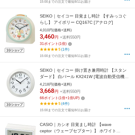
15:00までの注文で最短8/11お届け
SEIKO｜セイコー 目覚まし時計 【すみっコぐ
らし】 アイボリー CQ167C [アナログ]
4,010円(価格+送料)
3,460
円
+送料550円
31
ポイント
(
1
倍)
5
(1件)
15:00までの注文で最短8/11お届け
SEIKO｜セイコー 掛け置き兼用時計 【スタン
ダード】 白パール KX241W [電波自動受信機能
有]
4,218円(価格+送料)
3,668
円
+送料550円
66
ポイント
(
1
倍+
1
倍UP)
5
(4件)
15:00までの注文で最短8/11お届け
CASIO｜カシオ 目覚まし時計 【wave
ceptor（ウェーブセプター）】 ホワイト