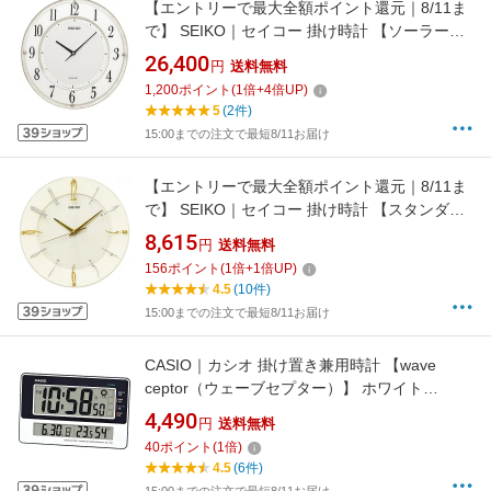
【エントリーで最大全額ポイント還元｜8/11ま
で】 SEIKO｜セイコー 掛け時計 【ソーラープ
ラス】 白マーブル模様 SF506W [電波自動受信
26,400
円
送料無料
機能有]
1,200
ポイント
(
1
倍+
4
倍UP)
5
(2件)
15:00までの注文で最短8/11お届け
【エントリーで最大全額ポイント還元｜8/11ま
で】 SEIKO｜セイコー 掛け時計 【スタンダー
ド】 クリーム KX214C [電波自動受信機能有]
8,615
円
送料無料
156
ポイント
(
1
倍+
1
倍UP)
4.5
(10件)
15:00までの注文で最短8/11お届け
CASIO｜カシオ 掛け置き兼用時計 【wave
ceptor（ウェーブセプター）】 ホワイト
IDL170J7JF [電波自動受信機能有]
4,490
円
送料無料
40
ポイント
(
1
倍)
4.5
(6件)