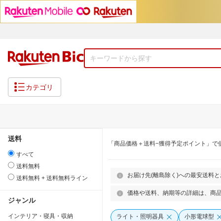
カテゴリ
送料
「商品価格＋送料−獲得予定ポイント」で
すべて
送料無料
お届け先(離島除く)への最安送料
送料無料 + 送料無料ライン
価格や送料、納期等の詳細は、商
ジャンル
インテリア・寝具・収納
ライト・照明器具
小形電球型