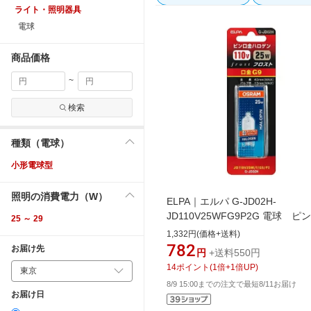
ライト・照明器具
電球
商品価格
~
検索
種類（電球）
小形電球型
照明の消費電力（W）
ELPA｜エルパ G-JD02H-
JD110V25WFG9P2G 電球 ピ
25 ～ 29
ハロゲンJDタイプ フロスト [G9 
1,332円(価格+送料)
ゲン電球形 /25W相当 /電球色 /1
782
お届け先
円
+送料550円
[GJD02H]
14
ポイント
(
1
倍+
1
倍UP)
8/9 15:00までの注文で最短8/11お届け
お届け日