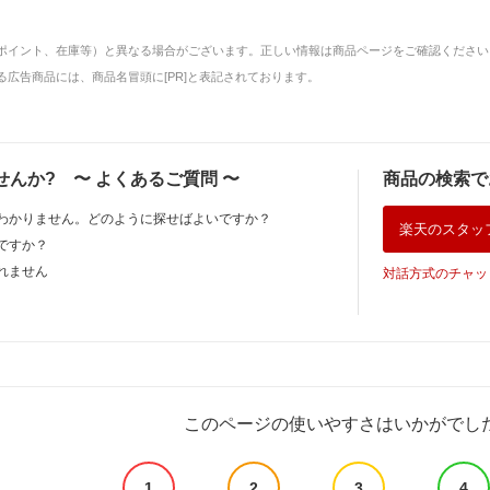
ポイント、在庫等）と異なる場合がございます。正しい情報は商品ページをご確認ください
広告商品には、商品名冒頭に[PR]と表記されております。
せんか?
〜
よくあるご質問
〜
商品の検索で
わかりません。どのように探せばよいですか？
楽天のスタッ
ですか？
れません
対話方式のチャッ
このページの使いやすさはいかがでし
1
2
3
4