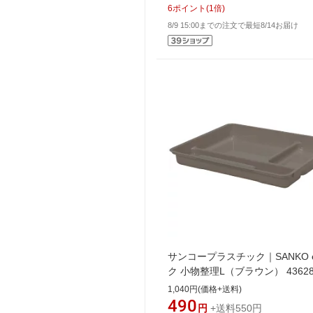
6
ポイント
(
1
倍)
8/9 15:00までの注文で最短8/14お届け
サンコープラスチック｜SANKO 
ク 小物整理L（ブラウン） 4362
1,040円(価格+送料)
490
円
+送料550円