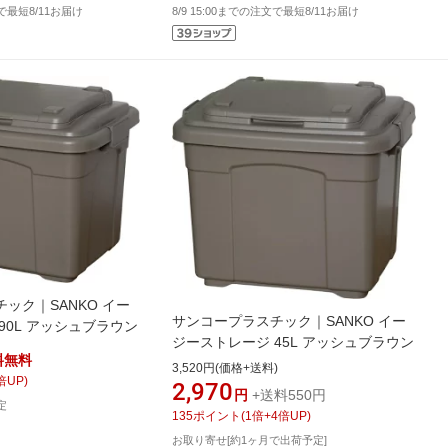
文で最短8/11お届け
8/9 15:00までの注文で最短8/11お届け
ック｜SANKO イー
サンコープラスチック｜SANKO イー
90L アッシュブラウン
ジーストレージ 45L アッシュブラウン
料無料
3,520円(価格+送料)
倍UP)
2,970
円
+送料550円
定
135
ポイント
(
1
倍+
4
倍UP)
お取り寄せ[約1ヶ月で出荷予定]