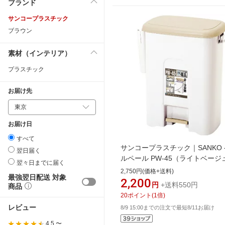
ブランド
サンコープラスチック
ブラウン
素材（インテリア）
プラスチック
お届け先
お届け日
すべて
サンコープラスチック｜SANKO
翌日届く
ルペール PW-45（ライトベージ
翌々日までに届く
PW-45LBE
2,750円(価格+送料)
最強翌日配送 対象
2,200
円
+送料550円
商品
20
ポイント
(
1
倍)
レビュー
8/9 15:00までの注文で最短8/11お届け
4.5 〜