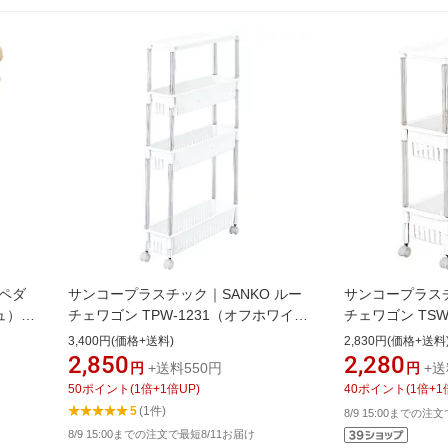
 ペダ
サンコープラスチック｜SANKO ルー
サンコープラスチ
ュ）
チェワゴン TPW-1231（オフホワイ
チェワゴン TS
ト） TPW-1231OW
TSW-21OW
3,400円(価格+送料)
2,830円(価格+送料
2,850
2,280
円
+送料550円
円
+送
50
ポイント
(
1
倍+
1
倍UP)
40
ポイント
(
1
倍+
1
5
(1件)
8/9 15:00までの注
8/9 15:00までの注文で最短8/11お届け