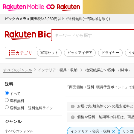
ビックカメラ x 楽天
税込3,980円以上で送料無料(一部地域を除く)
カテゴリ
家電セット
ビックアイデア
ドライヤー
イ
すべてのジャンル
インテリア・寝具・収納
検索結果
1〜45件 （94件）
送料
「商品価格＋送料−獲得予定ポイント」で
すべて
送料無料
お届け先(離島除く)への最安送料
送料無料 + 送料無料ライン
価格や送料、納期等の詳細は、商
ジャンル
すべてのジャンル
インテリア・寝具・収納
サンコ