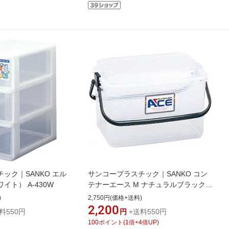
ック｜SANKO エル
サンコープラスチック｜SANKO コン
ワイト） A-430W
テナーエース M ナチュラルブラック
16407
)
2,750円(価格+送料)
2,200
料550円
円
+送料550円
100
ポイント
(
1
倍+
4
倍UP)