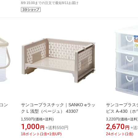
8/9 15:00までの注文で最短8/11お届け
 コン
サンコープラスチック｜SANKO eラッ
サンコープラスチ
ク L 浅型（ベージュ） 43307
ピス A-430（ホ
1,550円(価格+送料)
3,220円(価格+送料
1,000
2,670
円
+送料550円
円
+送
18
ポイント
(
1
倍+
1
倍UP)
24
ポイント
(
1
倍)