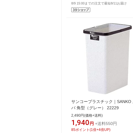
8/9 15:00までの注文で最短8/11お届け
サンコープラスチック｜SANKO
バ 角型（グレー） 22229
2,490円(価格+送料)
1,940
円
+送料550円
85
ポイント
(
1
倍+
4
倍UP)