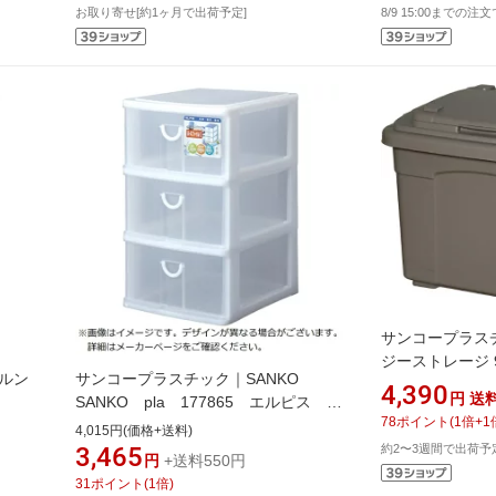
お取り寄せ[約1ヶ月で出荷予定]
8/9 15:00までの注
サンコープラスチ
ジーストレージ 
 ルン
サンコープラスチック｜SANKO
4,390
円
送
SANKO pla 177865 エルピス
78
ポイント
(
1
倍+
1
AF−430 W ホワイト
4,015円(価格+送料)
3,465
約2〜3週間で出荷予
円
+送料550円
31
ポイント
(
1
倍)