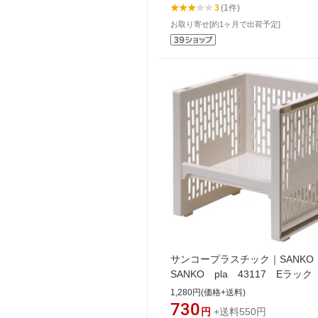
3
(1件)
お取り寄せ[約1ヶ月で出荷予定]
サンコープラスチック｜SANKO
SANKO pla 43117 Eラッ
SS BE ベージュ 43117
1,280円(価格+送料)
730
円
+送料550円