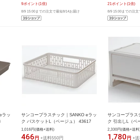
9
ポイント
(
1
倍)
21
ポイント
(
1
倍)
8/9 15:00までの注文で最短8/14お届け
8/9 15:00までの注
eラッ
サンコープラスチック｜SANKO eラッ
サンコープラスチ
8
ク バスケットL（ベージュ） 43617
ク 引出しL（ベー
1,016円(価格+送料)
2,330円(価格+送料
466
1,780
円
+送料550円
円
+送