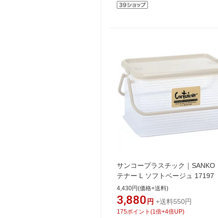
サンコープラスチック｜SANKO
テナー L ソフトベージュ 17197
4,430円(価格+送料)
3,880
円
+送料550円
175
ポイント
(
1
倍+
4
倍UP)