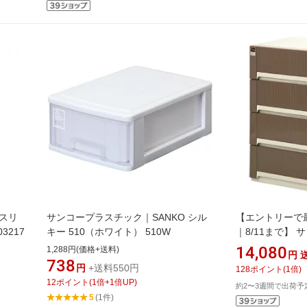
 スリ
サンコープラスチック｜SANKO シル
【エントリーで
3217
キー 510（ホワイト） 510W
｜8/11まで】
SANKO オーラ
14,080
1,288円(価格+送料)
円
ン 42157
738
円
+送料550円
128
ポイント
(
1
倍)
12
ポイント
(
1
倍+
1
倍UP)
約2〜3週間で出荷予
5
(1件)