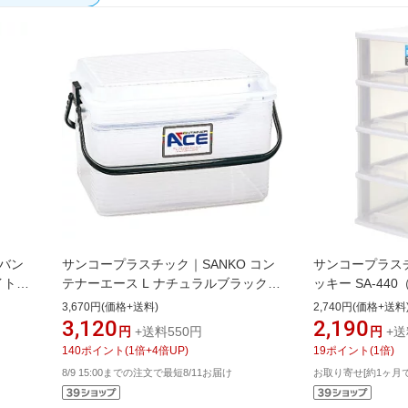
 バン
サンコープラスチック｜SANKO コン
サンコープラスチ
イト）
テナーエース L ナチュラルブラック
ッキー SA-440
16417
3,670円(価格+送料)
2,740円(価格+送料
3,120
2,190
円
+送料550円
円
+送
140
ポイント
(
1
倍+
4
倍UP)
19
ポイント
(
1
倍)
8/9 15:00までの注文で最短8/11お届け
お取り寄せ[約1ヶ月