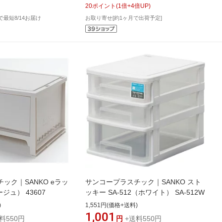
20
ポイント
(
1
倍+
4
倍UP)
文で最短8/14お届け
お取り寄せ[約1ヶ月で出荷予定]
ック｜SANKO eラッ
サンコープラスチック｜SANKO スト
ジュ） 43607
ッキー SA-512（ホワイト） SA-512W
)
1,551円(価格+送料)
1,001
料550円
円
+送料550円