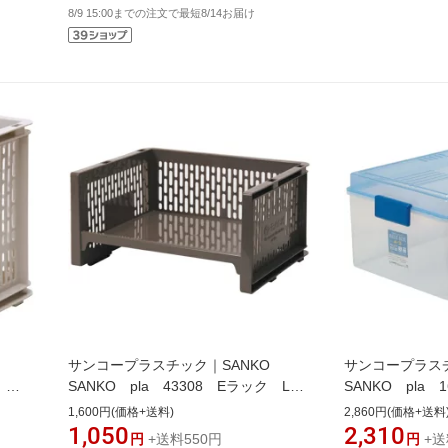
8/9 15:00までの注文で最短8/14お届け
サンコープラスチック｜SANKO
サンコープラスチ
ク
SANKO pla 43308 Eラック L
SANKO pla
浅型 BR ブラウン 43308
ス A−3 DB 
1,600円(価格+送料)
2,860円(価格+送料
1,050
2,310
円
+送料550円
円
+送