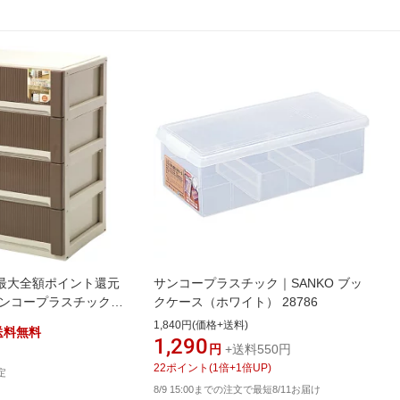
最大全額ポイント還元
サンコープラスチック｜SANKO ブッ
 サンコープラスチック｜
クケース（ホワイト） 28786
 ワイド浅型 4段 ブラウ
1,840円(価格+送料)
送料無料
1,290
円
+送料550円
22
ポイント
(
1
倍+
1
倍UP)
定
8/9 15:00までの注文で最短8/11お届け