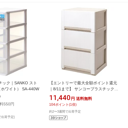
ック｜SANKO スト
【エントリーで最大全額ポイント還元
（ホワイト） SA-440W
｜8/11まで】 サンコープラスチック｜
SANKO オーラ 50 深型3段 ホワイト
11,440
)
円
送料無料
41996
料550円
104
ポイント
(
1
倍)
約2〜3週間で出荷予定
で出荷予定]