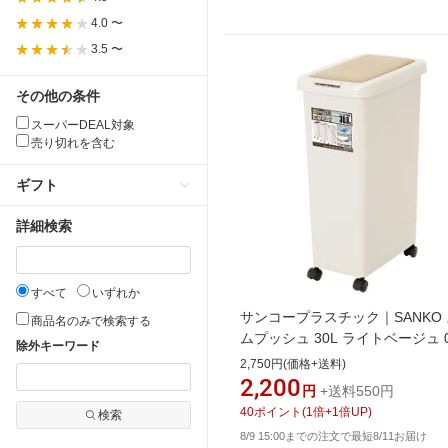
4.0 〜
3.5 〜
その他の条件
スーパーDEAL対象
売り切れを含む
ギフト
詳細検索
すべて
いずれか
サンコープラスチック｜SANKO
商品名のみで検索する
ムプッシュ 30L ライトベージュ 0
除外キーワード
2,750円(価格+送料)
2,200
円
+送料550円
40
ポイント
(
1
倍+
1
倍UP)
検索
8/9 15:00までの注文で最短8/11お届け