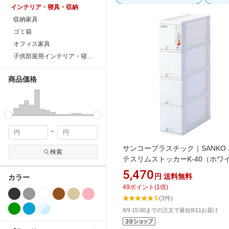
インテリア・寝具・収納
収納家具
ゴミ箱
オフィス家具
子供部屋用インテリア・寝具・収納
商品価格
~
サンコープラスチック｜SANKO
検索
テスリムストッカーK-40（ホワ
K-40W
5,470
円
送料無料
カラー
49
ポイント
(
1
倍)
5
(3件)
8/9 15:00までの注文で最短8/11お届け