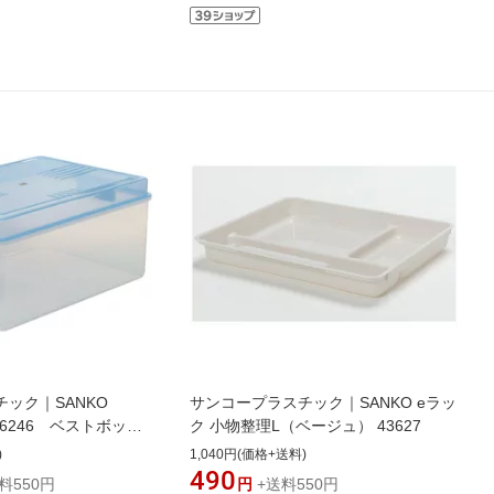
ック｜SANKO
サンコープラスチック｜SANKO eラッ
 16246 ベストボック
ク 小物整理L（ベージュ） 43627
ダークブルー 16246
)
1,040円(価格+送料)
490
料550円
円
+送料550円