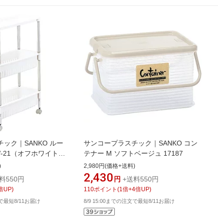
ック｜SANKO ルー
サンコープラスチック｜SANKO コン
W-21（オフホワイト）
テナー M ソフトベージュ 17187
)
2,980円(価格+送料)
2,430
料550円
円
+送料550円
倍UP)
110
ポイント
(
1
倍+
4
倍UP)
文で最短8/11お届け
8/9 15:00までの注文で最短8/11お届け