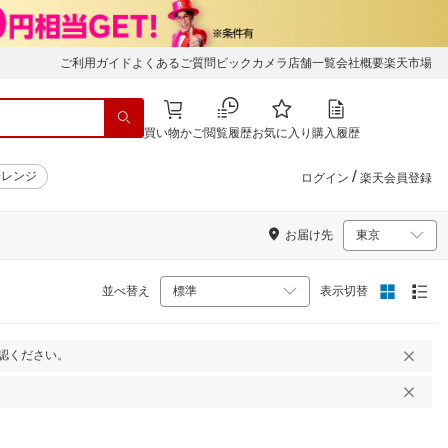
ご利用ガイド
よくあるご質問
ビックカメラ店舗一覧
会社概要
楽天市場
買い物かご
閲覧履歴
お気に入り
購入履歴
/
子レンジ
ログイン
楽天会員登録
お届け先
並べ替え
表示切替
認ください。