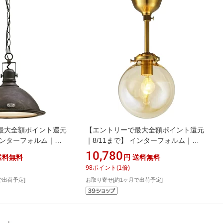
最大全額ポイント還元
【エントリーで最大全額ポイント還元
 インターフォルム｜
｜8/11まで】 インターフォルム｜
 ペンダントライト
INTERFORM シーリングライト
10,780
送料無料
円
送料無料
ダン)(白熱電球
Riquet Spot(リケー スポット) アンバ
98
ポイント
(
1
倍)
LT-8800AN [4.5畳 /
ー 小型白熱電球(E17/60W)付 LT-
で出荷予定]
お取り寄せ[約1ヶ月で出荷予定]
wlife_campaign_g】
4304AM [4.5畳 /電球色 /E17]
【newlife_campaign_g】