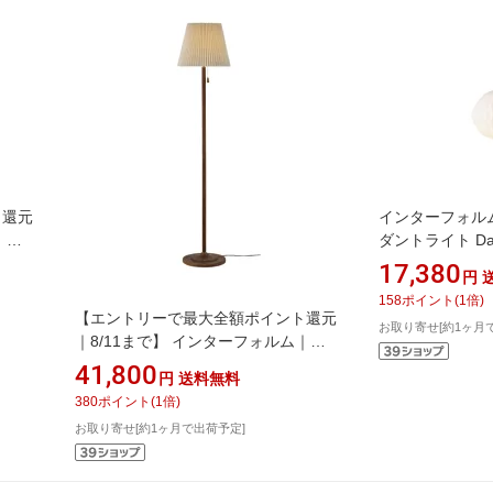
ト還元
インターフォルム｜
｜
ダントライト Da
熱電球(E17/60W)
17,380
円
球色 /E17]
158
ポイント
(
1
倍)
26]
【エントリーで最大全額ポイント還元
お取り寄せ[約1ヶ月
｜8/11まで】 インターフォルム｜
INTERFORM フロアースタンド
41,800
円
送料無料
Fersen(フェルセン) 白熱電球
380
ポイント
(
1
倍)
(E26/60W)付 LT-4236 [電球 /電球色]
お取り寄せ[約1ヶ月で出荷予定]