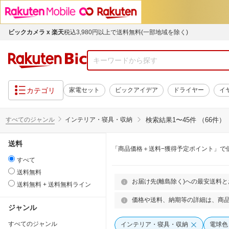
ビックカメラ x 楽天
税込3,980円以上で送料無料(一部地域を除く)
カテゴリ
家電セット
ビックアイデア
ドライヤー
イ
すべてのジャンル
インテリア・寝具・収納
検索結果
1〜45件 （66件）
送料
「商品価格＋送料−獲得予定ポイント」で
すべて
送料無料
お届け先(離島除く)への最安送料
送料無料 + 送料無料ライン
価格や送料、納期等の詳細は、商
ジャンル
すべてのジャンル
インテリア・寝具・収納
電球色