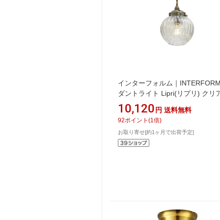
インターフォルム｜INTERFORM
ダントライト Lipri(リプリ) クリ
60W相当/E17白熱電球付 LT-955
10,120
円
送料無料
[電球色 /E17]【newlife_campai
92
ポイント
(
1
倍)
お取り寄せ[約1ヶ月で出荷予定]