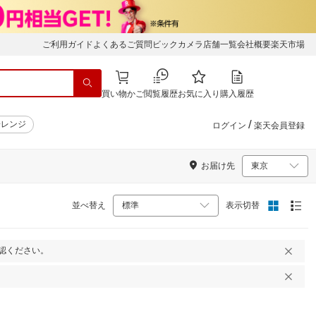
ご利用ガイド
よくあるご質問
ビックカメラ店舗一覧
会社概要
楽天市場
買い物かご
閲覧履歴
お気に入り
購入履歴
/
子レンジ
ログイン
楽天会員登録
お届け先
並べ替え
表示切替
認ください。