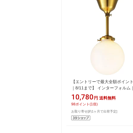
【エントリーで最大全額ポイン
｜8/11まで】 インターフォルム
INTERFORM シーリングライト
10,780
円
送料無料
Riquet Spot(リケー スポット) 
98
ポイント
(
1
倍)
ト 小型白熱電球(E17/60W)付 LT-
お取り寄せ[約1ヶ月で出荷予定]
4304WH [4.5畳 /電球色 /E17]
【newlife_campaign_g】