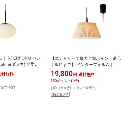
INTERFORM ペン
【エントリーで最大全額ポイント還元
phne(ダフネ) 小型白
｜8/11まで】 インターフォルム｜
付 LT-4285 [4.5畳 /電
INTERFORM ペンダントライト
19,800
送料無料
円
送料無料
Usva(ウスヴァ) 白熱電球(E26/100W)
180
ポイント
(
1
倍)
付 LT-4178 [6畳 /電球色 /E26]
で出荷予定]
お取り寄せ[約1ヶ月で出荷予定]