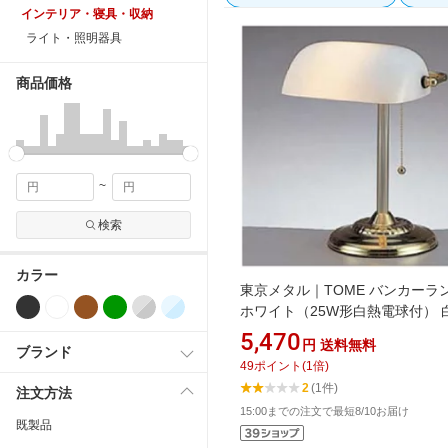
インテリア・寝具・収納
ライト・照明器具
商品価格
~
検索
カラー
東京メタル｜TOME バンカーラ
ホワイト（25W形白熱電球付） 
TL-118WZ [電球 /電球色]
5,470
円
送料無料
ブランド
49
ポイント
(
1
倍)
2
(1件)
注文方法
15:00までの注文で最短8/10お届け
既製品