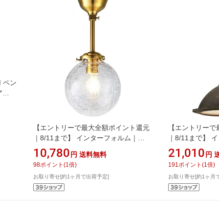
 ペン
ア
1CL
gn_g】
【エントリーで最大全額ポイント還元
【エントリーで
｜8/11まで】 インターフォルム｜
｜8/11まで】
INTERFORM シーリングライト
INTERFORM
10,780
21,010
円
送料無料
円
Riquet Spot(リケー スポット) クリア
Verdun(ヴェル
98
ポイント
(
1
倍)
191
ポイント
(
1
倍)
クラック 小型白熱電球(E17/60W)付
60W/E26×1灯付) 
お取り寄せ[約1ヶ月で出荷予定]
お取り寄せ[約1ヶ月
LT-4304CR [4.5畳 /電球色 /E17]
電球色 /E26]【ne
【newlife_campaign_g】