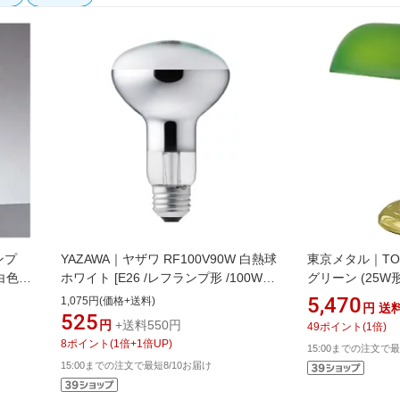
ンプ
YAZAWA｜ヤザワ RF100V90W 白熱球
東京メタル｜TO
白色
ホワイト [E26 /レフランプ形 /100W相
グリーン (25
当 /電球色 /1個][RF100V90W]
TL-118GZ [電球
5,470
1,075円(価格+送料)
円
送
525
円
+送料550円
49
ポイント
(
1
倍)
8
ポイント
(
1
倍+
1
倍UP)
15:00までの注文で最
15:00までの注文で最短8/10お届け