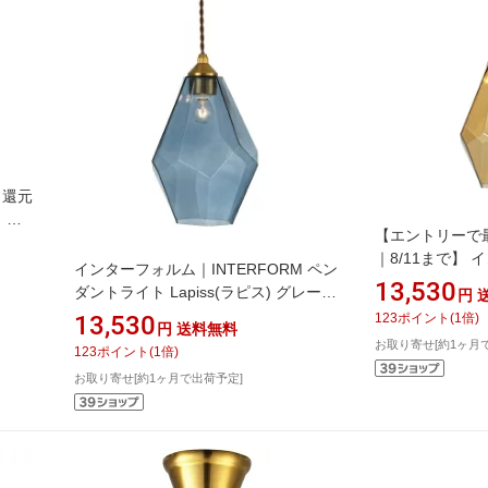
ト還元
｜
【エントリーで
｜8/11まで】
熱電球
インターフォルム｜INTERFORM ペン
INTERFORM
13,530
ダントライト Lapiss(ラピス) グレー
円
Lapiss(ラピ
(60W相当 小型白熱電球付) LT-
13,530
123
ポイント
(
1
倍)
付 LT-4073AM 
円
送料無料
4073GY [電球色 /E17]
お取り寄せ[約1ヶ月
【newlife_camp
123
ポイント
(
1
倍)
【newlife_campaign_g】
お取り寄せ[約1ヶ月で出荷予定]