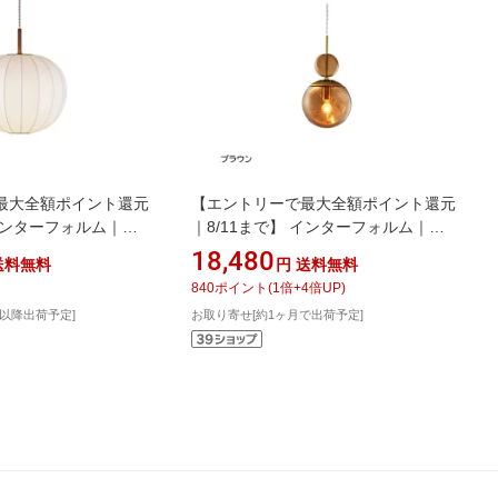
最大全額ポイント還元
【エントリーで最大全額ポイント還元
 インターフォルム｜
｜8/11まで】 インターフォルム｜
 ペンダントライト
INTERFORM ペンダントライト
18,480
送料無料
円
送料無料
白熱電球(E26/100W)付
Ellisse(エリッセ) ブラウン 小型白熱電
840
ポイント
(
1
倍+
4
倍UP)
/E26]
球付 LT-4445BN [電球色 /E17]
旬以降出荷予定]
お取り寄せ[約1ヶ月で出荷予定]
aign_g】
【newlife_campaign_g】