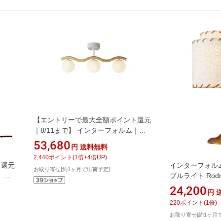
【エントリーで最大全額ポイント還元
｜8/11まで】 インターフォルム｜
INTERFORM シーリングライト
53,680
円
送料無料
Houle(ウール) 小型白熱電球
2,440
ポイント
(
1
倍+
4
倍UP)
(60W/E17)付 LT-4543 [6畳 /電球色
ト還元
インターフォルム｜
お取り寄せ[約1ヶ月で出荷予定]
/E17]
｜
ブルライト Rod
i(カ
球(口金E26/60W)
24,200
円
LT-
球色]
220
ポイント
(
1
倍)
お取り寄せ[約1ヶ月