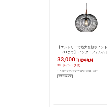
【エントリーで最大全額ポイン
｜8/11まで】 インターフォルム
INTERFORM ペンダントライト
33,000
円
送料無料
Theobald(テオバルト) 白熱電球
300
ポイント
(
1
倍)
(E26/60W)付 LT-4300 [電球色 /E
15:00までの注文で最短8/10お届け