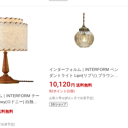
インターフォルム｜INTERFORM ペン
ダントライト Lipri(リプリ) ブラウン
60W相当/E17白熱電球付 LT-9551BN
10,120
円
送料無料
[電球色 /E17]
92
ポイント
(
1
倍)
INTERFORM テー
お取り寄せ[約1ヶ月で出荷予定]
ney(ロドニー) 白熱電
付 LT-4499 [電球 /電
送料無料
で出荷予定]