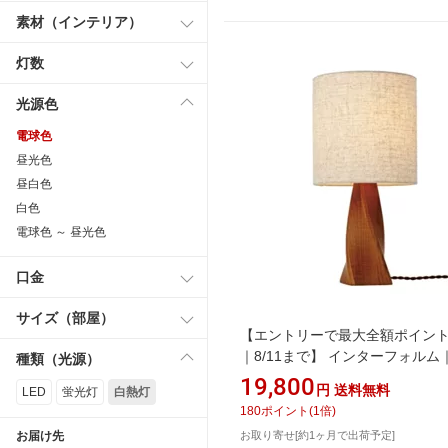
素材（インテリア）
灯数
光源色
電球色
昼光色
昼白色
白色
電球色 ～ 昼光色
口金
サイズ（部屋）
【エントリーで最大全額ポイン
｜8/11まで】 インターフォルム
種類（光源）
INTERFORM テーブルライト Kat
19,800
円
送料無料
LED
蛍光灯
白熱灯
ティ) 白熱電球(口金E26/40W)付 
180
ポイント
(
1
倍)
4411 [電球 /電球色]
お届け先
お取り寄せ[約1ヶ月で出荷予定]