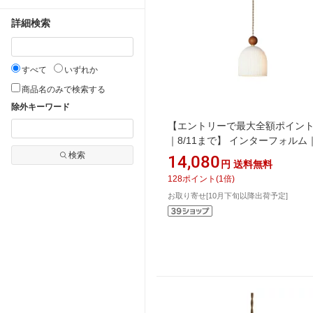
詳細検索
すべて
いずれか
商品名のみで検索する
除外キーワード
【エントリーで最大全額ポイン
｜8/11まで】 インターフォルム
INTERFORM ペンダントライト
検索
14,080
円
送料無料
Murg(ムルク) 40W相当 小型白
128
ポイント
(
1
倍)
付 LT-4396 [電球色 /E17]
お取り寄せ[10月下旬以降出荷予定]
【newlife_campaign_g】