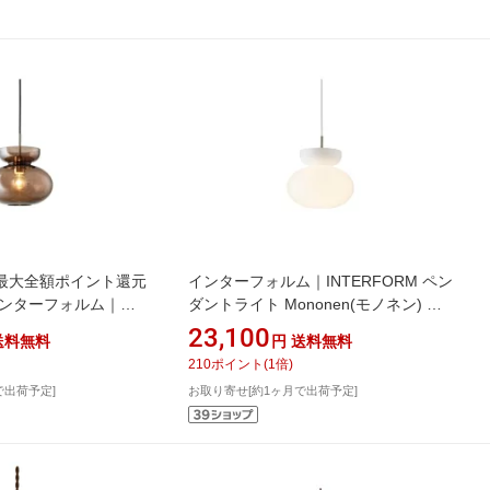
最大全額ポイント還元
インターフォルム｜INTERFORM ペン
 インターフォルム｜
ダントライト Mononen(モノネン) ホ
 ペンダントライト
ワイト 60Wクリア白熱球付 LT-
23,100
送料無料
円
送料無料
ネン) ブラウン 60Wク
4472WH [電球色 /E26]
210
ポイント
(
1
倍)
4472BN [電球色
で出荷予定]
お取り寄せ[約1ヶ月で出荷予定]