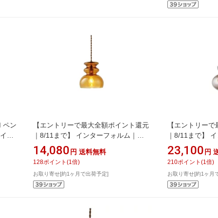
 ペン
【エントリーで最大全額ポイント還元
【エントリーで
ワイト
｜8/11まで】 インターフォルム｜
｜8/11まで】
INTERFORM ペンダントライト
INTERFORM
14,080
23,100
円
送料無料
円
Mond(モンド) ブラウン E17/40W クリ
Mononen(モノ
128
ポイント
(
1
倍)
210
ポイント
(
1
倍)
ア白熱電球付 LT-4475BN [電球色
リア白熱球付 LT-
お取り寄せ[約1ヶ月で出荷予定]
お取り寄せ[約1ヶ月
/E17]
/E26]