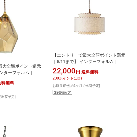
【エントリーで最大全額ポイント還元
｜8/11まで】 インターフォルム｜
最大全額ポイント還元
INTERFORM ペンダントライト
22,000
円
送料無料
 インターフォルム｜
Rodney(ロドニー) 白熱電球
200
ポイント
(
1
倍)
 ペンダントライト
(E26/100W)付 LT-4288 [4.5畳 /電球色
送料無料
ス) アンバー 小型白熱電球
お取り寄せ[約1ヶ月で出荷予定]
/E26]【newlife_campaign_g】
[電球色 /E17]
で出荷予定]
aign_g】