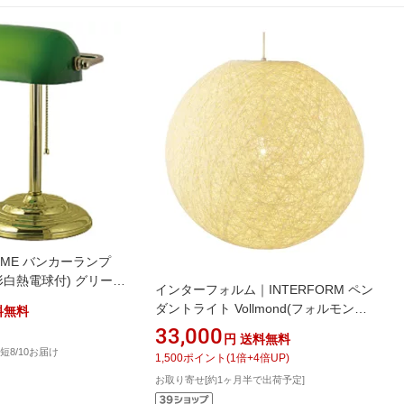
ME バンカーランプ
W形白熱電球付) グリーン
インターフォルム｜INTERFORM ペン
 /電球色]
ダントライト Vollmond(フォルモント)
料無料
L 60W相当白熱電球付属 LT-4655 [6畳
33,000
円
送料無料
/電球色 /E26]
短8/10お届け
1,500
ポイント
(
1
倍+
4
倍UP)
お取り寄せ[約1ヶ月半で出荷予定]