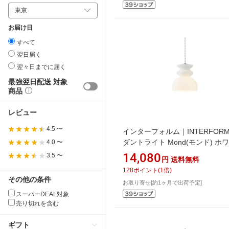
お届け日
すべて
翌日届く
翌々日までに届く
最強翌日配送 対象
商品
レビュー
4.5 〜
インターフォルム｜INTERFORM
ダントライト Mond(モンド) ホ
4.0 〜
E17/40W クリア白熱電球付 LT-
14,080
3.5 〜
円
送料無料
4475WH [電球色 /E17]
128
ポイント
(
1
倍)
その他の条件
お取り寄せ[約1ヶ月で出荷予定]
スーパーDEAL対象
売り切れを含む
ギフト