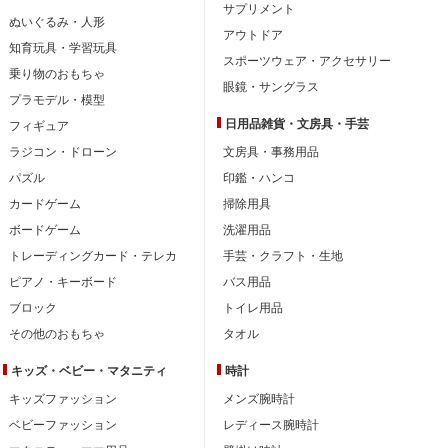
サプリメント
ぬいぐるみ・人形
アウトドア
知育玩具・学習玩具
スポーツウェア・アクセサリー
乗り物のおもちゃ
眼鏡・サングラス
プラモデル・模型
日用品雑貨・文房具・手芸
フィギュア
ラジコン・ドローン
文房具・事務用品
パズル
印鑑・ハンコ
カードゲーム
掃除用具
ボードゲーム
洗濯用品
トレーディングカード・テレカ
手芸・クラフト・生地
ピアノ・キーボード
バス用品
ブロック
トイレ用品
その他のおもちゃ
タオル
キッズ・ベビー・
マタニティ
時計
キッズファッション
メンズ腕時計
ベビーファッション
レディース腕時計