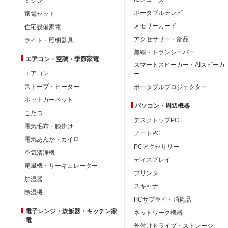
ミシン
ポータブルテレビ
家電セット
メモリーカード
住宅設備家電
アクセサリー・部品
ライト・照明器具
無線・トランシーバー
エアコン・空調・季節家電
スマートスピーカー・AIスピーカ
エアコン
ー
ストーブ・ヒーター
ポータブルプロジェクター
ホットカーペット
パソコン・周辺機器
こたつ
デスクトップPC
電気毛布・膝掛け
ノートPC
電気あんか・カイロ
PCアクセサリー
空気清浄機
ディスプレイ
扇風機・サーキュレーター
プリンタ
加湿器
スキャナ
除湿機
PCサプライ・消耗品
電子レンジ・炊飯器・キッチン家
ネットワーク機器
電
外付けドライブ・ストレージ