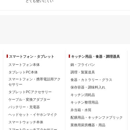
とても使いにくい
スマートフォン・
タブレット
キッチン用品・
食器・調理器具
スマートフォン本体
鍋・フライパン
タブレットPC本体
調理・製菓道具
スマートフォン・携帯電話用アク
食器・カトラリー・グラス
セサリー
保存容器・調味料入れ
タブレットPCアクセサリー
キッチン消耗品
ケーブル・変換アダプター
キッチン整理用品
バッテリー・充電器
弁当箱・水筒
ヘッドセット・イヤホンマイク
配膳用品・キッチンファブリック
スマートウォッチ本体
業務用厨房機器・用品
スマートウォッチアクセサリー