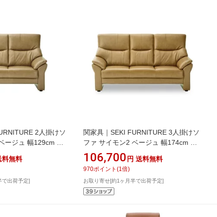
URNITURE 2人掛けソ
関家具｜SEKI FURNITURE 3人掛けソ
ベージュ 幅129cm 本
ファ サイモン2 ベージュ 幅174cm 本
317
革 ベージュ 281318
106,700
送料無料
円
送料無料
970
ポイント
(
1
倍)
半で出荷予定]
お取り寄せ[約1ヶ月半で出荷予定]