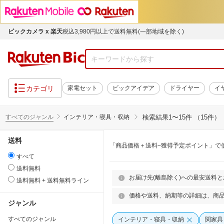
ビックカメラ x 楽天
税込3,980円以上で送料無料(一部地域を除く)
カテゴリ
家電セット
ビックアイデア
ドライヤー
イ
すべてのジャンル
インテリア・寝具・収納
検索結果
1〜15件 （15件）
送料
「商品価格＋送料−獲得予定ポイント」で
すべて
送料無料
お届け先(離島除く)への最安送料
送料無料 + 送料無料ライン
価格や送料、納期等の詳細は、商
ジャンル
すべてのジャンル
インテリア・寝具・収納
関家具