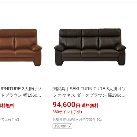
URNITURE 3人掛けソ
関家具｜SEKI FURNITURE 3人掛けソ
トブラウン 幅196cm
ファ ケネス ダークブラウン 幅196cm
ン 341461
本革 ダークブラウン 341463
94,600
送料無料
円
送料無料
860
ポイント
(
1
倍)
半で出荷予定]
お取り寄せ[約1ヶ月半で出荷予定]