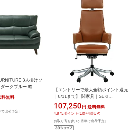
URNITURE 3人掛けソ
 ダークブルー 幅
【エントリーで最大全額ポイント還元
ークブルー 250861
｜8/11まで】 関家具｜SEKI
送料無料
FURNITURE 【メリーフェア】オフィ
107,250
円
送料無料
スチェア デルフィ フルレザー ハイタ
半で出荷予定]
4,875
ポイント
(
1
倍+
4
倍UP)
イプ（キャメル/革張り/約幅63.5×奥行
お取り寄せ[約1ヶ月半で出荷予定]
63.5×高さ115〜129×座面高さ40.5〜
50.5cm）【キャンセル・返品不可】