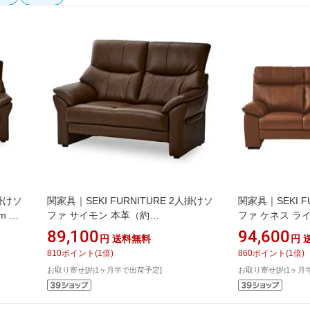
人掛けソ
関家具｜SEKI FURNITURE 2人掛けソ
関家具｜SEKI F
m 本
ファ サイモン 本革（約
ファ ケネス ライ
W129×D80×H95×SH40cm） ブラウン
本革 ライトブラウ
89,100
94,600
円
送料無料
円
409801
810
ポイント
(
1
倍)
860
ポイント
(
1
倍)
お取り寄せ[約1ヶ月半で出荷予定]
お取り寄せ[約1ヶ月