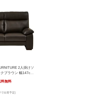
URNITURE 2人掛けソ
クブラウン 幅147cm
ン 341462
送料無料
半で出荷予定]