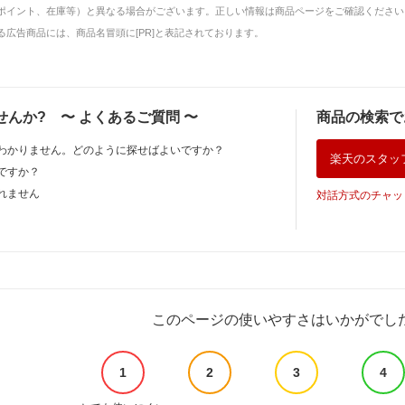
ポイント、在庫等）と異なる場合がございます。正しい情報は商品ページをご確認ください
広告商品には、商品名冒頭に[PR]と表記されております。
せんか?
〜
よくあるご質問
〜
商品の検索で
わかりません。どのように探せばよいですか？
楽天のスタッ
ですか？
れません
対話方式のチャッ
このページの使いやすさはいかがでし
1
2
3
4