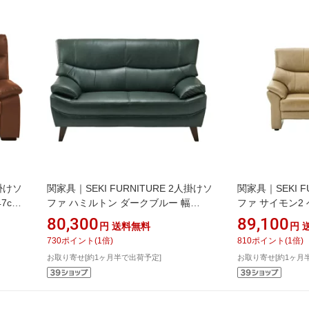
人掛けソ
関家具｜SEKI FURNITURE 2人掛けソ
関家具｜SEKI F
7cm
ファ ハミルトン ダークブルー 幅
ファ サイモン2 
145cm 本革 ダークブルー 250860
革 ベージュ 281
80,300
89,100
円
送料無料
円
730
ポイント
(
1
倍)
810
ポイント
(
1
倍)
お取り寄せ[約1ヶ月半で出荷予定]
お取り寄せ[約1ヶ月