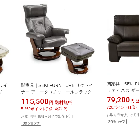
関家具｜SEKI F
クライ
関家具｜SEKI FURNITURE リクライ
ファ ケネス ダー
チェ
ナー アニータ（チャコールブラック/
本革 ダークブラウ
79,200
88×
チェア約幅75×奥行78~117×高さ
115,500
円
円
送料無料
46×
106~88×座面高さ44.5~49cm/スツール
720
ポイント
(
1
倍)
5,250
ポイント
(
1
倍+
4
倍UP)
セル・
約幅46×奥行41.5×高さ44cm）【キャ
お取り寄せ[約1ヶ月
お取り寄せ[約1ヶ月半で出荷予定]
ンセル・返品不可】