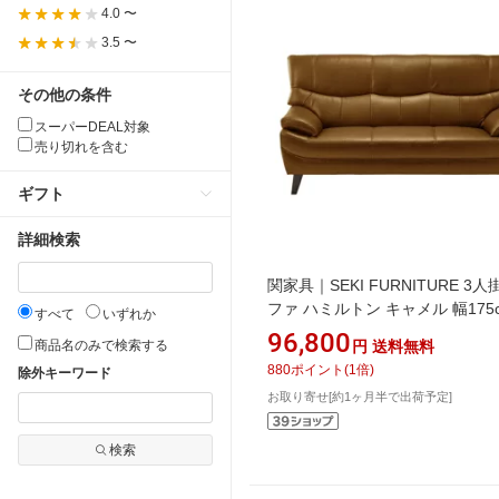
4.0 〜
3.5 〜
その他の条件
スーパーDEAL対象
売り切れを含む
ギフト
詳細検索
関家具｜SEKI FURNITURE 3
ファ ハミルトン キャメル 幅175
すべて
いずれか
革 キャメル 250865
96,800
商品名のみで検索する
円
送料無料
880
ポイント
(
1
倍)
除外キーワード
お取り寄せ[約1ヶ月半で出荷予定]
検索