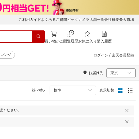
ご利用ガイド
よくあるご質問
ビックカメラ店舗一覧
会社概要
楽天市場
買い物かご
閲覧履歴
お気に入り
購入履歴
/
子レンジ
ログイン
楽天会員登録
お届け先
並べ替え
表示切替
認ください。