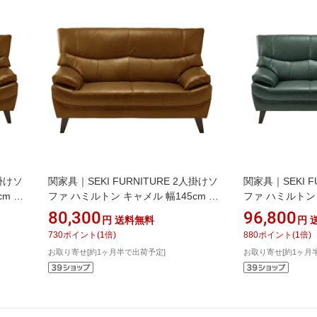
人掛けソ
関家具｜SEKI FURNITURE 2人掛けソ
関家具｜SEKI F
cm 本
ファ ハミルトン キャメル 幅145cm 本
ファ ハミルトン
革 キャメル 250864
175cm 本革 ダ
80,300
96,800
円
送料無料
円
730
ポイント
(
1
倍)
880
ポイント
(
1
倍)
お取り寄せ[約1ヶ月半で出荷予定]
お取り寄せ[約1ヶ月