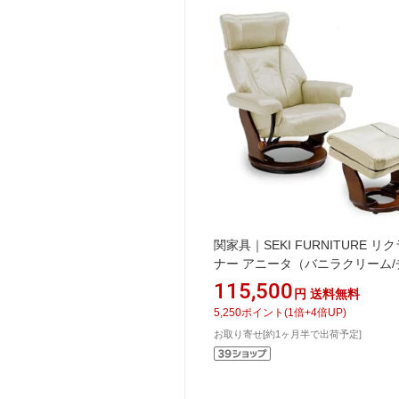
関家具｜SEKI FURNITURE リ
ナー アニータ（バニラクリーム/
ア約幅75×奥行78~117×高さ106~
115,500
円
送料無料
座面高さ44.5~49cm/スツール約幅
5,250
ポイント
(
1
倍+
4
倍UP)
奥行41.5×高さ44cm）【キャン
お取り寄せ[約1ヶ月半で出荷予定]
返品不可】