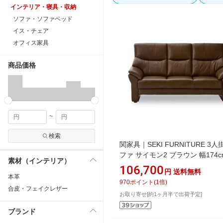
インテリア・寝具・収納
ソファ・ソファベッド
イス・チェア
オフィス家具
商品価格
~
検索
関家具｜SEKI FURNITURE 3
ファ サイモン2 ブラウン 幅174c
素材（インテリア）
革 ブラウン 409802
106,700
円
送料無料
本革
970
ポイント
(
1
倍)
合皮・フェイクレザー
お取り寄せ[約1ヶ月半で出荷予定]
ブランド