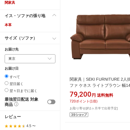
関家具
イス・ソファの張り地
本革
サイズ（ソファ）
お届け先
お届け日
すべて
関家具｜SEKI FURNITURE 2
翌日届く
ファ ケネス ライトブラウン 幅14
翌々日までに届く
本革 ライトブラウン 341460
79,200
円
送料無料
最強翌日配送 対象
720
ポイント
(
1
倍)
商品
お取り寄せ[約1ヶ月半で出荷予定]
レビュー
4.5 〜