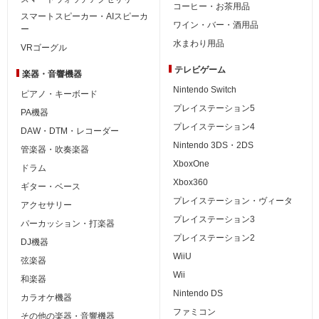
コーヒー・お茶用品
スマートスピーカー・AIスピーカ
ワイン・バー・酒用品
ー
水まわり用品
VRゴーグル
テレビゲーム
楽器・音響機器
Nintendo Switch
ピアノ・キーボード
プレイステーション5
PA機器
プレイステーション4
DAW・DTM・レコーダー
Nintendo 3DS・2DS
管楽器・吹奏楽器
XboxOne
ドラム
Xbox360
ギター・ベース
プレイステーション・ヴィータ
アクセサリー
プレイステーション3
パーカッション・打楽器
プレイステーション2
DJ機器
WiiU
弦楽器
Wii
和楽器
Nintendo DS
カラオケ機器
ファミコン
その他の楽器・音響機器